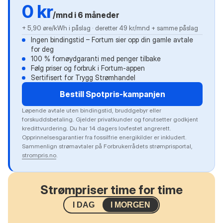
0 kr
/mnd i 6 måneder
+ 5,90 øre/kWh i påslag · deretter 49 kr/mnd + samme påslag
Ingen bindingstid – Fortum sier opp din gamle avtale
for deg
100 % fornøydgaranti med penger tilbake
Følg priser og forbruk i Fortum-appen
Sertifisert for Trygg Strømhandel
Bestill Spotpris-kampanjen
Løpende avtale uten bindingstid, bruddgebyr eller
forskuddsbetaling. Gjelder privatkunder og forutsetter godkjent
kredittvurdering. Du har 14 dagers lovfestet angrerett.
Opprinnelsesgarantier fra fossilfrie energikilder er inkludert.
Sammenlign strømavtaler på Forbrukerrådets strømprisportal,
strompris.no
.
Strømpriser time for time
I DAG
I MORGEN