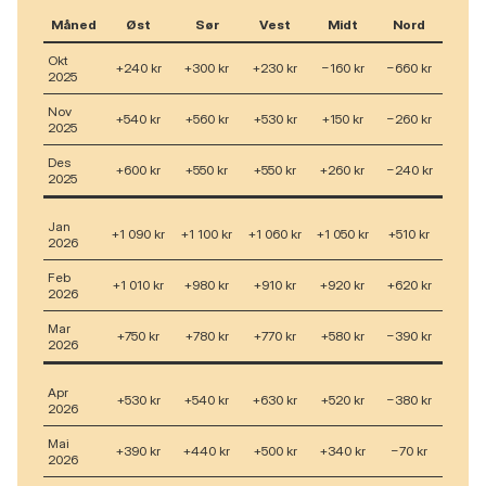
Måned
Øst
Sør
Vest
Midt
Nord
Okt
+240 kr
+300 kr
+230 kr
−160 kr
−660 kr
2025
Nov
+540 kr
+560 kr
+530 kr
+150 kr
−260 kr
2025
Des
+600 kr
+550 kr
+550 kr
+260 kr
−240 kr
2025
Jan
+1 090 kr
+1 100 kr
+1 060 kr
+1 050 kr
+510 kr
2026
Feb
+1 010 kr
+980 kr
+910 kr
+920 kr
+620 kr
2026
Mar
+750 kr
+780 kr
+770 kr
+580 kr
−390 kr
2026
Apr
+530 kr
+540 kr
+630 kr
+520 kr
−380 kr
2026
Mai
+390 kr
+440 kr
+500 kr
+340 kr
−70 kr
2026