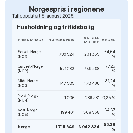
Norgespris i regionene
Tall oppdatert 5. august 2026.
Husholdning og fritidsbolig
ANTALL
PRISOMRÅDE
NORGESPRIS
ANDEL
MULIGE
Sørøst-Norge
64,64
795 924
1 231 339
(NO1)
%
Sørvest-Norge
77,25
571 283
739 568
(NO2)
%
Midt-Norge
31,24
147 935
473 488
(NO3)
%
Nord-Norge
1 006
289 581
0,35 %
(NO4)
Vest-Norge
64,67
199 401
308 358
(NO5)
%
56,39
Norge
1 715 549
3 042 334
%