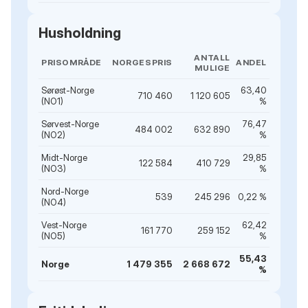
Husholdning
ANTALL
PRISOMRÅDE
NORGESPRIS
ANDEL
MULIGE
Sørøst-Norge
63,40
710 460
1 120 605
(NO1)
%
Sørvest-Norge
76,47
484 002
632 890
(NO2)
%
Midt-Norge
29,85
122 584
410 729
(NO3)
%
Nord-Norge
539
245 296
0,22 %
(NO4)
Vest-Norge
62,42
161 770
259 152
(NO5)
%
55,43
Norge
1 479 355
2 668 672
%