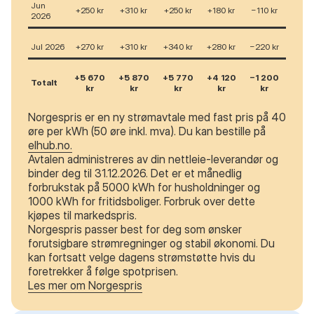
Jun
+250 kr
+310 kr
+250 kr
+180 kr
−110 kr
2026
Jul 2026
+270 kr
+310 kr
+340 kr
+280 kr
−220 kr
+5 670
+5 870
+5 770
+4 120
−1 200
Totalt
kr
kr
kr
kr
kr
Norgespris er en ny strømavtale med fast pris på 40
øre per kWh (50 øre inkl. mva). Du kan bestille på
elhub.no.
Avtalen administreres av din nettleie-leverandør og
binder deg til 31.12.2026. Det er et månedlig
forbrukstak på 5000 kWh for husholdninger og
1000 kWh for fritidsboliger. Forbruk over dette
kjøpes til markedspris.
Norgespris passer best for deg som ønsker
forutsigbare strømregninger og stabil økonomi. Du
kan fortsatt velge dagens strømstøtte hvis du
foretrekker å følge spotprisen.
Les mer om Norgespris