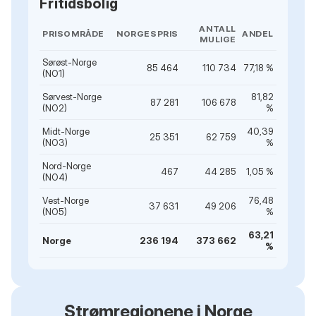
Fritidsbolig
ANTALL
PRISOMRÅDE
NORGESPRIS
ANDEL
MULIGE
Sørøst-Norge
85 464
110 734
77,18 %
(NO1)
Sørvest-Norge
81,82
87 281
106 678
(NO2)
%
Midt-Norge
40,39
25 351
62 759
(NO3)
%
Nord-Norge
467
44 285
1,05 %
(NO4)
Vest-Norge
76,48
37 631
49 206
(NO5)
%
63,21
Norge
236 194
373 662
%
Strømregionene i Norge