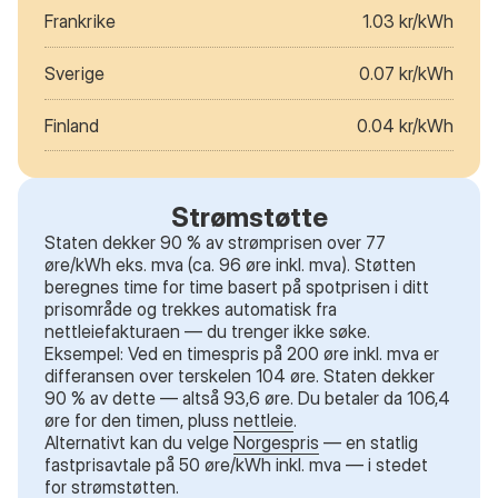
Frankrike
1.03 kr/kWh
Sverige
0.07 kr/kWh
Finland
0.04 kr/kWh
Strømstøtte
Staten dekker 90 % av strømprisen over 77
øre/kWh eks. mva (ca. 96 øre inkl. mva). Støtten
beregnes time for time basert på spotprisen i ditt
prisområde og trekkes automatisk fra
nettleiefakturaen — du trenger ikke søke.
Eksempel: Ved en timespris på 200 øre inkl. mva er
differansen over terskelen 104 øre. Staten dekker
90 % av dette — altså 93,6 øre. Du betaler da 106,4
øre for den timen, pluss
nettleie
.
Alternativt kan du velge
Norgespris
— en statlig
fastprisavtale på 50 øre/kWh inkl. mva — i stedet
for strømstøtten.