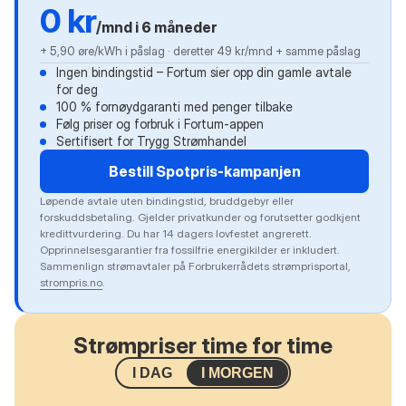
0 kr
/mnd i 6 måneder
+ 5,90 øre/kWh i påslag · deretter 49 kr/mnd + samme påslag
Ingen bindingstid – Fortum sier opp din gamle avtale
for deg
100 % fornøydgaranti med penger tilbake
Følg priser og forbruk i Fortum-appen
Sertifisert for Trygg Strømhandel
Bestill Spotpris-kampanjen
Løpende avtale uten bindingstid, bruddgebyr eller
forskuddsbetaling. Gjelder privatkunder og forutsetter godkjent
kredittvurdering. Du har 14 dagers lovfestet angrerett.
Opprinnelsesgarantier fra fossilfrie energikilder er inkludert.
Sammenlign strømavtaler på Forbrukerrådets strømprisportal,
strompris.no
.
Strømpriser time for time
I DAG
I MORGEN