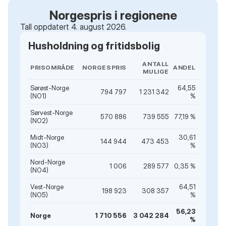
Norgespris i regionene
Tall oppdatert 4. august 2026.
Husholdning og fritidsbolig
ANTALL
PRISOMRÅDE
NORGESPRIS
ANDEL
MULIGE
Sørøst-Norge
64,55
794 797
1 231 342
(NO1)
%
Sørvest-Norge
570 886
739 555
77,19 %
(NO2)
Midt-Norge
30,61
144 944
473 453
(NO3)
%
Nord-Norge
1 006
289 577
0,35 %
(NO4)
Vest-Norge
64,51
198 923
308 357
(NO5)
%
56,23
Norge
1 710 556
3 042 284
%