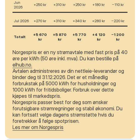
Jun
+250 kr
+310 kr
+250 kr
+180 kr
−110 kr
2026
Jul 2026
+270 kr
+310 kr
+340 kr
+280 kr
−220 kr
+5 670
+5 870
+5 770
+4 120
−1 200
Totalt
kr
kr
kr
kr
kr
Norgespris er en ny strømavtale med fast pris på 40
øre per kWh (50 øre inkl. mva). Du kan bestille på
elhub.no.
Avtalen administreres av din nettleie-leverandør og
binder deg til 31.12.2026. Det er et månedlig
forbrukstak på 5000 kWh for husholdninger og
1000 kWh for fritidsboliger. Forbruk over dette
kjøpes til markedspris.
Norgespris passer best for deg som ønsker
forutsigbare strømregninger og stabil økonomi. Du
kan fortsatt velge dagens strømstøtte hvis du
foretrekker å følge spotprisen.
Les mer om Norgespris