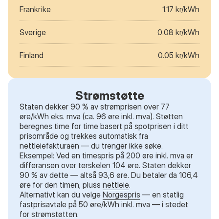
Frankrike
1.17 kr/kWh
Sverige
0.08 kr/kWh
Finland
0.05 kr/kWh
Strømstøtte
Staten dekker 90 % av strømprisen over 77
øre/kWh eks. mva (ca. 96 øre inkl. mva). Støtten
beregnes time for time basert på spotprisen i ditt
prisområde og trekkes automatisk fra
nettleiefakturaen — du trenger ikke søke.
Eksempel: Ved en timespris på 200 øre inkl. mva er
differansen over terskelen 104 øre. Staten dekker
90 % av dette — altså 93,6 øre. Du betaler da 106,4
øre for den timen, pluss
nettleie
.
Alternativt kan du velge
Norgespris
— en statlig
fastprisavtale på 50 øre/kWh inkl. mva — i stedet
for strømstøtten.