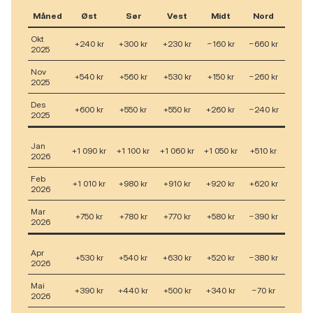
Måned
Øst
Sør
Vest
Midt
Nord
Okt
+240 kr
+300 kr
+230 kr
−160 kr
−660 kr
2025
Nov
+540 kr
+560 kr
+530 kr
+150 kr
−260 kr
2025
Des
+600 kr
+550 kr
+550 kr
+260 kr
−240 kr
2025
Jan
+1 090 kr
+1 100 kr
+1 060 kr
+1 050 kr
+510 kr
2026
Feb
+1 010 kr
+980 kr
+910 kr
+920 kr
+620 kr
2026
Mar
+750 kr
+780 kr
+770 kr
+580 kr
−390 kr
2026
Apr
+530 kr
+540 kr
+630 kr
+520 kr
−380 kr
2026
Mai
+390 kr
+440 kr
+500 kr
+340 kr
−70 kr
2026