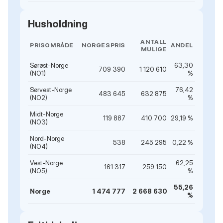
Husholdning
ANTALL
PRISOMRÅDE
NORGESPRIS
ANDEL
MULIGE
Sørøst-Norge
63,30
709 390
1 120 610
(NO1)
%
Sørvest-Norge
76,42
483 645
632 875
(NO2)
%
Midt-Norge
119 887
410 700
29,19 %
(NO3)
Nord-Norge
538
245 295
0,22 %
(NO4)
Vest-Norge
62,25
161 317
259 150
(NO5)
%
55,26
Norge
1 474 777
2 668 630
%