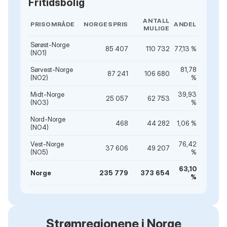
Fritidsbolig
ANTALL
PRISOMRÅDE
NORGESPRIS
ANDEL
MULIGE
Sørøst-Norge
85 407
110 732
77,13 %
(NO1)
Sørvest-Norge
81,78
87 241
106 680
(NO2)
%
Midt-Norge
39,93
25 057
62 753
(NO3)
%
Nord-Norge
468
44 282
1,06 %
(NO4)
Vest-Norge
76,42
37 606
49 207
(NO5)
%
63,10
Norge
235 779
373 654
%
Strømregionene i Norge