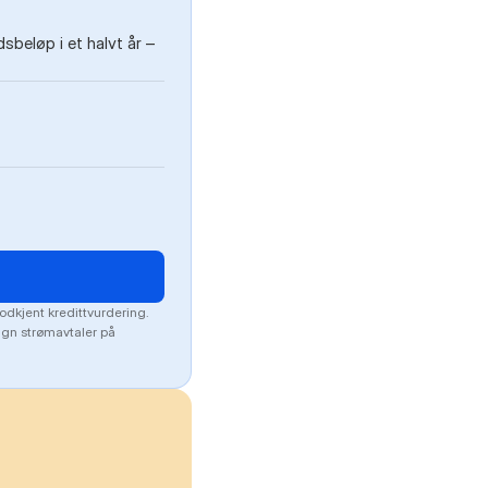
beløp i et halvt år –
odkjent kredittvurdering.
lign strømavtaler på