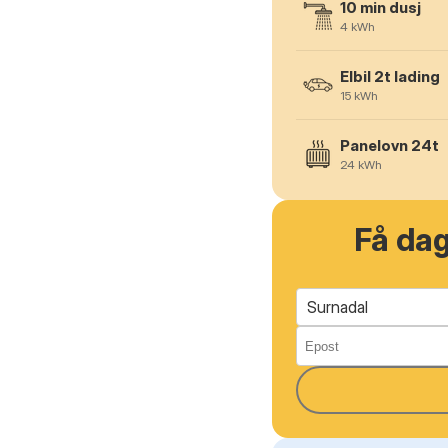
10 min dusj
4
kWh
Elbil 2t lading
15
kWh
Panelovn 24t
24
kWh
Få da
Surnadal