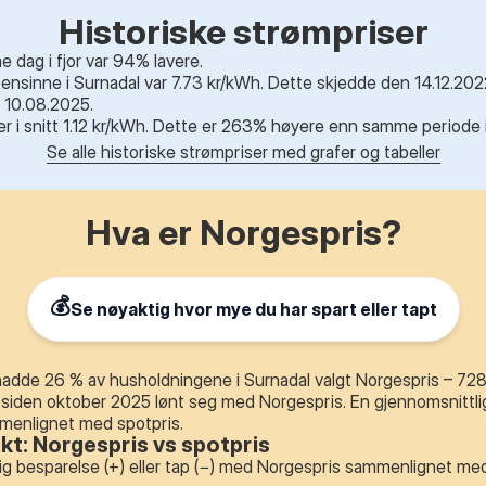
Historiske strømpriser
dag i fjor var 94% lavere.
nsinne i Surnadal var 7.73 kr/kWh. Dette skjedde den 14.12.2022
 10.08.2025.
r er i snitt 1.12 kr/kWh. Dette er 263% høyere enn samme periode i 
Se alle historiske strømpriser med grafer og tabeller
Hva er Norgespris?
💰
Se nøyaktig hvor mye du har spart eller tapt
dde 26 % av husholdningene i Surnadal valgt Norgespris – 728 
 siden oktober 2025 lønt seg med Norgespris. En gjennomsnittli
mmenlignet med spotpris.
ikt: Norgespris vs spotpris
ig besparelse (+) eller tap (−) med Norgespris sammenlignet med 