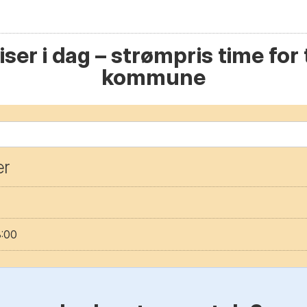
ser i dag – strømpris time for t
kommune
er
3:00