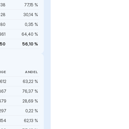
538
77,15 %
428
30,14 %
580
0,35 %
361
64,40 %
250
56,10 %
IGE
ANDEL
 612
63,22 %
867
76,37 %
679
28,69 %
297
0,22 %
154
62,13 %