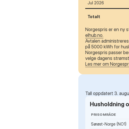
Jul 2026
Totalt
Norgespris er en ny s
elhub.no.
Avtalen administreres 
på 5000 kWh for husho
Norgespris passer bes
velge dagens strømstø
Les mer om Norgespr
Tall oppdatert 3. aug
Husholdning og
PRISOMRÅDE
Sørøst-Norge (NO1)