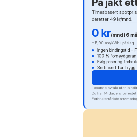
På jakt e
Timesbasert spotprisa
deretter 49 kr/mnd.
0 kr
/mnd i 6 m
+ 5,90 øre/kWh i påslag 
Ingen bindingstid – 
100 % fornøydgarant
Følg priser og forbru
Sertifisert for Tryg
Løpende avtale uten bindin
Du har 14 dagers lovfestet
Forbrukerrådets strømprisp