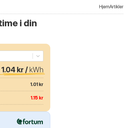
Hjem
Artikler
ime i din
1.04 kr /
kWh
1.01 kr
1.15 kr