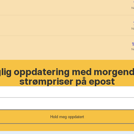
N
N
N
glig oppdatering med morgen
strømpriser på epost
Hold meg oppdatert