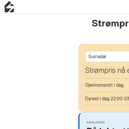
Strømpri
Surnadal
Strømpris nå 
Gjennomsnitt i dag
Dyrest i dag 22:00-2
ANNONSE