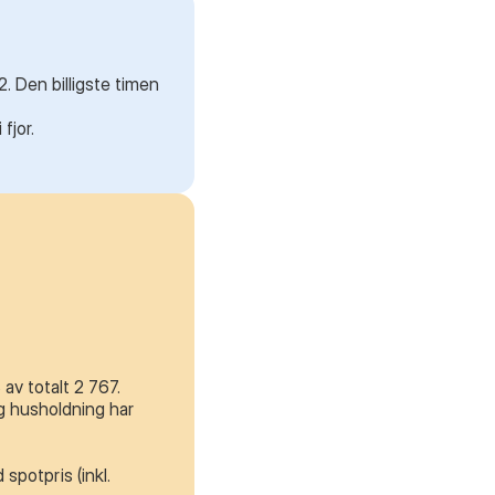
. Den billigste timen
fjor.
av totalt 2 767.
g husholdning har
spotpris (inkl.