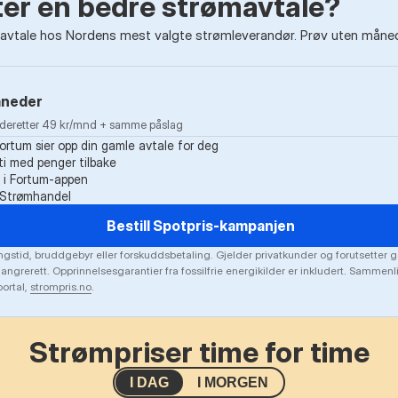
tter en bedre strømavtale?
vtale hos Nordens mest valgte strømleverandør. Prøv uten måneds
åneder
· deretter 49 kr/mnd + samme påslag
Fortum sier opp din gamle avtale for deg
i med penger tilbake
k i Fortum-appen
g Strømhandel
Bestill Spotpris-kampanjen
gstid, bruddgebyr eller forskuddsbetaling. Gjelder privatkunder og forutsetter g
 angrerett. Opprinnelsesgarantier fra fossilfrie energikilder er inkludert. Sammen
ortal,
strompris.no
.
Strømpriser time for time
I DAG
I MORGEN