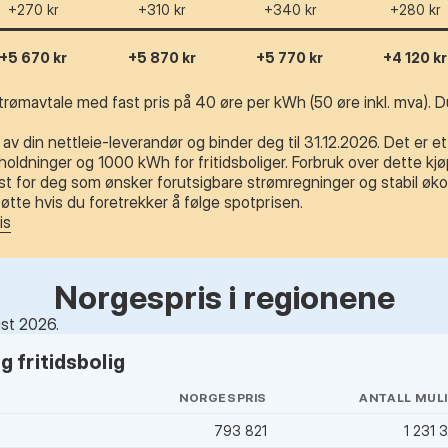
+270 kr
+310 kr
+340 kr
+280 kr
+5 670 kr
+5 870 kr
+5 770 kr
+4 120 kr
trømavtale med fast pris på 40 øre per kWh (50 øre inkl. mva). Du
av din nettleie-leverandør og binder deg til 31.12.2026. Det er e
ldninger og 1000 kWh for fritidsboliger. Forbruk over dette kjøp
t for deg som ønsker forutsigbare strømregninger og stabil øko
tte hvis du foretrekker å følge spotprisen.
is
Norgespris i regionene
ust 2026.
 fritidsbolig
NORGESPRIS
ANTALL MUL
793 821
1 231 