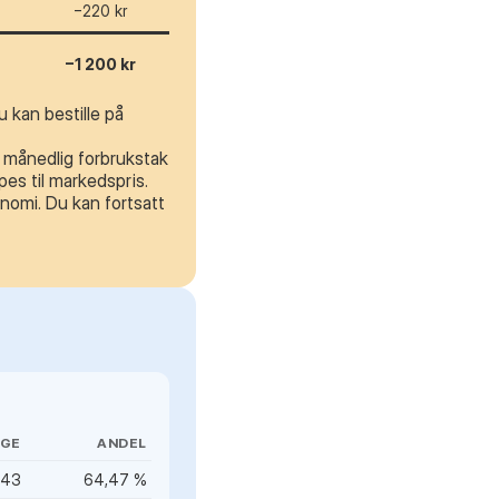
−220 kr
−1 200 kr
 kan bestille på
t månedlig forbrukstak
es til markedspris.
nomi. Du kan fortsatt
IGE
ANDEL
343
64,47 %