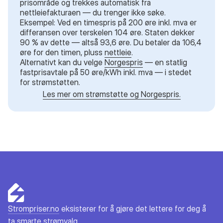
prisområde og trekkes automatisk fra
nettleiefakturaen — du trenger ikke søke.
Eksempel: Ved en timespris på 200 øre inkl. mva er
differansen over terskelen 104 øre. Staten dekker
90 % av dette — altså 93,6 øre. Du betaler da 106,4
øre for den timen, pluss
nettleie
.
Alternativt kan du velge
Norgespris
— en statlig
fastprisavtale på 50 øre/kWh inkl. mva — i stedet
for strømstøtten.
Les mer om strømstøtte og Norgespris.
Strompriser.no
eksisterer for å gjøre det lettere for deg å
ta smarte strømvalg.