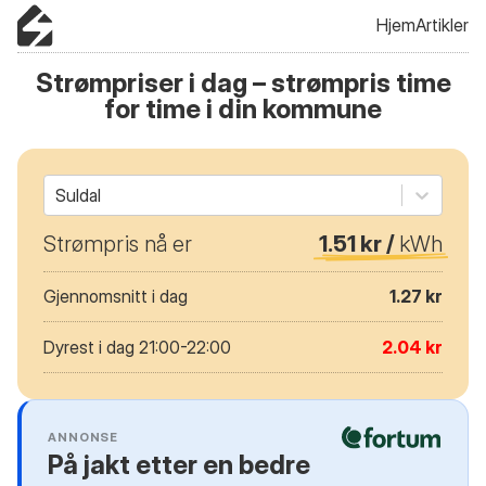
Hjem
Artikler
Strømpriser i dag – strømpris time
for time i din kommune
Suldal
Strømpris nå er
1.51 kr /
kWh
Gjennomsnitt i dag
1.27 kr
Dyrest i dag 21:00-22:00
2.04 kr
ANNONSE
På jakt etter en bedre