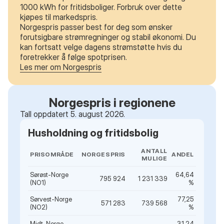
1000 kWh for fritidsboliger. Forbruk over dette
kjøpes til markedspris.
Norgespris passer best for deg som ønsker
forutsigbare strømregninger og stabil økonomi. Du
kan fortsatt velge dagens strømstøtte hvis du
foretrekker å følge spotprisen.
Les mer om Norgespris
Norgespris i regionene
Tall oppdatert 5. august 2026.
Husholdning og fritidsbolig
ANTALL
PRISOMRÅDE
NORGESPRIS
ANDEL
MULIGE
Sørøst-Norge
64,64
795 924
1 231 339
(NO1)
%
Sørvest-Norge
77,25
571 283
739 568
(NO2)
%
Midt-Norge
31,24