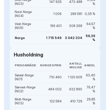
147 935
473 488
(NO3)
%
Nord-Norge
1 006
289 581
0,35 %
(NO4)
Vest-Norge
64,67
199 401
308 358
(NO5)
%
56,39
Norge
1 715 549
3 042 334
%
Husholdning
ANTALL
PRISOMRÅDE
NORGESPRIS
ANDEL
MULIGE
Sørøst-Norge
63,40
710 460
1 120 605
(NO1)
%
Sørvest-Norge
76,47
484 002
632 890
(NO2)
%
Midt-Norge
29,85
122 584
410 729
(NO3)
%