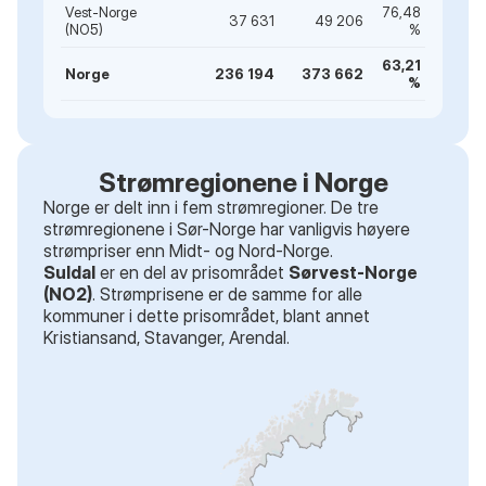
Vest-Norge
76,48
37 631
49 206
(NO5)
%
63,21
Norge
236 194
373 662
%
Strømregionene i Norge
Norge er delt inn i fem strømregioner. De tre
strømregionene i Sør-Norge har vanligvis høyere
strømpriser enn Midt- og Nord-Norge.
Suldal
er en del av prisområdet
Sørvest-Norge
(NO2)
. Strømprisene er de samme for alle
kommuner i dette prisområdet
, blant annet
Kristiansand, Stavanger, Arendal
.