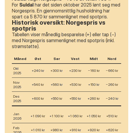
For
Suldal
har det siden oktober 2025 lønt seg med
Norgespris. En gjennomsnittlig husholdning har
spart ca 5 870 kr sammenlignet med spotpris.
Historisk oversikt: Norgespris vs
spotpris
Tabellen viser månedlig besparelse (+) eller tap (−)
med Norgespris sammenlignet med spotpris (inkl.
strømstøtte).
Måned
Øst
Sør
Vest
Midt
Nord
Okt
+240 kr
+300 kr
+230 kr
−160 kr
−660 kr
2025
Nov
+540 kr
+560 kr
+530 kr
+150 kr
−260 kr
2025
Des
+600 kr
+550 kr
+550 kr
+260 kr
−240 kr
2025
Jan
+1 090 kr
+1 100 kr
+1 060 kr
+1 050 kr
+510 kr
2026
Feb
+1 010 kr
+980 kr
+910 kr
+920 kr
+620 kr
2026