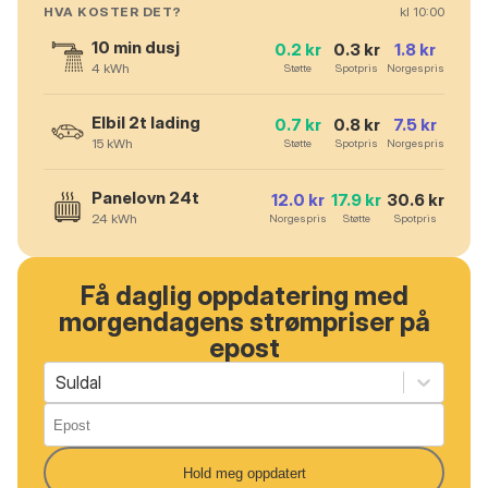
HVA KOSTER DET?
kl
10
:00
10 min dusj
0.2
kr
0.3
kr
1.8
kr
4
kWh
Støtte
Spotpris
Norgespris
Elbil 2t lading
0.7
kr
0.8
kr
7.5
kr
15
kWh
Støtte
Spotpris
Norgespris
Panelovn 24t
12.0
kr
17.9
kr
30.6
kr
24
kWh
Norgespris
Støtte
Spotpris
Få daglig oppdatering med
morgendagens strømpriser på
epost
Suldal
Hold meg oppdatert