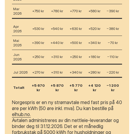
Mar
+750 kr
+780 kr
+770 kr
+580 kr
−390 kr
2026
Apr
+530 kr
+540 kr
+630 kr
+520 kr
−380 kr
2026
Mai
+390 kr
+440 kr
+500 kr
+340 kr
−70 kr
2026
Jun
+250 kr
+310 kr
+250 kr
+180 kr
−110 kr
2026
Jul 2026
+270 kr
+310 kr
+340 kr
+280 kr
−220 kr
+5 670
+5 870
+5 770
+4 120
−1 200
Totalt
kr
kr
kr
kr
kr
Norgespris er en ny strømavtale med fast pris på 40
øre per kWh (50 øre inkl. mva). Du kan bestille på
elhub.no.
Avtalen administreres av din nettleie-leverandør og
binder deg til 31.12.2026. Det er et månedlig
forbrukstak på 5000 kWh for husholdninger og