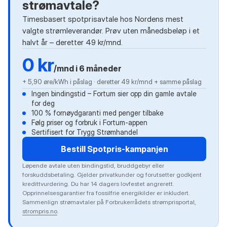
strømavtale?
Timesbasert spotprisavtale hos Nordens mest
valgte strømleverandør. Prøv uten månedsbeløp i et
halvt år – deretter 49 kr/mnd.
0 kr
/mnd i 6 måneder
+ 5,90 øre/kWh i påslag · deretter 49 kr/mnd + samme påslag
Ingen bindingstid – Fortum sier opp din gamle avtale
for deg
100 % fornøydgaranti med penger tilbake
Følg priser og forbruk i Fortum-appen
Sertifisert for Trygg Strømhandel
Bestill Spotpris-kampanjen
Løpende avtale uten bindingstid, bruddgebyr eller
forskuddsbetaling. Gjelder privatkunder og forutsetter godkjent
kredittvurdering. Du har 14 dagers lovfestet angrerett.
Opprinnelsesgarantier fra fossilfrie energikilder er inkludert.
Sammenlign strømavtaler på Forbrukerrådets strømprisportal,
strompris.no
.