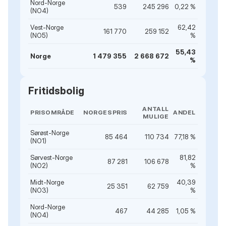
Nord-Norge
539
245 296
0,22 %
(NO4)
Vest-Norge
62,42
161 770
259 152
(NO5)
%
55,43
Norge
1 479 355
2 668 672
%
Fritidsbolig
ANTALL
PRISOMRÅDE
NORGESPRIS
ANDEL
MULIGE
Sørøst-Norge
85 464
110 734
77,18 %
(NO1)
Sørvest-Norge
81,82
87 281
106 678
(NO2)
%
Midt-Norge
40,39
25 351
62 759
(NO3)
%
Nord-Norge
467
44 285
1,05 %
(NO4)