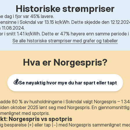
Historiske strømpriser
dag i fjor var 45% lavere.
nsinne i Sokndal var 13.15 kr/kWh. Dette skjedde den 12.12.2024
 11.08.2024.
r er i snitt 1.41 kr/kWh. Dette er 47% høyere enn samme periode i f
Se alle historiske strømpriser med grafer og tabeller
Hva er Norgespris?
💰
Se nøyaktig hvor mye du har spart eller tapt
dde 80 % av husholdningene i Sokndal valgt Norgespris – 1 341 
siden oktober 2025 lønt seg med Norgespris. En gjennomsnittlig
mmenlignet med spotpris.
ikt: Norgespris vs spotpris
ig besparelse (+) eller tap (−) med Norgespris sammenlignet med 