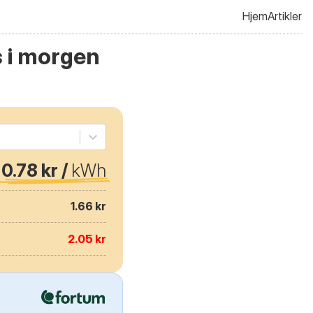
Hjem
Artikler
 i morgen
0.78 kr /
kWh
1.66 kr
2.05 kr