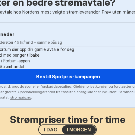
tter en bedre strømavtale?
vtale hos Nordens mest valgte strømleverandør. Prøv uten måneds
åneder
· deretter 49 kr/mnd + samme påslag
Fortum sier opp din gamle avtale for deg
i med penger tilbake
k i Fortum-appen
g Strømhandel
Bestill Spotpris-kampanjen
gstid, bruddgebyr eller forskuddsbetaling. Gjelder privatkunder og forutsetter g
 angrerett. Opprinnelsesgarantier fra fossilfrie energikilder er inkludert. Sammen
ortal,
strompris.no
.
Strømpriser time for time
I DAG
I MORGEN