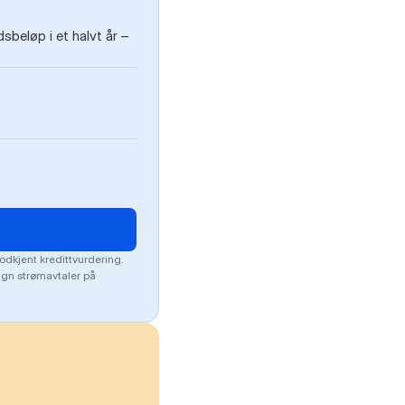
beløp i et halvt år –
odkjent kredittvurdering.
lign strømavtaler på