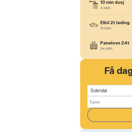
10 min dusj
4
kWh
Elbil 2t lading
15
kWh
Panelovn 24t
24
kWh
Få da
Sokndal