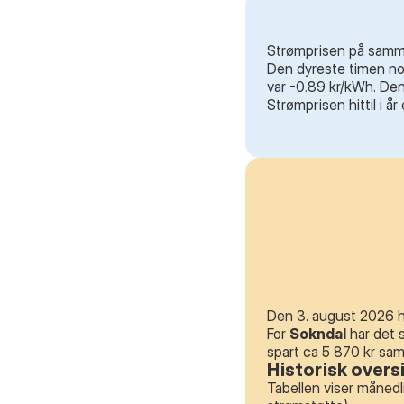
Strømprisen på samme 
Den dyreste timen noe
var -0.89 kr/kWh. Den
Strømprisen hittil i å
Den 3. august 2026 ha
For
Sokndal
har det 
spart ca 5 870 kr sa
Historisk overs
Tabellen viser månedl