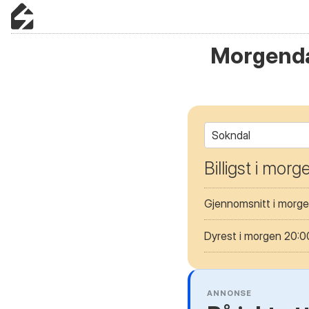
Morgenda
Sokndal
Billigst i mor
Gjennomsnitt i morg
Dyrest i morgen 20:0
ANNONSE