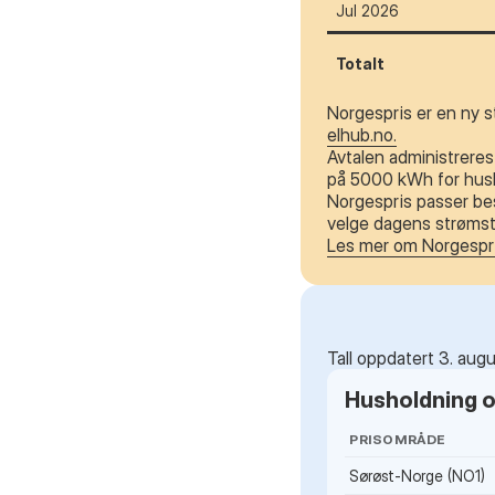
Jul 2026
Totalt
Norgespris er en ny s
elhub.no.
Avtalen administreres 
på 5000 kWh for husho
Norgespris passer bes
velge dagens strømstø
Les mer om Norgespr
Tall oppdatert 3. aug
Husholdning og
PRISOMRÅDE
Sørøst-Norge (NO1)