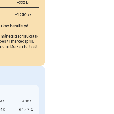
−220 kr
−1 200 kr
 kan bestille på
t månedlig forbrukstak
es til markedspris.
nomi. Du kan fortsatt
IGE
ANDEL
343
64,47 %