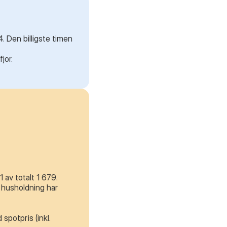
. Den billigste timen
jor.
av totalt 1 679.
 husholdning har
spotpris (inkl.