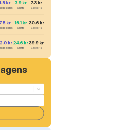
1.8
kr
3.9
kr
7.3
kr
orgespris
Støtte
Spotpris
7.5
kr
16.1
kr
30.6
kr
orgespris
Støtte
Spotpris
12.0
kr
24.6
kr
39.9
kr
orgespris
Støtte
Spotpris
dagens