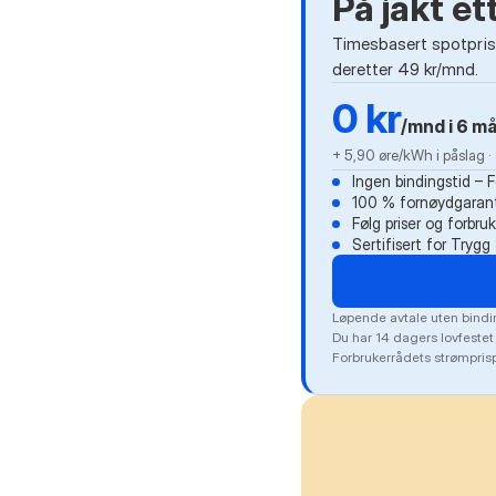
På jakt e
Timesbasert spotprisa
deretter 49 kr/mnd.
0 kr
/mnd i 6 m
+ 5,90 øre/kWh i påslag 
Ingen bindingstid – 
100 % fornøydgarant
Følg priser og forbru
Sertifisert for Tryg
Løpende avtale uten bindin
Du har 14 dagers lovfestet
Forbrukerrådets strømprisp