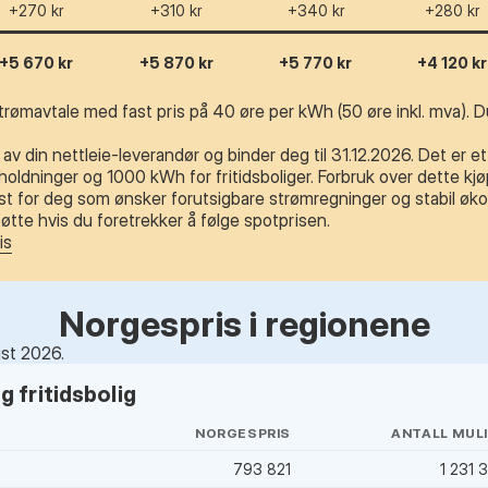
+270 kr
+310 kr
+340 kr
+280 kr
+5 670 kr
+5 870 kr
+5 770 kr
+4 120 kr
trømavtale med fast pris på 40 øre per kWh (50 øre inkl. mva). Du
av din nettleie-leverandør og binder deg til 31.12.2026. Det er e
ldninger og 1000 kWh for fritidsboliger. Forbruk over dette kjøp
t for deg som ønsker forutsigbare strømregninger og stabil øko
tte hvis du foretrekker å følge spotprisen.
is
Norgespris i regionene
ust 2026.
 fritidsbolig
NORGESPRIS
ANTALL MUL
793 821
1 231 