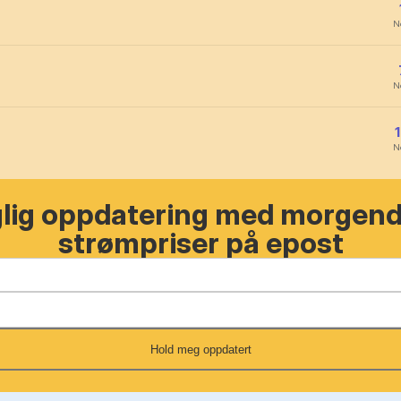
N
N
N
glig oppdatering med morgen
strømpriser på epost
Hold meg oppdatert