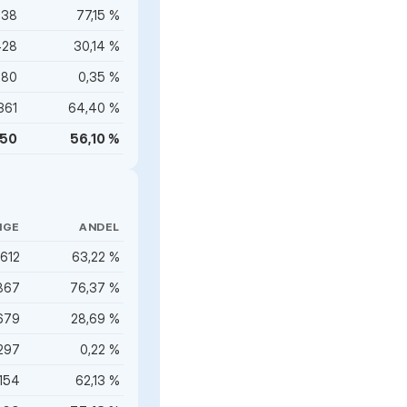
538
77,15 %
428
30,14 %
580
0,35 %
361
64,40 %
250
56,10 %
IGE
ANDEL
 612
63,22 %
867
76,37 %
679
28,69 %
297
0,22 %
154
62,13 %