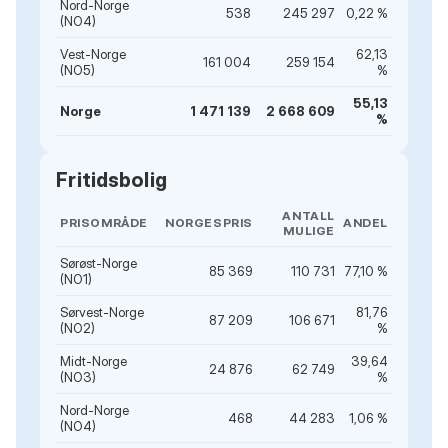
Nord-Norge
538
245 297
0,22 %
(NO4)
Vest-Norge
62,13
161 004
259 154
(NO5)
%
55,13
Norge
1 471 139
2 668 609
%
Fritidsbolig
ANTALL
PRISOMRÅDE
NORGESPRIS
ANDEL
MULIGE
Sørøst-Norge
85 369
110 731
77,10 %
(NO1)
Sørvest-Norge
81,76
87 209
106 671
(NO2)
%
Midt-Norge
39,64
24 876
62 749
(NO3)
%
Nord-Norge
468
44 283
1,06 %
(NO4)