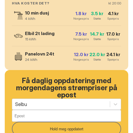
HVA KOSTER DET?
kl
20
:00
10 min dusj
1.8
kr
3.5
kr
4.1
kr
4
kWh
Norgespris
Støtte
Spotpris
Elbil 2t lading
7.5
kr
14.7
kr
17.0
kr
15
kWh
Norgespris
Støtte
Spotpris
Panelovn 24t
12.0
kr
22.0
kr
24.1
kr
24
kWh
Norgespris
Støtte
Spotpris
Få daglig oppdatering med
morgendagens strømpriser på
epost
Selbu
Hold meg oppdatert