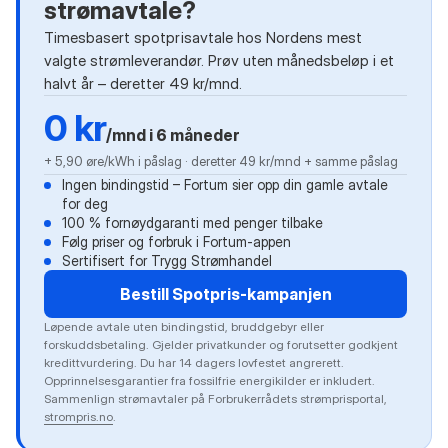
strømavtale?
Timesbasert spotprisavtale hos Nordens mest
valgte strømleverandør. Prøv uten månedsbeløp i et
halvt år – deretter 49 kr/mnd.
0 kr
/mnd i 6 måneder
+ 5,90 øre/kWh i påslag · deretter 49 kr/mnd + samme påslag
Ingen bindingstid – Fortum sier opp din gamle avtale
for deg
100 % fornøydgaranti med penger tilbake
Følg priser og forbruk i Fortum-appen
Sertifisert for Trygg Strømhandel
Bestill Spotpris-kampanjen
Løpende avtale uten bindingstid, bruddgebyr eller
forskuddsbetaling. Gjelder privatkunder og forutsetter godkjent
kredittvurdering. Du har 14 dagers lovfestet angrerett.
Opprinnelsesgarantier fra fossilfrie energikilder er inkludert.
Sammenlign strømavtaler på Forbrukerrådets strømprisportal,
strompris.no
.