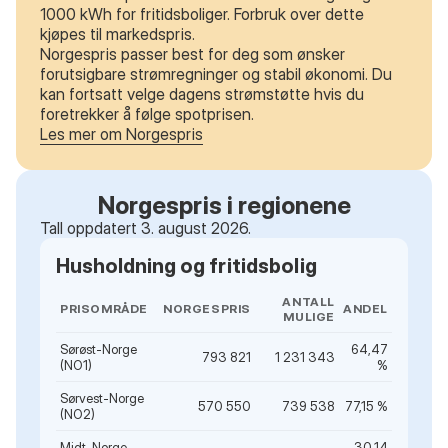
1000 kWh for fritidsboliger. Forbruk over dette
kjøpes til markedspris.
Norgespris passer best for deg som ønsker
forutsigbare strømregninger og stabil økonomi. Du
kan fortsatt velge dagens strømstøtte hvis du
foretrekker å følge spotprisen.
Les mer om Norgespris
Norgespris i regionene
Tall oppdatert 3. august 2026.
Husholdning og fritidsbolig
ANTALL
PRISOMRÅDE
NORGESPRIS
ANDEL
MULIGE
Sørøst-Norge
64,47
793 821
1 231 343
(NO1)
%
Sørvest-Norge
570 550
739 538
77,15 %
(NO2)
Midt-Norge
30,14