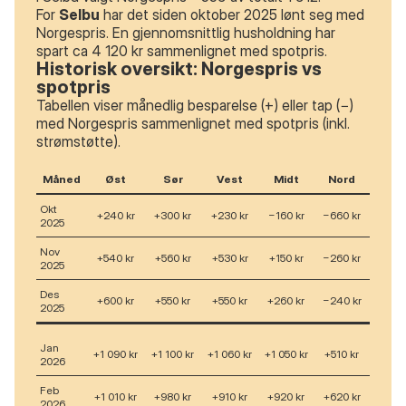
For
Selbu
har det siden oktober 2025 lønt seg med
Norgespris. En gjennomsnittlig husholdning har
spart ca 4 120 kr sammenlignet med spotpris.
Historisk oversikt: Norgespris vs
spotpris
Tabellen viser månedlig besparelse (+) eller tap (−)
med Norgespris sammenlignet med spotpris (inkl.
strømstøtte).
Måned
Øst
Sør
Vest
Midt
Nord
Okt
+240 kr
+300 kr
+230 kr
−160 kr
−660 kr
2025
Nov
+540 kr
+560 kr
+530 kr
+150 kr
−260 kr
2025
Des
+600 kr
+550 kr
+550 kr
+260 kr
−240 kr
2025
Jan
+1 090 kr
+1 100 kr
+1 060 kr
+1 050 kr
+510 kr
2026
Feb
+1 010 kr
+980 kr
+910 kr
+920 kr
+620 kr
2026