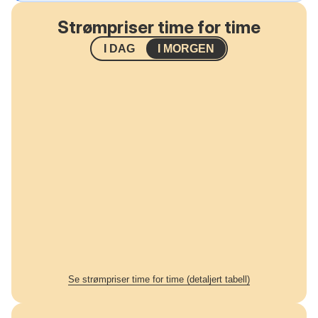
Strømpriser time for time
I DAG
I MORGEN
Se strømpriser time for time (detaljert tabell)