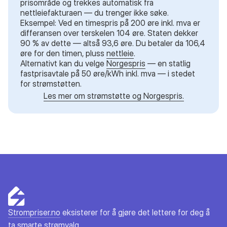
prisområde og trekkes automatisk fra
nettleiefakturaen — du trenger ikke søke.
Eksempel: Ved en timespris på 200 øre inkl. mva er
differansen over terskelen 104 øre. Staten dekker
90 % av dette — altså 93,6 øre. Du betaler da 106,4
øre for den timen, pluss
nettleie
.
Alternativt kan du velge
Norgespris
— en statlig
fastprisavtale på 50 øre/kWh inkl. mva — i stedet
for strømstøtten.
Les mer om strømstøtte og Norgespris.
Strompriser.no
eksisterer for å gjøre det lettere for deg å
ta smarte strømvalg.