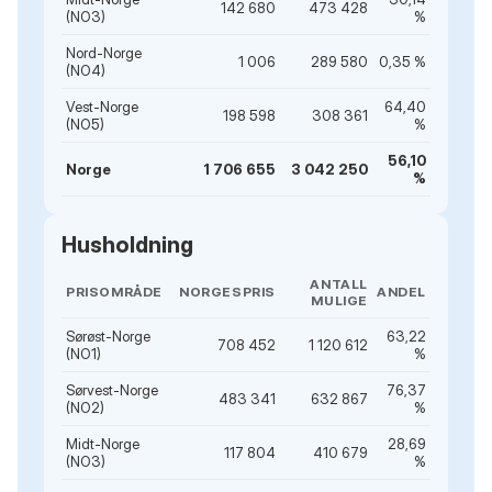
142 680
473 428
(NO3)
%
Nord-Norge
1 006
289 580
0,35 %
(NO4)
Vest-Norge
64,40
198 598
308 361
(NO5)
%
56,10
Norge
1 706 655
3 042 250
%
Husholdning
ANTALL
PRISOMRÅDE
NORGESPRIS
ANDEL
MULIGE
Sørøst-Norge
63,22
708 452
1 120 612
(NO1)
%
Sørvest-Norge
76,37
483 341
632 867
(NO2)
%
Midt-Norge
28,69
117 804
410 679
(NO3)
%