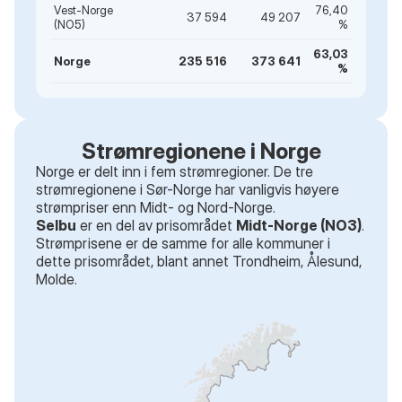
Vest-Norge
76,40
37 594
49 207
(NO5)
%
63,03
Norge
235 516
373 641
%
Strømregionene i Norge
Norge er delt inn i fem strømregioner. De tre
strømregionene i Sør-Norge har vanligvis høyere
strømpriser enn Midt- og Nord-Norge.
Selbu
er en del av prisområdet
Midt-Norge (NO3)
.
Strømprisene er de samme for alle kommuner i
dette prisområdet
, blant annet
Trondheim, Ålesund,
Molde
.