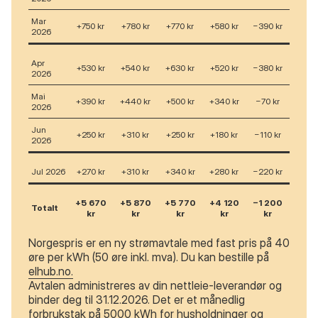
Mar
+750 kr
+780 kr
+770 kr
+580 kr
−390 kr
2026
Apr
+530 kr
+540 kr
+630 kr
+520 kr
−380 kr
2026
Mai
+390 kr
+440 kr
+500 kr
+340 kr
−70 kr
2026
Jun
+250 kr
+310 kr
+250 kr
+180 kr
−110 kr
2026
Jul 2026
+270 kr
+310 kr
+340 kr
+280 kr
−220 kr
+5 670
+5 870
+5 770
+4 120
−1 200
Totalt
kr
kr
kr
kr
kr
Norgespris er en ny strømavtale med fast pris på 40
øre per kWh (50 øre inkl. mva). Du kan bestille på
elhub.no.
Avtalen administreres av din nettleie-leverandør og
binder deg til 31.12.2026. Det er et månedlig
forbrukstak på 5000 kWh for husholdninger og