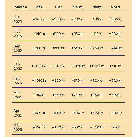
Måned
Øst
Sør
Vest
Midt
Nord
Okt
+240 kr
+300 kr
+230 kr
−160 kr
−660 kr
2025
Nov
+540 kr
+560 kr
+530 kr
+150 kr
−260 kr
2025
Des
+600 kr
+550 kr
+550 kr
+260 kr
−240 kr
2025
Jan
+1 090 kr
+1 100 kr
+1 060 kr
+1 050 kr
+510 kr
2026
Feb
+1 010 kr
+980 kr
+910 kr
+920 kr
+620 kr
2026
Mar
+750 kr
+780 kr
+770 kr
+580 kr
−390 kr
2026
Apr
+530 kr
+540 kr
+630 kr
+520 kr
−380 kr
2026
Mai
+390 kr
+440 kr
+500 kr
+340 kr
−70 kr
2026