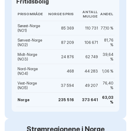
Fritidsbolig
ANTALL
PRISOMRÅDE
NORGESPRIS
ANDEL
MULIGE
Sørøst-Norge
85 369
110 731
77,10 %
(NO1)
Sørvest-Norge
81,76
87 209
106 671
(NO2)
%
Midt-Norge
39,64
24 876
62 749
(NO3)
%
Nord-Norge
468
44 283
1,06 %
(NO4)
Vest-Norge
76,40
37 594
49 207
(NO5)
%
63,03
Norge
235 516
373 641
%
Strømregionene i Norge