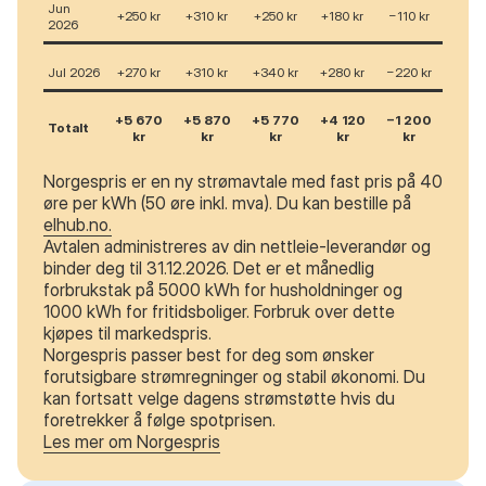
Jun
+250 kr
+310 kr
+250 kr
+180 kr
−110 kr
2026
Jul 2026
+270 kr
+310 kr
+340 kr
+280 kr
−220 kr
+5 670
+5 870
+5 770
+4 120
−1 200
Totalt
kr
kr
kr
kr
kr
Norgespris er en ny strømavtale med fast pris på 40
øre per kWh (50 øre inkl. mva). Du kan bestille på
elhub.no.
Avtalen administreres av din nettleie-leverandør og
binder deg til 31.12.2026. Det er et månedlig
forbrukstak på 5000 kWh for husholdninger og
1000 kWh for fritidsboliger. Forbruk over dette
kjøpes til markedspris.
Norgespris passer best for deg som ønsker
forutsigbare strømregninger og stabil økonomi. Du
kan fortsatt velge dagens strømstøtte hvis du
foretrekker å følge spotprisen.
Les mer om Norgespris