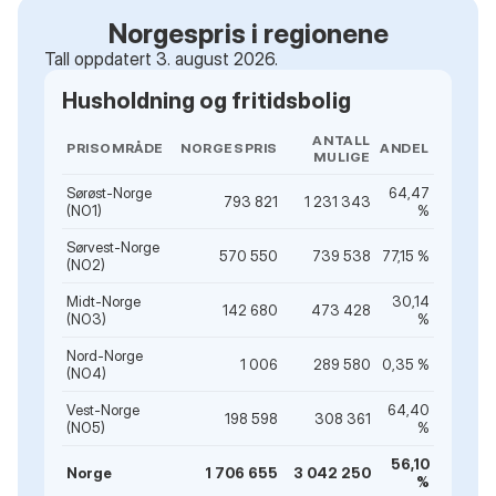
Norgespris i regionene
Tall oppdatert 3. august 2026.
Husholdning og fritidsbolig
ANTALL
PRISOMRÅDE
NORGESPRIS
ANDEL
MULIGE
Sørøst-Norge
64,47
793 821
1 231 343
(NO1)
%
Sørvest-Norge
570 550
739 538
77,15 %
(NO2)
Midt-Norge
30,14
142 680
473 428
(NO3)
%
Nord-Norge
1 006
289 580
0,35 %
(NO4)
Vest-Norge
64,40
198 598
308 361
(NO5)
%
56,10
Norge
1 706 655
3 042 250
%