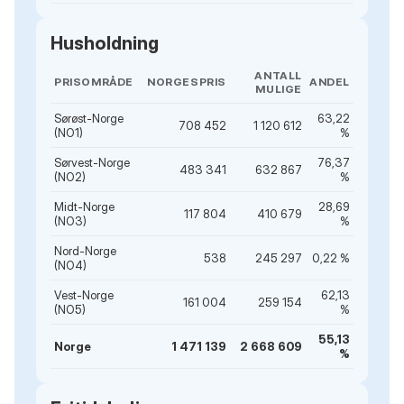
Husholdning
ANTALL
PRISOMRÅDE
NORGESPRIS
ANDEL
MULIGE
Sørøst-Norge
63,22
708 452
1 120 612
(NO1)
%
Sørvest-Norge
76,37
483 341
632 867
(NO2)
%
Midt-Norge
28,69
117 804
410 679
(NO3)
%
Nord-Norge
538
245 297
0,22 %
(NO4)
Vest-Norge
62,13
161 004
259 154
(NO5)
%
55,13
Norge
1 471 139
2 668 609
%