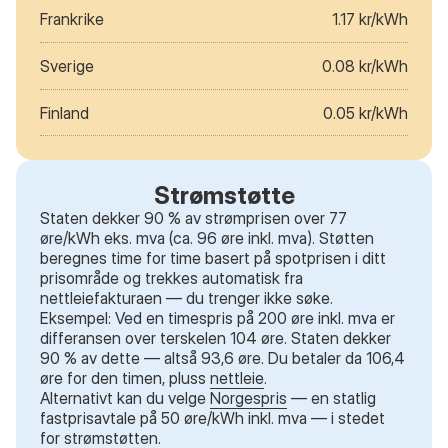
Frankrike
1.17 kr/kWh
Sverige
0.08 kr/kWh
Finland
0.05 kr/kWh
Strømstøtte
Staten dekker 90 % av strømprisen over 77
øre/kWh eks. mva (ca. 96 øre inkl. mva). Støtten
beregnes time for time basert på spotprisen i ditt
prisområde og trekkes automatisk fra
nettleiefakturaen — du trenger ikke søke.
Eksempel: Ved en timespris på 200 øre inkl. mva er
differansen over terskelen 104 øre. Staten dekker
90 % av dette — altså 93,6 øre. Du betaler da 106,4
øre for den timen, pluss
nettleie
.
Alternativt kan du velge
Norgespris
— en statlig
fastprisavtale på 50 øre/kWh inkl. mva — i stedet
for strømstøtten.