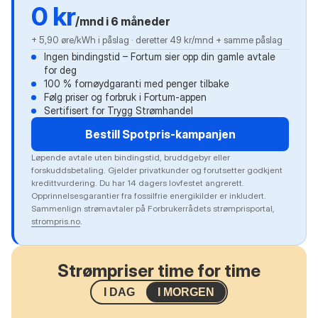
0 kr
/mnd i 6 måneder
+ 5,90 øre/kWh i påslag · deretter 49 kr/mnd + samme påslag
Ingen bindingstid – Fortum sier opp din gamle avtale
for deg
100 % fornøydgaranti med penger tilbake
Følg priser og forbruk i Fortum-appen
Sertifisert for Trygg Strømhandel
Bestill Spotpris-kampanjen
Løpende avtale uten bindingstid, bruddgebyr eller
forskuddsbetaling. Gjelder privatkunder og forutsetter godkjent
kredittvurdering. Du har 14 dagers lovfestet angrerett.
Opprinnelsesgarantier fra fossilfrie energikilder er inkludert.
Sammenlign strømavtaler på Forbrukerrådets strømprisportal,
strompris.no
.
Strømpriser time for time
I DAG
I MORGEN