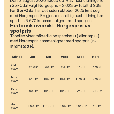
Den 5. august 2026 hadde 66 % av husholdningene
i Sør-Odal valgt Norgespris – 2 623 av totalt 3 968.
For
Sør-Odal
har det siden oktober 2025 lønt seg
med Norgespris. En gjennomsnittlig husholdning har
spart ca 5 670 kr sammenlignet med spotpris.
Historisk oversikt: Norgespris vs
spotpris
Tabellen viser månedlig besparelse (+) eller tap (−)
med Norgespris sammenlignet med spotpris (inkl.
strømstøtte).
Måned
Øst
Sør
Vest
Midt
Nord
Okt
+240 kr
+300 kr
+230 kr
−160 kr
−660 kr
2025
Nov
+540 kr
+560 kr
+530 kr
+150 kr
−260 kr
2025
Des
+600 kr
+550 kr
+550 kr
+260 kr
−240 kr
2025
Jan
+1 090 kr
+1 100 kr
+1 060 kr
+1 050 kr
+510 kr
2026