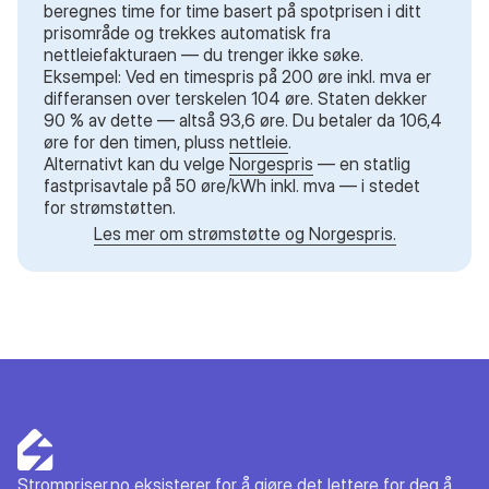
beregnes time for time basert på spotprisen i ditt
prisområde og trekkes automatisk fra
nettleiefakturaen — du trenger ikke søke.
Eksempel: Ved en timespris på 200 øre inkl. mva er
differansen over terskelen 104 øre. Staten dekker
90 % av dette — altså 93,6 øre. Du betaler da 106,4
øre for den timen, pluss
nettleie
.
Alternativt kan du velge
Norgespris
— en statlig
fastprisavtale på 50 øre/kWh inkl. mva — i stedet
for strømstøtten.
Les mer om strømstøtte og Norgespris.
Strompriser.no
eksisterer for å gjøre det lettere for deg å