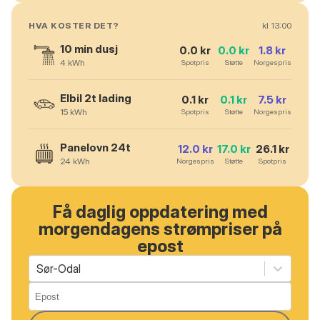
HVA KOSTER DET?
kl
13
:00
10 min dusj
0.0
kr
0.0
kr
1.8
kr
4
kWh
Spotpris
Støtte
Norgespris
Elbil 2t lading
0.1
kr
0.1
kr
7.5
kr
15
kWh
Spotpris
Støtte
Norgespris
Panelovn 24t
12.0
kr
17.0
kr
26.1
kr
24
kWh
Norgespris
Støtte
Spotpris
Få daglig oppdatering med
morgendagens strømpriser på
epost
Sør-Odal