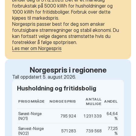
forbrukstak på 5000 kWh for husholdninger og
1000 kWh for fritidsboliger. Forbruk over dette
kjøpes til markedspris.
Norgespris passer best for deg som ønsker
forutsigbare strømregninger og stabil økonomi. Du
kan fortsatt velge dagens strømstøtte hvis du
foretrekker å følge spotprisen.
Les mer om Norgespris
Norgespris i regionene
Tall oppdatert 5. august 2026.
Husholdning og fritidsbolig
ANTALL
PRISOMRÅDE
NORGESPRIS
ANDEL
MULIGE
Sørøst-Norge
64,64
795 924
1 231 339
(NO1)
%
Sørvest-Norge
77,25
571 283
739 568
(NO2)
%