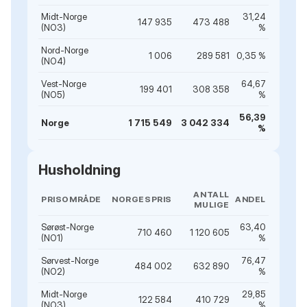
Midt-Norge
31,24
147 935
473 488
(NO3)
%
Nord-Norge
1 006
289 581
0,35 %
(NO4)
Vest-Norge
64,67
199 401
308 358
(NO5)
%
56,39
Norge
1 715 549
3 042 334
%
Husholdning
ANTALL
PRISOMRÅDE
NORGESPRIS
ANDEL
MULIGE
Sørøst-Norge
63,40
710 460
1 120 605
(NO1)
%
Sørvest-Norge
76,47
484 002
632 890
(NO2)
%
Midt-Norge
29,85
122 584
410 729
(NO3)
%