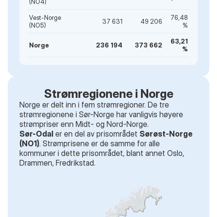
(NO4)
Vest-Norge
76,48
37 631
49 206
(NO5)
%
63,21
Norge
236 194
373 662
%
Strømregionene i Norge
Norge er delt inn i fem strømregioner. De tre
strømregionene i Sør-Norge har vanligvis høyere
strømpriser enn Midt- og Nord-Norge.
Sør-Odal
er en del av prisområdet
Sørøst-Norge
(NO1)
. Strømprisene er de samme for alle
kommuner i dette prisområdet
, blant annet
Oslo,
Drammen, Fredrikstad
.