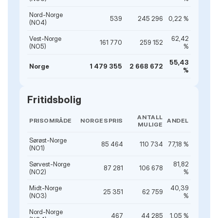
Nord-Norge
539
245 296
0,22 %
(NO4)
Vest-Norge
62,42
161 770
259 152
(NO5)
%
55,43
Norge
1 479 355
2 668 672
%
Fritidsbolig
ANTALL
PRISOMRÅDE
NORGESPRIS
ANDEL
MULIGE
Sørøst-Norge
85 464
110 734
77,18 %
(NO1)
Sørvest-Norge
81,82
87 281
106 678
(NO2)
%
Midt-Norge
40,39
25 351
62 759
(NO3)
%
Nord-Norge
467
44 285
1,05 %