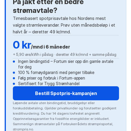
På jakt etter en bedre
strømavtale?
Timesbasert spotprisavtale hos Nordens mest
valgte strømleverandør. Prøv uten månedsbeløp i et
halvt år – deretter 49 kr/mnd.
0 kr
/mnd i 6 måneder
+ 5,90 øre/kWh i påslag · deretter 49 kr/mnd + samme påslag
Ingen bindingstid – Fortum sier opp din gamle avtale
for deg
100 % fornøydgaranti med penger tilbake
Følg priser og forbruk i Fortum-appen
Sertifisert for Trygg Strømhandel
Bestill Spotpris-kampanjen
Løpende avtale uten bindingstid, bruddgebyr eller
forskuddsbetaling. Gjelder privatkunder og forutsetter godkjent
kredittvurdering. Du har 14 dagers lovfestet angrerett.
Opprinnelsesgarantier fra fossilfrie energikilder er inkludert.
Sammenlign strømavtaler på Forbrukerrådets strømprisportal,
strompris.no
.