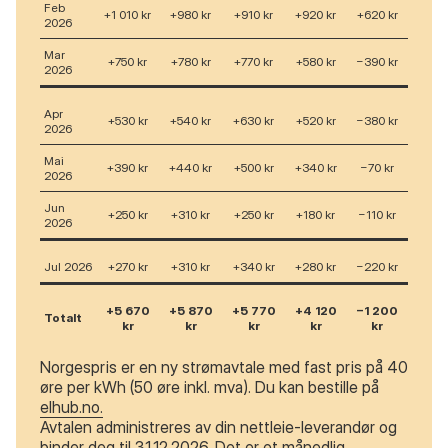
Feb
+1 010 kr
+980 kr
+910 kr
+920 kr
+620 kr
2026
Mar
+750 kr
+780 kr
+770 kr
+580 kr
−390 kr
2026
Apr
+530 kr
+540 kr
+630 kr
+520 kr
−380 kr
2026
Mai
+390 kr
+440 kr
+500 kr
+340 kr
−70 kr
2026
Jun
+250 kr
+310 kr
+250 kr
+180 kr
−110 kr
2026
Jul 2026
+270 kr
+310 kr
+340 kr
+280 kr
−220 kr
+5 670
+5 870
+5 770
+4 120
−1 200
Totalt
kr
kr
kr
kr
kr
Norgespris er en ny strømavtale med fast pris på 40
øre per kWh (50 øre inkl. mva). Du kan bestille på
elhub.no.
Avtalen administreres av din nettleie-leverandør og
binder deg til 31.12.2026. Det er et månedlig