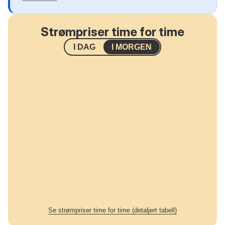
Strømpriser time for time
I DAG
I MORGEN
Se strømpriser time for time (detaljert tabell)