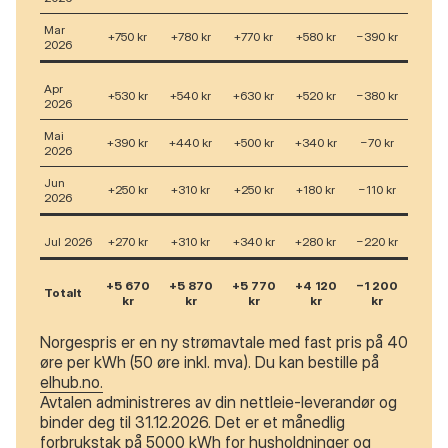
Mar
+750 kr
+780 kr
+770 kr
+580 kr
−390 kr
2026
Apr
+530 kr
+540 kr
+630 kr
+520 kr
−380 kr
2026
Mai
+390 kr
+440 kr
+500 kr
+340 kr
−70 kr
2026
Jun
+250 kr
+310 kr
+250 kr
+180 kr
−110 kr
2026
Jul 2026
+270 kr
+310 kr
+340 kr
+280 kr
−220 kr
+5 670
+5 870
+5 770
+4 120
−1 200
Totalt
kr
kr
kr
kr
kr
Norgespris er en ny strømavtale med fast pris på 40
øre per kWh (50 øre inkl. mva). Du kan bestille på
elhub.no.
Avtalen administreres av din nettleie-leverandør og
binder deg til 31.12.2026. Det er et månedlig
forbrukstak på 5000 kWh for husholdninger og