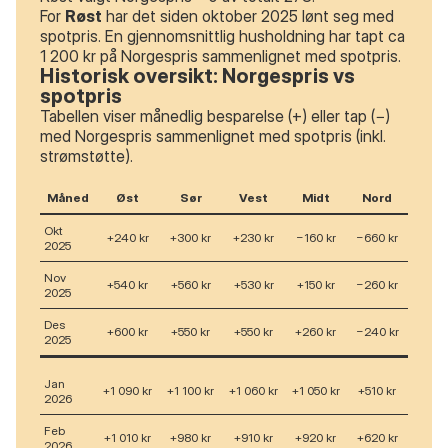
For
Røst
har det siden oktober 2025 lønt seg med
spotpris. En gjennomsnittlig husholdning har tapt ca
1 200 kr på Norgespris sammenlignet med spotpris.
Historisk oversikt: Norgespris vs
spotpris
Tabellen viser månedlig besparelse (+) eller tap (−)
med Norgespris sammenlignet med spotpris (inkl.
strømstøtte).
Måned
Øst
Sør
Vest
Midt
Nord
Okt
+240 kr
+300 kr
+230 kr
−160 kr
−660 kr
2025
Nov
+540 kr
+560 kr
+530 kr
+150 kr
−260 kr
2025
Des
+600 kr
+550 kr
+550 kr
+260 kr
−240 kr
2025
Jan
+1 090 kr
+1 100 kr
+1 060 kr
+1 050 kr
+510 kr
2026
Feb
+1 010 kr
+980 kr
+910 kr
+920 kr
+620 kr
2026