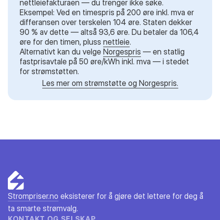
nettleiefakturaen — du trenger ikke søke.
Eksempel: Ved en timespris på 200 øre inkl. mva er
differansen over terskelen 104 øre. Staten dekker
90 % av dette — altså 93,6 øre. Du betaler da 106,4
øre for den timen, pluss
nettleie
.
Alternativt kan du velge
Norgespris
— en statlig
fastprisavtale på 50 øre/kWh inkl. mva — i stedet
for strømstøtten.
Les mer om strømstøtte og Norgespris.
Strompriser.no
eksisterer for å gjøre det lettere for deg å
ta smarte strømvalg.
KONTAKT OG SELSKAP