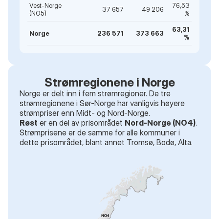
Vest-Norge
76,53
37 657
49 206
(NO5)
%
63,31
Norge
236 571
373 663
%
Strømregionene i Norge
Norge er delt inn i fem strømregioner. De tre
strømregionene i Sør-Norge har vanligvis høyere
strømpriser enn Midt- og Nord-Norge.
Røst
er en del av prisområdet
Nord-Norge (NO4)
.
Strømprisene er de samme for alle kommuner i
dette prisområdet
, blant annet
Tromsø, Bodø, Alta
.