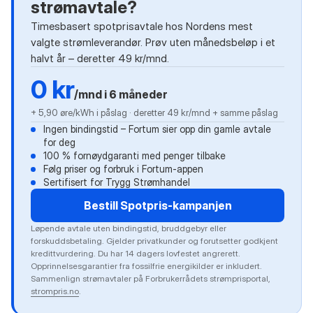
strømavtale?
Timesbasert spotprisavtale hos Nordens mest
valgte strømleverandør. Prøv uten månedsbeløp i et
halvt år – deretter 49 kr/mnd.
0 kr
/mnd i 6 måneder
+ 5,90 øre/kWh i påslag · deretter 49 kr/mnd + samme påslag
Ingen bindingstid – Fortum sier opp din gamle avtale
for deg
100 % fornøydgaranti med penger tilbake
Følg priser og forbruk i Fortum-appen
Sertifisert for Trygg Strømhandel
Bestill Spotpris-kampanjen
Løpende avtale uten bindingstid, bruddgebyr eller
forskuddsbetaling. Gjelder privatkunder og forutsetter godkjent
kredittvurdering. Du har 14 dagers lovfestet angrerett.
Opprinnelsesgarantier fra fossilfrie energikilder er inkludert.
Sammenlign strømavtaler på Forbrukerrådets strømprisportal,
strompris.no
.