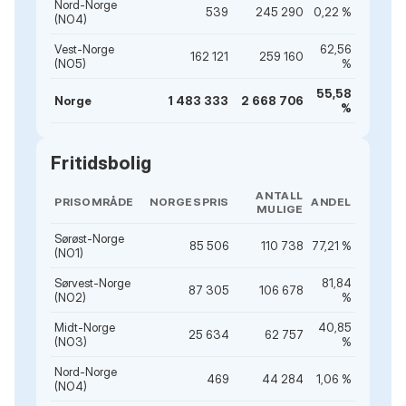
Nord-Norge
539
245 290
0,22 %
(NO4)
Vest-Norge
62,56
162 121
259 160
(NO5)
%
55,58
Norge
1 483 333
2 668 706
%
Fritidsbolig
ANTALL
PRISOMRÅDE
NORGESPRIS
ANDEL
MULIGE
Sørøst-Norge
85 506
110 738
77,21 %
(NO1)
Sørvest-Norge
81,84
87 305
106 678
(NO2)
%
Midt-Norge
40,85
25 634
62 757
(NO3)
%
Nord-Norge
469
44 284
1,06 %
(NO4)