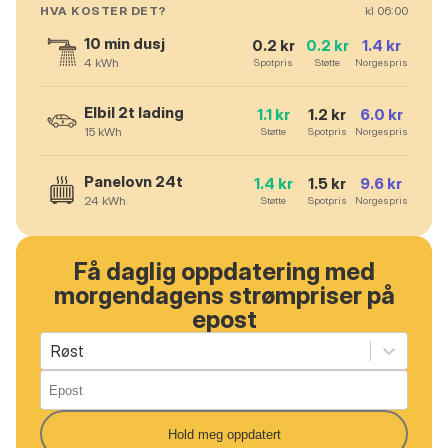
HVA KOSTER DET?
kl
06
:00
10 min dusj
0.2
kr
0.2
kr
1.4
kr
4
kWh
Spotpris
Støtte
Norgespris
Elbil 2t lading
1.1
kr
1.2
kr
6.0
kr
15
kWh
Støtte
Spotpris
Norgespris
Panelovn 24t
1.4
kr
1.5
kr
9.6
kr
24
kWh
Støtte
Spotpris
Norgespris
Få daglig oppdatering med
morgendagens strømpriser på
epost
Røst
Hold meg oppdatert