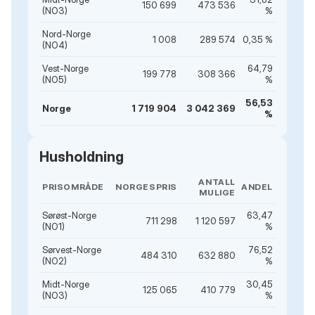
150 699
473 536
(NO3)
%
Nord-Norge
1 008
289 574
0,35 %
(NO4)
Vest-Norge
64,79
199 778
308 366
(NO5)
%
56,53
Norge
1 719 904
3 042 369
%
Husholdning
ANTALL
PRISOMRÅDE
NORGESPRIS
ANDEL
MULIGE
Sørøst-Norge
63,47
711 298
1 120 597
(NO1)
%
Sørvest-Norge
76,52
484 310
632 880
(NO2)
%
Midt-Norge
30,45
125 065
410 779
(NO3)
%