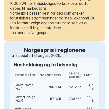
1000 kWh for fritidsboliger. Forbruk over dette
kjøpes til markedspris.
Norgespris passer best for deg som ønsker
forutsigbare strømregninger og stabil økonomi. Du
kan fortsatt velge dagens strømstøtte hvis du
foretrekker å følge spotprisen.
Les mer om Norgespris
Norgespris i regionene
Tall oppdatert 6. august 2026.
Husholdning og fritidsbolig
ANTALL
PRISOMRÅDE
NORGESPRIS
ANDEL
MULIGE
Sørøst-Norge
64,71
796 804
1 231 335
(NO1)
%
Sørvest-Norge
77,29
571 615
739 558
(NO2)
%
Midt-Norge
31,82