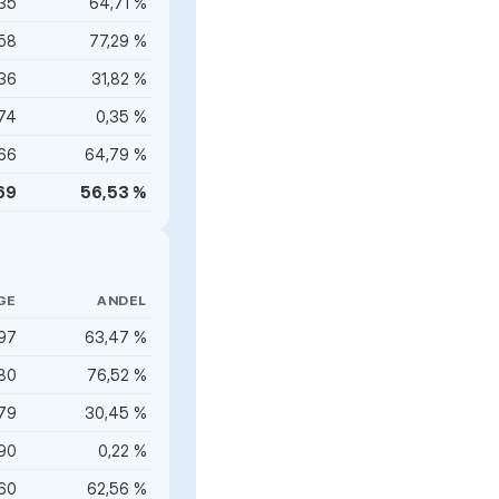
335
64,71 %
58
77,29 %
36
31,82 %
74
0,35 %
66
64,79 %
69
56,53 %
GE
ANDEL
597
63,47 %
80
76,52 %
79
30,45 %
90
0,22 %
60
62,56 %