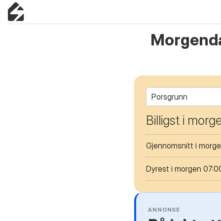
Morgenda
Porsgrunn
Billigst i mor
Gjennomsnitt i morg
Dyrest i morgen 07:
ANNONSE