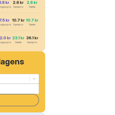
1.8
kr
2.6
kr
2.6
kr
orgespris
Spotpris
Støtte
7.5
kr
10.7
kr
10.7
kr
orgespris
Spotpris
Støtte
12.0
kr
23.1
kr
36.1
kr
orgespris
Støtte
Spotpris
dagens