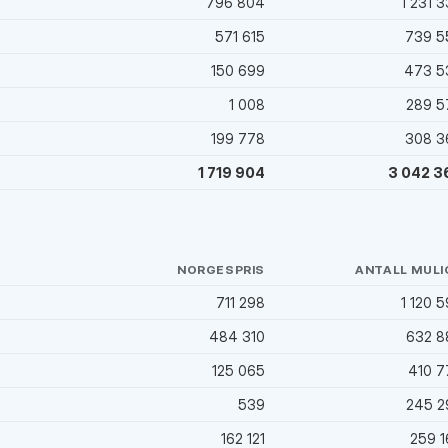
796 804
1 231 
)
571 615
739 5
150 699
473 5
1 008
289 5
199 778
308 3
1 719 904
3 042 3
NORGESPRIS
ANTALL MULI
711 298
1 120 
)
484 310
632 8
125 065
410 7
539
245 2
162 121
259 1