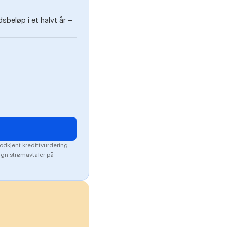
beløp i et halvt år –
odkjent kredittvurdering.
lign strømavtaler på