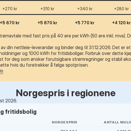
+270 kr
+310 kr
+340 kr
+280 kr
+5 670 kr
+5 870 kr
+5 770 kr
+4 120 kr
trømavtale med fast pris på 40 øre per kWh (50 øre inkl. mva). Du
av din nettleie-leverandør og binder deg til 31.12.2026. Det er e
ldninger og 1000 kWh for fritidsboliger. Forbruk over dette kjøp
t for deg som ønsker forutsigbare strømregninger og stabil øko
tte hvis du foretrekker å følge spotprisen.
is
Norgespris i regionene
ust 2026.
 fritidsbolig
NORGESPRIS
ANTALL MULI