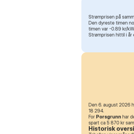
Strømprisen på samme 
Den dyreste timen noe
timen var -0.89 kr/kW
Strømprisen hittil i å
Den 6. august 2026 h
18 294.
For
Porsgrunn
har d
spart ca 5 870 kr sa
Historisk overs