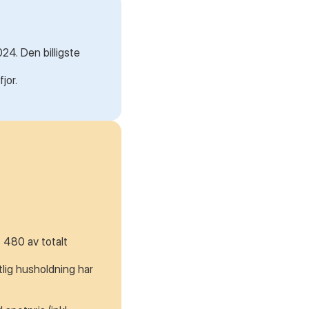
24. Den billigste
jor.
 480 av totalt
lig husholdning har