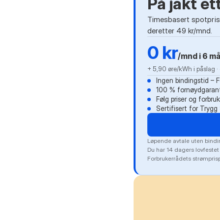
På jakt e
Timesbasert spotprisa
deretter 49 kr/mnd.
0 kr
/mnd i 6 m
+ 5,90 øre/kWh i påslag 
Ingen bindingstid – 
100 % fornøydgarant
Følg priser og forbru
Sertifisert for Tryg
Løpende avtale uten bindin
Du har 14 dagers lovfestet
Forbrukerrådets strømprisp