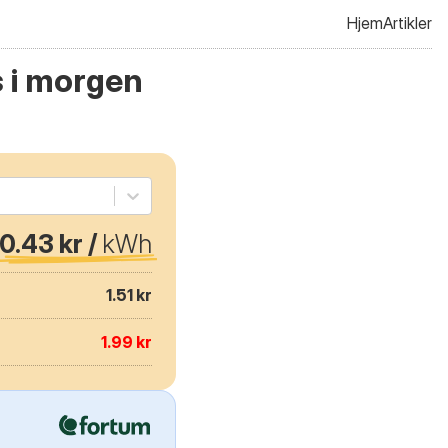
Hjem
Artikler
 i morgen
0.43 kr /
kWh
1.51 kr
1.99 kr