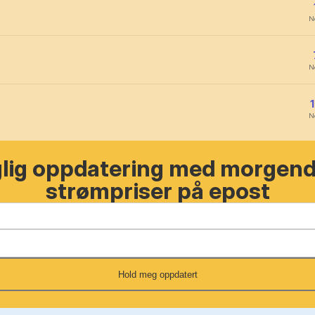
N
N
N
glig oppdatering med morgen
strømpriser på epost
Hold meg oppdatert