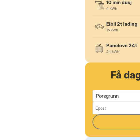
10 min dusj
4
kWh
Elbil 2t lading
15
kWh
Panelovn 24t
24
kWh
Få da
Porsgrunn