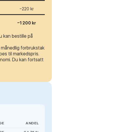
−220 kr
−1 200 kr
 kan bestille på
t månedlig forbrukstak
es til markedspris.
nomi. Du kan fortsatt
GE
ANDEL