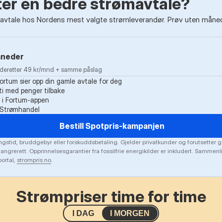
tter en bedre strømavtale?
vtale hos Nordens mest valgte strømleverandør. Prøv uten måneds
åneder
· deretter 49 kr/mnd + samme påslag
Fortum sier opp din gamle avtale for deg
i med penger tilbake
k i Fortum-appen
g Strømhandel
Bestill Spotpris-kampanjen
gstid, bruddgebyr eller forskuddsbetaling. Gjelder privatkunder og forutsetter g
 angrerett. Opprinnelsesgarantier fra fossilfrie energikilder er inkludert. Sammen
ortal,
strompris.no
.
Strømpriser time for time
I DAG
I MORGEN