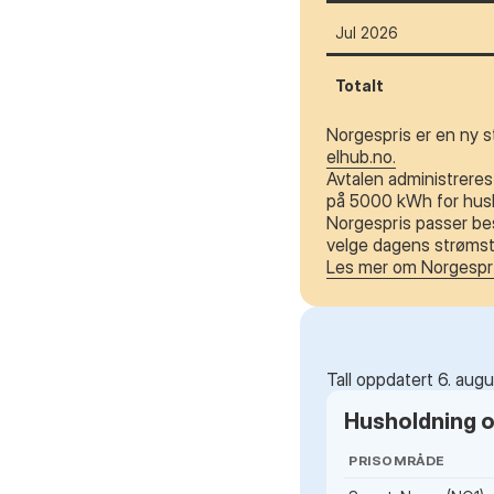
Jul 2026
Totalt
Norgespris er en ny s
elhub.no.
Avtalen administreres 
på 5000 kWh for husho
Norgespris passer bes
velge dagens strømstø
Les mer om Norgespr
Tall oppdatert 6. aug
Husholdning og
PRISOMRÅDE