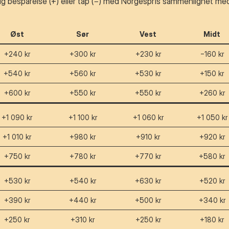
ig besparelse (+) eller tap (−) med Norgespris sammenlignet med 
Øst
Sør
Vest
Midt
+240 kr
+300 kr
+230 kr
−160 kr
+540 kr
+560 kr
+530 kr
+150 kr
+600 kr
+550 kr
+550 kr
+260 kr
+1 090 kr
+1 100 kr
+1 060 kr
+1 050 kr
+1 010 kr
+980 kr
+910 kr
+920 kr
+750 kr
+780 kr
+770 kr
+580 kr
+530 kr
+540 kr
+630 kr
+520 kr
+390 kr
+440 kr
+500 kr
+340 kr
+250 kr
+310 kr
+250 kr
+180 kr