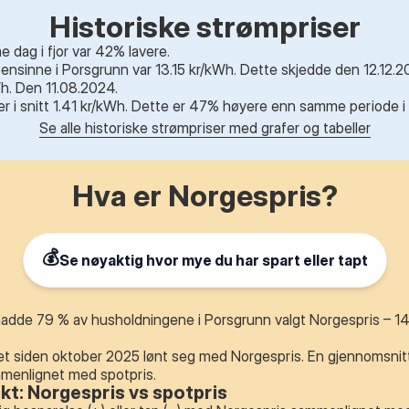
Historiske strømpriser
dag i fjor var 42% lavere.
nsinne i Porsgrunn var 13.15 kr/kWh. Dette skjedde den 12.12.20
h. Den 11.08.2024.
r er i snitt 1.41 kr/kWh. Dette er 47% høyere enn samme periode i f
Se alle historiske strømpriser med grafer og tabeller
Hva er Norgespris?
💰
Se nøyaktig hvor mye du har spart eller tapt
adde 79 % av husholdningene i Porsgrunn valgt Norgespris – 14
et siden oktober 2025 lønt seg med Norgespris. En gjennomsnitt
mmenlignet med spotpris.
ikt: Norgespris vs spotpris