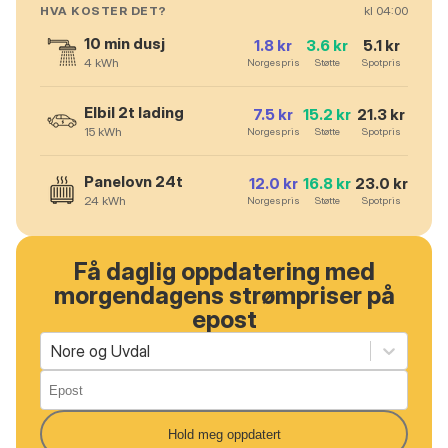
HVA KOSTER DET?
kl
04
:00
10 min dusj
1.8
kr
3.6
kr
5.1
kr
4
kWh
Norgespris
Støtte
Spotpris
Elbil 2t lading
7.5
kr
15.2
kr
21.3
kr
15
kWh
Norgespris
Støtte
Spotpris
Panelovn 24t
12.0
kr
16.8
kr
23.0
kr
24
kWh
Norgespris
Støtte
Spotpris
Få daglig oppdatering med
morgendagens strømpriser på
epost
Nore og Uvdal
Hold meg oppdatert