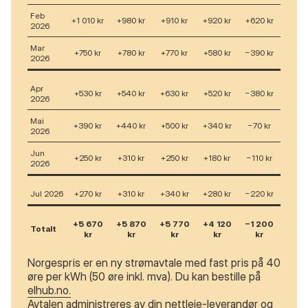
Feb
+1 010 kr
+980 kr
+910 kr
+920 kr
+620 kr
2026
Mar
+750 kr
+780 kr
+770 kr
+580 kr
−390 kr
2026
Apr
+530 kr
+540 kr
+630 kr
+520 kr
−380 kr
2026
Mai
+390 kr
+440 kr
+500 kr
+340 kr
−70 kr
2026
Jun
+250 kr
+310 kr
+250 kr
+180 kr
−110 kr
2026
Jul 2026
+270 kr
+310 kr
+340 kr
+280 kr
−220 kr
+5 670
+5 870
+5 770
+4 120
−1 200
Totalt
kr
kr
kr
kr
kr
Norgespris er en ny strømavtale med fast pris på 40
øre per kWh (50 øre inkl. mva). Du kan bestille på
elhub.no.
Avtalen administreres av din nettleie-leverandør og