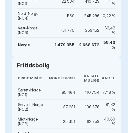
122 584
410 729
(NO3)
%
Nord-Norge
539
245 296
0,22 %
(NO4)
Vest-Norge
62,42
161 770
259 152
(NO5)
%
55,43
Norge
1 479 355
2 668 672
%
Fritidsbolig
ANTALL
PRISOMRÅDE
NORGESPRIS
ANDEL
MULIGE
Sørøst-Norge
85 464
110 734
77,18 %
(NO1)
Sørvest-Norge
81,82
87 281
106 678
(NO2)
%
Midt-Norge
40,39
25 351
62 759
(NO3)
%