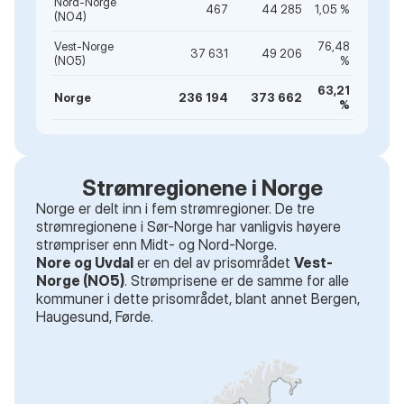
Nord-Norge
467
44 285
1,05 %
(NO4)
Vest-Norge
76,48
37 631
49 206
(NO5)
%
63,21
Norge
236 194
373 662
%
Strømregionene i Norge
Norge er delt inn i fem strømregioner. De tre
strømregionene i Sør-Norge har vanligvis høyere
strømpriser enn Midt- og Nord-Norge.
Nore og Uvdal
er en del av prisområdet
Vest-
Norge (NO5)
. Strømprisene er de samme for alle
kommuner i dette prisområdet
, blant annet
Bergen,
Haugesund, Førde
.