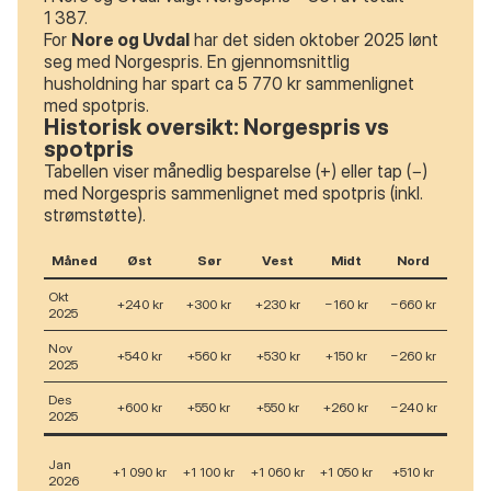
1 387.
For
Nore og Uvdal
har det siden oktober 2025 lønt
seg med Norgespris. En gjennomsnittlig
husholdning har spart ca 5 770 kr sammenlignet
med spotpris.
Historisk oversikt: Norgespris vs
spotpris
Tabellen viser månedlig besparelse (+) eller tap (−)
med Norgespris sammenlignet med spotpris (inkl.
strømstøtte).
Måned
Øst
Sør
Vest
Midt
Nord
Okt
+240 kr
+300 kr
+230 kr
−160 kr
−660 kr
2025
Nov
+540 kr
+560 kr
+530 kr
+150 kr
−260 kr
2025
Des
+600 kr
+550 kr
+550 kr
+260 kr
−240 kr
2025
Jan
+1 090 kr
+1 100 kr
+1 060 kr
+1 050 kr
+510 kr
2026