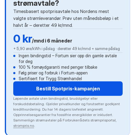
strømavtale?
Timesbasert spotprisavtale hos Nordens mest
valgte strømleverandør. Prøv uten månedsbeløp i et
halvt år – deretter 49 kr/mnd.
0 kr
/mnd i 6 måneder
+ 5,90 øre/kWh i påslag · deretter 49 kr/mnd + samme påslag
Ingen bindingstid – Fortum sier opp din gamle avtale
for deg
100 % fornøydgaranti med penger tilbake
Følg priser og forbruk i Fortum-appen
Sertifisert for Trygg Strømhandel
Bestill Spotpris-kampanjen
Løpende avtale uten bindingstid, bruddgebyr eller
forskuddsbetaling. Gjelder privatkunder og forutsetter godkjent
kredittvurdering. Du har 14 dagers lovfestet angrerett.
Opprinnelsesgarantier fra fossilfrie energikilder er inkludert.
Sammenlign strømavtaler på Forbrukerrådets strømprisportal,
strompris.no
.