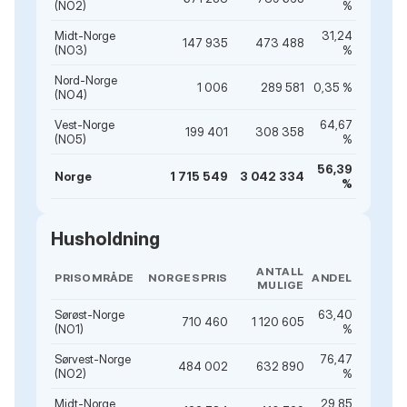
(NO2)
%
Midt-Norge
31,24
147 935
473 488
(NO3)
%
Nord-Norge
1 006
289 581
0,35 %
(NO4)
Vest-Norge
64,67
199 401
308 358
(NO5)
%
56,39
Norge
1 715 549
3 042 334
%
Husholdning
ANTALL
PRISOMRÅDE
NORGESPRIS
ANDEL
MULIGE
Sørøst-Norge
63,40
710 460
1 120 605
(NO1)
%
Sørvest-Norge
76,47
484 002
632 890
(NO2)
%
Midt-Norge
29,85