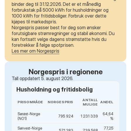
binder deg til 31.12.2026. Det er et månedlig
forbrukstak på 5000 kWh for husholdninger og
1000 kWh for fritidsboliger. Forbruk over dette
kjøpes til markedspris.
Norgespris passer best for deg som ønsker
forutsigbare strømregninger og stabil økonomi. Du
kan fortsatt velge dagens strømstøtte hvis du
foretrekker å følge spotprisen.
Les mer om Norgespris
Norgespris i regionene
Tall oppdatert 5. august 2026.
Husholdning og fritidsbolig
ANTALL
PRISOMRÅDE
NORGESPRIS
ANDEL
MULIGE
Sørøst-Norge
64,64
795 924
1 231 339
(NO1)
%
Sørvest-Norge
77,25
571 283
739 568