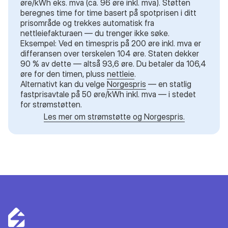
øre/kWh eks. mva (ca. 96 øre inkl. mva). Støtten
beregnes time for time basert på spotprisen i ditt
prisområde og trekkes automatisk fra
nettleiefakturaen — du trenger ikke søke.
Eksempel: Ved en timespris på 200 øre inkl. mva er
differansen over terskelen 104 øre. Staten dekker
90 % av dette — altså 93,6 øre. Du betaler da 106,4
øre for den timen, pluss
nettleie
.
Alternativt kan du velge
Norgespris
— en statlig
fastprisavtale på 50 øre/kWh inkl. mva — i stedet
for strømstøtten.
Les mer om strømstøtte og Norgespris.