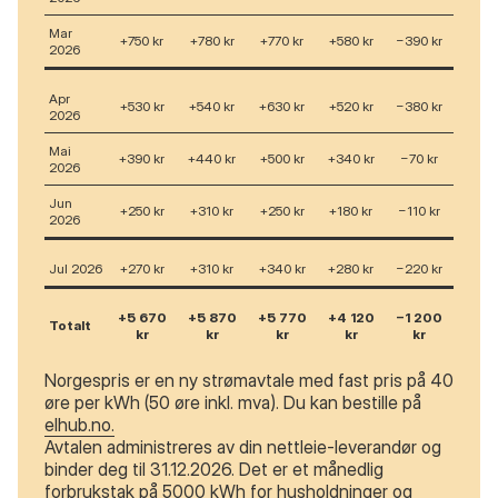
Mar
+750 kr
+780 kr
+770 kr
+580 kr
−390 kr
2026
Apr
+530 kr
+540 kr
+630 kr
+520 kr
−380 kr
2026
Mai
+390 kr
+440 kr
+500 kr
+340 kr
−70 kr
2026
Jun
+250 kr
+310 kr
+250 kr
+180 kr
−110 kr
2026
Jul 2026
+270 kr
+310 kr
+340 kr
+280 kr
−220 kr
+5 670
+5 870
+5 770
+4 120
−1 200
Totalt
kr
kr
kr
kr
kr
Norgespris er en ny strømavtale med fast pris på 40
øre per kWh (50 øre inkl. mva). Du kan bestille på
elhub.no.
Avtalen administreres av din nettleie-leverandør og
binder deg til 31.12.2026. Det er et månedlig
forbrukstak på 5000 kWh for husholdninger og