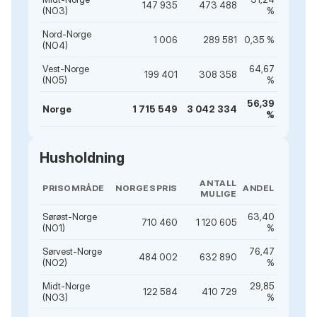
147 935
473 488
(NO3)
%
Nord-Norge
1 006
289 581
0,35 %
(NO4)
Vest-Norge
64,67
199 401
308 358
(NO5)
%
56,39
Norge
1 715 549
3 042 334
%
Husholdning
ANTALL
PRISOMRÅDE
NORGESPRIS
ANDEL
MULIGE
Sørøst-Norge
63,40
710 460
1 120 605
(NO1)
%
Sørvest-Norge
76,47
484 002
632 890
(NO2)
%
Midt-Norge
29,85
122 584
410 729
(NO3)
%