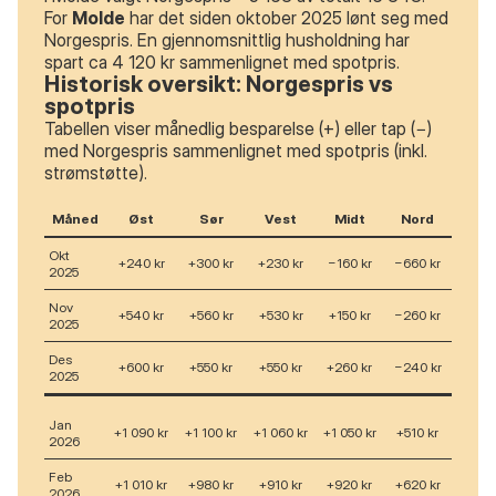
For
Molde
har det siden oktober 2025 lønt seg med
Norgespris. En gjennomsnittlig husholdning har
spart ca 4 120 kr sammenlignet med spotpris.
Historisk oversikt: Norgespris vs
spotpris
Tabellen viser månedlig besparelse (+) eller tap (−)
med Norgespris sammenlignet med spotpris (inkl.
strømstøtte).
Måned
Øst
Sør
Vest
Midt
Nord
Okt
+240 kr
+300 kr
+230 kr
−160 kr
−660 kr
2025
Nov
+540 kr
+560 kr
+530 kr
+150 kr
−260 kr
2025
Des
+600 kr
+550 kr
+550 kr
+260 kr
−240 kr
2025
Jan
+1 090 kr
+1 100 kr
+1 060 kr
+1 050 kr
+510 kr
2026
Feb
+1 010 kr
+980 kr
+910 kr
+920 kr
+620 kr
2026