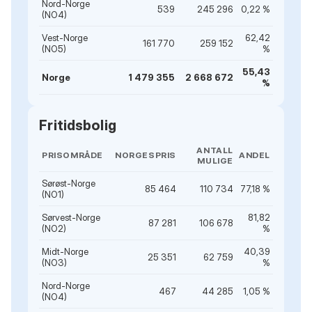
Nord-Norge
539
245 296
0,22 %
(NO4)
Vest-Norge
62,42
161 770
259 152
(NO5)
%
55,43
Norge
1 479 355
2 668 672
%
Fritidsbolig
ANTALL
PRISOMRÅDE
NORGESPRIS
ANDEL
MULIGE
Sørøst-Norge
85 464
110 734
77,18 %
(NO1)
Sørvest-Norge
81,82
87 281
106 678
(NO2)
%
Midt-Norge
40,39
25 351
62 759
(NO3)
%
Nord-Norge
467
44 285
1,05 %
(NO4)