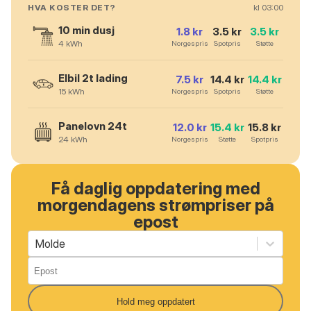
HVA KOSTER DET?
kl
03
:00
10 min dusj
1.8
kr
3.5
kr
3.5
kr
4
kWh
Norgespris
Spotpris
Støtte
Elbil 2t lading
7.5
kr
14.4
kr
14.4
kr
15
kWh
Norgespris
Spotpris
Støtte
Panelovn 24t
12.0
kr
15.4
kr
15.8
kr
24
kWh
Norgespris
Støtte
Spotpris
Få daglig oppdatering med
morgendagens strømpriser på
epost
Molde
Hold meg oppdatert