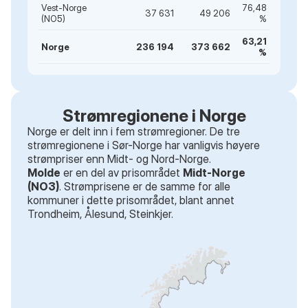
Vest-Norge
76,48
37 631
49 206
(NO5)
%
63,21
Norge
236 194
373 662
%
Strømregionene i Norge
Norge er delt inn i fem strømregioner. De tre
strømregionene i Sør-Norge har vanligvis høyere
strømpriser enn Midt- og Nord-Norge.
Molde
er en del av prisområdet
Midt-Norge
(NO3)
. Strømprisene er de samme for alle
kommuner i dette prisområdet
, blant annet
Trondheim, Ålesund, Steinkjer
.