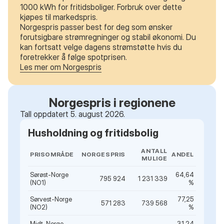
1000 kWh for fritidsboliger. Forbruk over dette
kjøpes til markedspris.
Norgespris passer best for deg som ønsker
forutsigbare strømregninger og stabil økonomi. Du
kan fortsatt velge dagens strømstøtte hvis du
foretrekker å følge spotprisen.
Les mer om Norgespris
Norgespris i regionene
Tall oppdatert 5. august 2026.
Husholdning og fritidsbolig
ANTALL
PRISOMRÅDE
NORGESPRIS
ANDEL
MULIGE
Sørøst-Norge
64,64
795 924
1 231 339
(NO1)
%
Sørvest-Norge
77,25
571 283
739 568
(NO2)
%
Midt-Norge
31,24