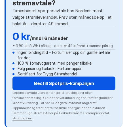
strømavtale?
Timesbasert spotprisavtale hos Nordens mest
valgte strømleverandør. Prøv uten månedsbeløp i et
halvt år – deretter 49 kr/mnd.
0 kr
/mnd i 6 måneder
+ 5,90 øre/kWh i påslag · deretter 49 kr/mnd + samme påslag
Ingen bindingstid – Fortum sier opp din gamle avtale
for deg
100 % fornøydgaranti med penger tilbake
Følg priser og forbruk i Fortum-appen
Sertifisert for Trygg Strømhandel
Bestill Spotpris-kampanjen
Løpende avtale uten bindingstid, bruddgebyr eller
forskuddsbetaling. Gjelder privatkunder og forutsetter godkjent
kredittvurdering. Du har 14 dagers lovfestet angrerett.
Opprinnelsesgarantier fra fossilfrie energikilder er inkludert.
Sammenlign strømavtaler på Forbrukerrådets strømprisportal,
strompris.no
.