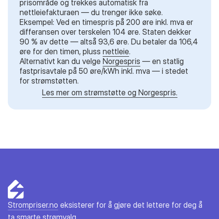
prisområde og trekkes automatisk fra
nettleiefakturaen — du trenger ikke søke.
Eksempel: Ved en timespris på 200 øre inkl. mva er
differansen over terskelen 104 øre. Staten dekker
90 % av dette — altså 93,6 øre. Du betaler da 106,4
øre for den timen, pluss
nettleie
.
Alternativt kan du velge
Norgespris
— en statlig
fastprisavtale på 50 øre/kWh inkl. mva — i stedet
for strømstøtten.
Les mer om strømstøtte og Norgespris.
Strompriser.no
eksisterer for å gjøre det lettere for deg å
ta smarte strømvalg.