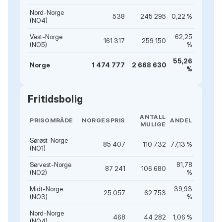
Nord-Norge
538
245 295
0,22 %
(NO4)
Vest-Norge
62,25
161 317
259 150
(NO5)
%
55,26
Norge
1 474 777
2 668 630
%
Fritidsbolig
ANTALL
PRISOMRÅDE
NORGESPRIS
ANDEL
MULIGE
Sørøst-Norge
85 407
110 732
77,13 %
(NO1)
Sørvest-Norge
81,78
87 241
106 680
(NO2)
%
Midt-Norge
39,93
25 057
62 753
(NO3)
%
Nord-Norge
468
44 282
1,06 %
(NO4)