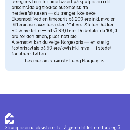
beregnes time for time basert på spotprisen i ditt
prisområde og trekkes automatisk fra
nettleiefakturaen — du trenger ikke søke.
Eksempel: Ved en timespris på 200 øre inkl. mva er
differansen over terskelen 104 øre. Staten dekker
90 % av dette — altså 93,6 øre. Du betaler da 106,4
øre for den timen, pluss
nettleie
.
Alternativt kan du velge
Norgespris
— en statlig
fastprisavtale på 50 øre/kWh inkl. mva — i stedet
for strømstøtten.
Les mer om strømstøtte og Norgespris.
Strompriser.no
eksisterer for å gjøre det lettere for deg å