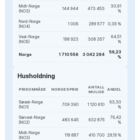
Midt-Norge
30,61
144 944
473 453
(NO3)
%
Nord-Norge
1 006
289 577
0,35 %
(NO4)
Vest-Norge
64,51
198 923
308 357
(NO5)
%
56,23
Norge
1 710 556
3 042 284
%
Husholdning
ANTALL
PRISOMRÅDE
NORGESPRIS
ANDEL
MULIGE
Sørøst-Norge
63,30
709 390
1 120 610
(NO1)
%
Sørvest-Norge
76,42
483 645
632 875
(NO2)
%
Midt-Norge
119 887
410 700
29,19 %
(NO3)