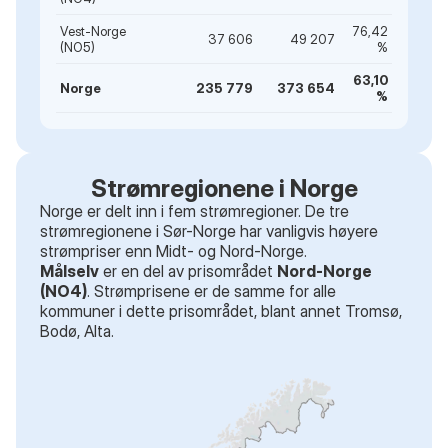
Vest-Norge
76,42
37 606
49 207
(NO5)
%
63,10
Norge
235 779
373 654
%
Strømregionene i Norge
Norge er delt inn i fem strømregioner. De tre
strømregionene i Sør-Norge har vanligvis høyere
strømpriser enn Midt- og Nord-Norge.
Målselv
er en del av prisområdet
Nord-Norge
(NO4)
. Strømprisene er de samme for alle
kommuner i dette prisområdet
, blant annet
Tromsø,
Bodø, Alta
.