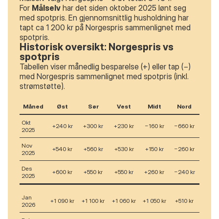
For
Målselv
har det siden oktober 2025 lønt seg
med spotpris. En gjennomsnittlig husholdning har
tapt ca 1 200 kr på Norgespris sammenlignet med
spotpris.
Historisk oversikt: Norgespris vs
spotpris
Tabellen viser månedlig besparelse (+) eller tap (−)
med Norgespris sammenlignet med spotpris (inkl.
strømstøtte).
Måned
Øst
Sør
Vest
Midt
Nord
Okt
+240 kr
+300 kr
+230 kr
−160 kr
−660 kr
2025
Nov
+540 kr
+560 kr
+530 kr
+150 kr
−260 kr
2025
Des
+600 kr
+550 kr
+550 kr
+260 kr
−240 kr
2025
Jan
+1 090 kr
+1 100 kr
+1 060 kr
+1 050 kr
+510 kr
2026