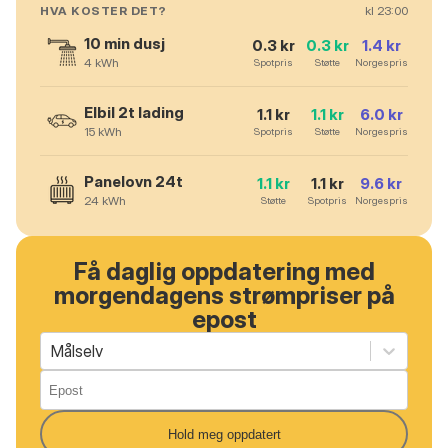
HVA KOSTER DET?
kl
23
:00
10 min dusj
0.3
kr
0.3
kr
1.4
kr
4
kWh
Spotpris
Støtte
Norgespris
Elbil 2t lading
1.1
kr
1.1
kr
6.0
kr
15
kWh
Spotpris
Støtte
Norgespris
Panelovn 24t
1.1
kr
1.1
kr
9.6
kr
24
kWh
Støtte
Spotpris
Norgespris
Få daglig oppdatering med
morgendagens strømpriser på
epost
Målselv
Hold meg oppdatert