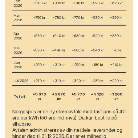
Feb
+1 010 kr
+980 kr
+910 kr
+920 kr
+620 kr
2026
Mar
+750 kr
+780 kr
+770 kr
+580 kr
−390 kr
2026
Apr
+530 kr
+540 kr
+630 kr
+520 kr
−380 kr
2026
Mai
+390 kr
+440 kr
+500 kr
+340 kr
−70 kr
2026
Jun
+250 kr
+310 kr
+250 kr
+180 kr
−110 kr
2026
Jul 2026
+270 kr
+310 kr
+340 kr
+280 kr
−220 kr
+5 670
+5 870
+5 770
+4 120
−1 200
Totalt
kr
kr
kr
kr
kr
Norgespris er en ny strømavtale med fast pris på 40
øre per kWh (50 øre inkl. mva). Du kan bestille på
elhub.no.
Avtalen administreres av din nettleie-leverandør og
binder deg til 31.12.2026. Det er et månedlig