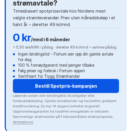
strømavtale?
Timesbasert spotprisavtale hos Nordens mest
valgte strømleverandør. Prøv uten månedsbeløp i et
halvt år – deretter 49 kr/mnd.
0 kr
/mnd i 6 måneder
+ 5,90 øre/kWh i påslag · deretter 49 kr/mnd + samme påslag
Ingen bindingstid – Fortum sier opp din gamle avtale
for deg
100 % fornøydgaranti med penger tilbake
Følg priser og forbruk i Fortum-appen
Sertifisert for Trygg Strømhandel
Bestill Spotpris-kampanjen
Løpende avtale uten bindingstid, bruddgebyr eller
forskuddsbetaling. Gjelder privatkunder og forutsetter godkjent
kredittvurdering. Du har 14 dagers lovfestet angrerett.
Opprinnelsesgarantier fra fossilfrie energikilder er inkludert.
Sammenlign strømavtaler på Forbrukerrådets strømprisportal,
strompris.no
.