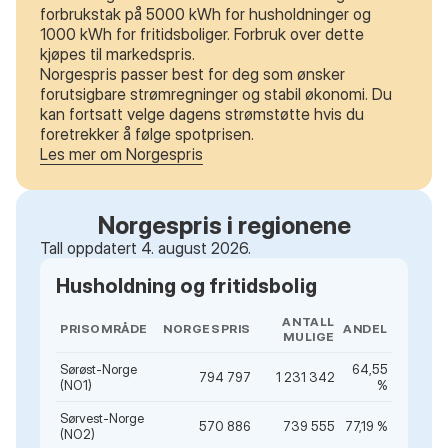
forbrukstak på 5000 kWh for husholdninger og
1000 kWh for fritidsboliger. Forbruk over dette
kjøpes til markedspris.
Norgespris passer best for deg som ønsker
forutsigbare strømregninger og stabil økonomi. Du
kan fortsatt velge dagens strømstøtte hvis du
foretrekker å følge spotprisen.
Les mer om Norgespris
Norgespris i regionene
Tall oppdatert 4. august 2026.
Husholdning og fritidsbolig
ANTALL
PRISOMRÅDE
NORGESPRIS
ANDEL
MULIGE
Sørøst-Norge
64,55
794 797
1 231 342
(NO1)
%
Sørvest-Norge
570 886
739 555
77,19 %
(NO2)