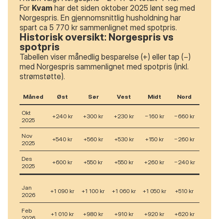
For
Kvam
har det siden oktober 2025 lønt seg med
Norgespris. En gjennomsnittlig husholdning har
spart ca 5 770 kr sammenlignet med spotpris.
Historisk oversikt: Norgespris vs
spotpris
Tabellen viser månedlig besparelse (+) eller tap (−)
med Norgespris sammenlignet med spotpris (inkl.
strømstøtte).
Måned
Øst
Sør
Vest
Midt
Nord
Okt
+240 kr
+300 kr
+230 kr
−160 kr
−660 kr
2025
Nov
+540 kr
+560 kr
+530 kr
+150 kr
−260 kr
2025
Des
+600 kr
+550 kr
+550 kr
+260 kr
−240 kr
2025
Jan
+1 090 kr
+1 100 kr
+1 060 kr
+1 050 kr
+510 kr
2026
Feb
+1 010 kr
+980 kr
+910 kr
+920 kr
+620 kr
2026