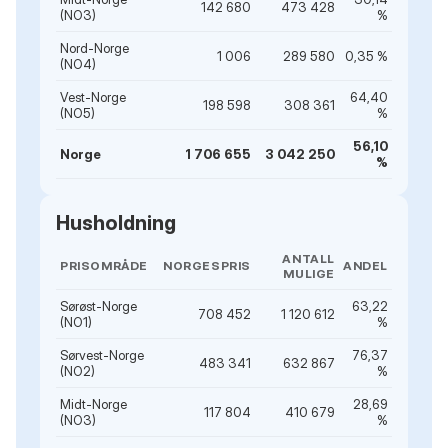
142 680
473 428
(NO3)
%
Nord-Norge
1 006
289 580
0,35 %
(NO4)
Vest-Norge
64,40
198 598
308 361
(NO5)
%
56,10
Norge
1 706 655
3 042 250
%
Husholdning
ANTALL
PRISOMRÅDE
NORGESPRIS
ANDEL
MULIGE
Sørøst-Norge
63,22
708 452
1 120 612
(NO1)
%
Sørvest-Norge
76,37
483 341
632 867
(NO2)
%
Midt-Norge
28,69
117 804
410 679
(NO3)
%