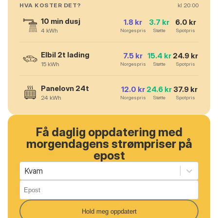
HVA KOSTER DET?
kl
20
:00
10 min dusj
1.8
kr
3.7
kr
6.0
kr
4
kWh
Norgespris
Støtte
Spotpris
Elbil 2t lading
7.5
kr
15.4
kr
24.9
kr
15
kWh
Norgespris
Støtte
Spotpris
Panelovn 24t
12.0
kr
24.6
kr
37.9
kr
24
kWh
Norgespris
Støtte
Spotpris
Få daglig oppdatering med
morgendagens strømpriser på
epost
Kvam
Hold meg oppdatert