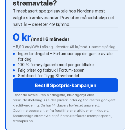
strømavtale?
Timesbasert spotprisavtale hos Nordens mest
valgte strømleverandør. Prøv uten månedsbeløp i et
halvt år – deretter 49 kr/mnd.
0 kr
/mnd i 6 måneder
+ 5,90 øre/kWh i påslag · deretter 49 kr/mnd + samme påslag
Ingen bindingstid – Fortum sier opp din gamle avtale
for deg
100 % fornøydgaranti med penger tilbake
Følg priser og forbruk i Fortum-appen
Sertifisert for Trygg Strømhandel
Bestill Spotpris-kampanjen
Løpende avtale uten bindingstid, bruddgebyr eller
forskuddsbetaling. Gjelder privatkunder og forutsetter godkjent
kredittvurdering. Du har 14 dagers lovfestet angrerett.
Opprinnelsesgarantier fra fossilfrie energikilder er inkludert.
Sammenlign strømavtaler på Forbrukerrådets strømprisportal,
strompris.no
.