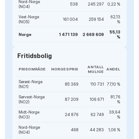
Nord-Norge
538
245 297
0,22 %
(NO4)
Vest-Norge
62,13
161 004
259 154
(NO5)
%
55,13
Norge
1 471 139
2 668 609
%
Fritidsbolig
ANTALL
PRISOMRÅDE
NORGESPRIS
ANDEL
MULIGE
Sørøst-Norge
85 369
110 731
77,10 %
(NO1)
Sørvest-Norge
81,76
87 209
106 671
(NO2)
%
Midt-Norge
39,64
24 876
62 749
(NO3)
%
Nord-Norge
468
44 283
1,06 %
(NO4)