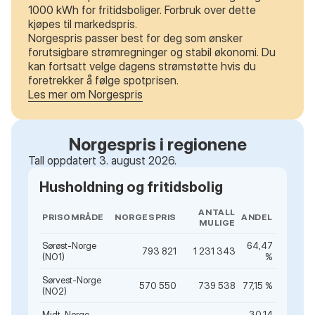
1000 kWh for fritidsboliger. Forbruk over dette
kjøpes til markedspris.
Norgespris passer best for deg som ønsker
forutsigbare strømregninger og stabil økonomi. Du
kan fortsatt velge dagens strømstøtte hvis du
foretrekker å følge spotprisen.
Les mer om Norgespris
Norgespris i regionene
Tall oppdatert 3. august 2026.
Husholdning og fritidsbolig
ANTALL
PRISOMRÅDE
NORGESPRIS
ANDEL
MULIGE
Sørøst-Norge
64,47
793 821
1 231 343
(NO1)
%
Sørvest-Norge
570 550
739 538
77,15 %
(NO2)
Midt-Norge
30,14