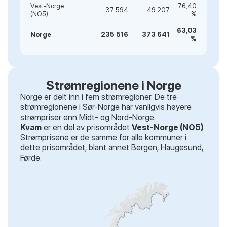
Vest-Norge
76,40
37 594
49 207
(NO5)
%
63,03
Norge
235 516
373 641
%
Strømregionene i Norge
Norge er delt inn i fem strømregioner. De tre
strømregionene i Sør-Norge har vanligvis høyere
strømpriser enn Midt- og Nord-Norge.
Kvam
er en del av prisområdet
Vest-Norge (NO5)
.
Strømprisene er de samme for alle kommuner i
dette prisområdet
, blant annet
Bergen, Haugesund,
Førde
.