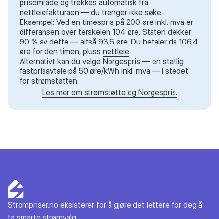
prisområde og trekkes automatisk fra
nettleiefakturaen — du trenger ikke søke.
Eksempel: Ved en timespris på 200 øre inkl. mva er
differansen over terskelen 104 øre. Staten dekker
90 % av dette — altså 93,6 øre. Du betaler da 106,4
øre for den timen, pluss
nettleie
.
Alternativt kan du velge
Norgespris
— en statlig
fastprisavtale på 50 øre/kWh inkl. mva — i stedet
for strømstøtten.
Les mer om strømstøtte og Norgespris.
Strompriser.no
eksisterer for å gjøre det lettere for deg å
ta smarte strømvalg.