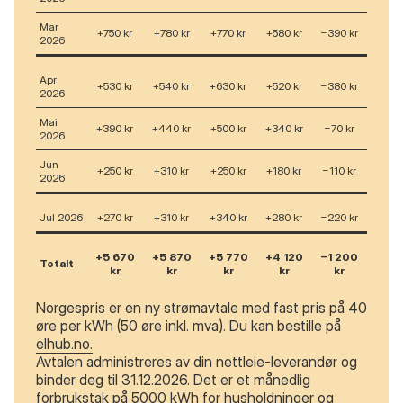
Mar
+750 kr
+780 kr
+770 kr
+580 kr
−390 kr
2026
Apr
+530 kr
+540 kr
+630 kr
+520 kr
−380 kr
2026
Mai
+390 kr
+440 kr
+500 kr
+340 kr
−70 kr
2026
Jun
+250 kr
+310 kr
+250 kr
+180 kr
−110 kr
2026
Jul 2026
+270 kr
+310 kr
+340 kr
+280 kr
−220 kr
+5 670
+5 870
+5 770
+4 120
−1 200
Totalt
kr
kr
kr
kr
kr
Norgespris er en ny strømavtale med fast pris på 40
øre per kWh (50 øre inkl. mva). Du kan bestille på
elhub.no.
Avtalen administreres av din nettleie-leverandør og
binder deg til 31.12.2026. Det er et månedlig
forbrukstak på 5000 kWh for husholdninger og