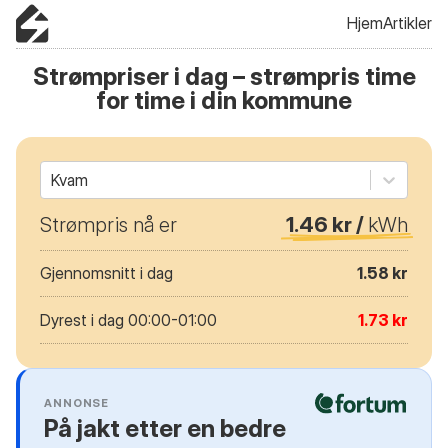
Hjem
Artikler
Strømpriser i dag – strømpris time
for time i din kommune
Kvam
Strømpris nå er
1.46 kr /
kWh
Gjennomsnitt i dag
1.58 kr
Dyrest i dag 00:00-01:00
1.73 kr
ANNONSE
På jakt etter en bedre