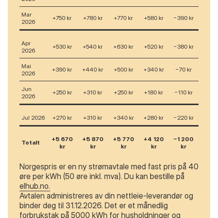
Mar
+750 kr
+780 kr
+770 kr
+580 kr
−390 kr
2026
Apr
+530 kr
+540 kr
+630 kr
+520 kr
−380 kr
2026
Mai
+390 kr
+440 kr
+500 kr
+340 kr
−70 kr
2026
Jun
+250 kr
+310 kr
+250 kr
+180 kr
−110 kr
2026
Jul 2026
+270 kr
+310 kr
+340 kr
+280 kr
−220 kr
+5 670
+5 870
+5 770
+4 120
−1 200
Totalt
kr
kr
kr
kr
kr
Norgespris er en ny strømavtale med fast pris på 40
øre per kWh (50 øre inkl. mva). Du kan bestille på
elhub.no.
Avtalen administreres av din nettleie-leverandør og
binder deg til 31.12.2026. Det er et månedlig
forbrukstak på 5000 kWh for husholdninger og