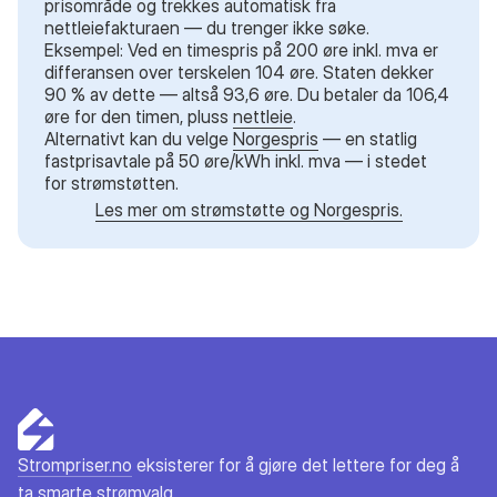
prisområde og trekkes automatisk fra
nettleiefakturaen — du trenger ikke søke.
Eksempel: Ved en timespris på 200 øre inkl. mva er
differansen over terskelen 104 øre. Staten dekker
90 % av dette — altså 93,6 øre. Du betaler da 106,4
øre for den timen, pluss
nettleie
.
Alternativt kan du velge
Norgespris
— en statlig
fastprisavtale på 50 øre/kWh inkl. mva — i stedet
for strømstøtten.
Les mer om strømstøtte og Norgespris.
Strompriser.no
eksisterer for å gjøre det lettere for deg å
ta smarte strømvalg.