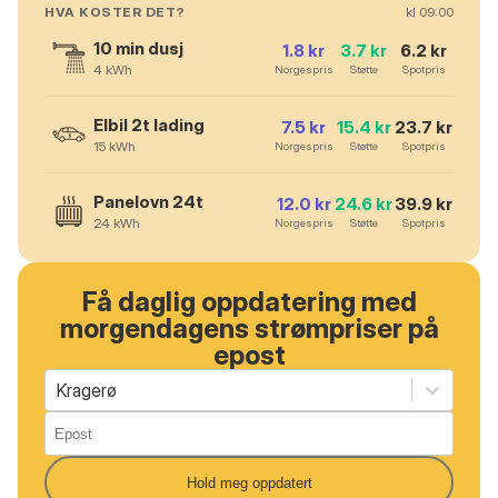
HVA KOSTER DET?
kl
09
:00
10 min dusj
1.8
kr
3.7
kr
6.2
kr
4
kWh
Norgespris
Støtte
Spotpris
Elbil 2t lading
7.5
kr
15.4
kr
23.7
kr
15
kWh
Norgespris
Støtte
Spotpris
Panelovn 24t
12.0
kr
24.6
kr
39.9
kr
24
kWh
Norgespris
Støtte
Spotpris
Få daglig oppdatering med
morgendagens strømpriser på
epost
Kragerø
Hold meg oppdatert