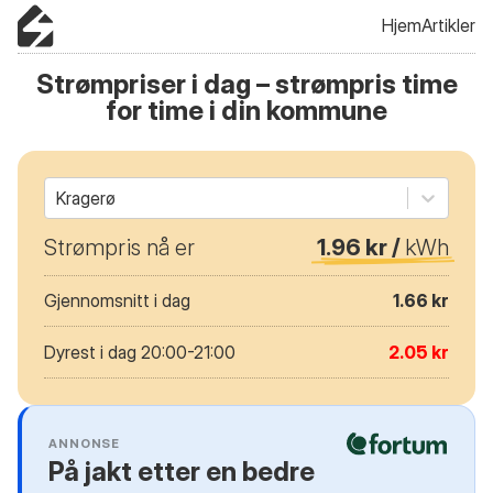
Hjem
Artikler
Strømpriser i dag – strømpris time
for time i din kommune
Kragerø
Strømpris nå er
1.96 kr /
kWh
Gjennomsnitt i dag
1.66 kr
Dyrest i dag 20:00-21:00
2.05 kr
ANNONSE
På jakt etter en bedre