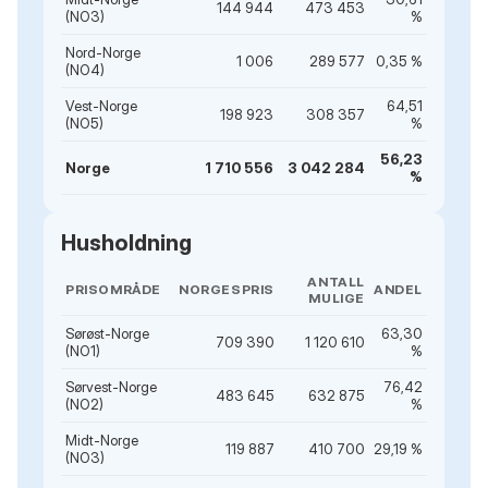
144 944
473 453
(NO3)
%
Nord-Norge
1 006
289 577
0,35 %
(NO4)
Vest-Norge
64,51
198 923
308 357
(NO5)
%
56,23
Norge
1 710 556
3 042 284
%
Husholdning
ANTALL
PRISOMRÅDE
NORGESPRIS
ANDEL
MULIGE
Sørøst-Norge
63,30
709 390
1 120 610
(NO1)
%
Sørvest-Norge
76,42
483 645
632 875
(NO2)
%
Midt-Norge
119 887
410 700
29,19 %
(NO3)