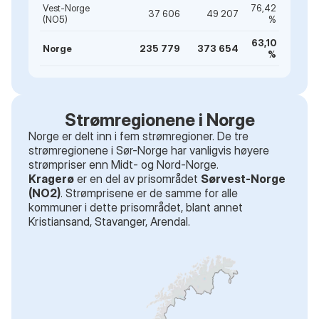
Vest-Norge
76,42
37 606
49 207
(NO5)
%
63,10
Norge
235 779
373 654
%
Strømregionene i Norge
Norge er delt inn i fem strømregioner. De tre
strømregionene i Sør-Norge har vanligvis høyere
strømpriser enn Midt- og Nord-Norge.
Kragerø
er en del av prisområdet
Sørvest-Norge
(NO2)
. Strømprisene er de samme for alle
kommuner i dette prisområdet
, blant annet
Kristiansand, Stavanger, Arendal
.