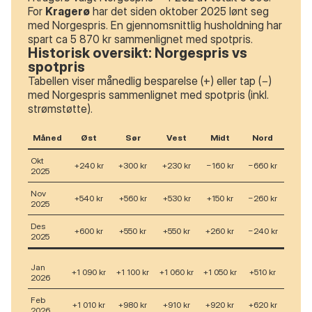
For
Kragerø
har det siden oktober 2025 lønt seg
med Norgespris. En gjennomsnittlig husholdning har
spart ca 5 870 kr sammenlignet med spotpris.
Historisk oversikt: Norgespris vs
spotpris
Tabellen viser månedlig besparelse (+) eller tap (−)
med Norgespris sammenlignet med spotpris (inkl.
strømstøtte).
Måned
Øst
Sør
Vest
Midt
Nord
Okt
+240 kr
+300 kr
+230 kr
−160 kr
−660 kr
2025
Nov
+540 kr
+560 kr
+530 kr
+150 kr
−260 kr
2025
Des
+600 kr
+550 kr
+550 kr
+260 kr
−240 kr
2025
Jan
+1 090 kr
+1 100 kr
+1 060 kr
+1 050 kr
+510 kr
2026
Feb
+1 010 kr
+980 kr
+910 kr
+920 kr
+620 kr
2026