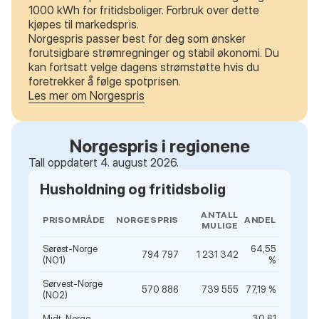
1000 kWh for fritidsboliger. Forbruk over dette
kjøpes til markedspris.
Norgespris passer best for deg som ønsker
forutsigbare strømregninger og stabil økonomi. Du
kan fortsatt velge dagens strømstøtte hvis du
foretrekker å følge spotprisen.
Les mer om Norgespris
Norgespris i regionene
Tall oppdatert 4. august 2026.
Husholdning og fritidsbolig
ANTALL
PRISOMRÅDE
NORGESPRIS
ANDEL
MULIGE
Sørøst-Norge
64,55
794 797
1 231 342
(NO1)
%
Sørvest-Norge
570 886
739 555
77,19 %
(NO2)
Midt-Norge
30,61