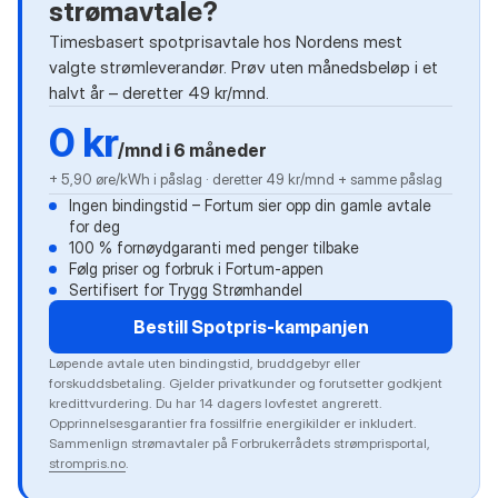
strømavtale?
Timesbasert spotprisavtale hos Nordens mest
valgte strømleverandør. Prøv uten månedsbeløp i et
halvt år – deretter 49 kr/mnd.
0 kr
/mnd i 6 måneder
+ 5,90 øre/kWh i påslag · deretter 49 kr/mnd + samme påslag
Ingen bindingstid – Fortum sier opp din gamle avtale
for deg
100 % fornøydgaranti med penger tilbake
Følg priser og forbruk i Fortum-appen
Sertifisert for Trygg Strømhandel
Bestill Spotpris-kampanjen
Løpende avtale uten bindingstid, bruddgebyr eller
forskuddsbetaling. Gjelder privatkunder og forutsetter godkjent
kredittvurdering. Du har 14 dagers lovfestet angrerett.
Opprinnelsesgarantier fra fossilfrie energikilder er inkludert.
Sammenlign strømavtaler på Forbrukerrådets strømprisportal,
strompris.no
.