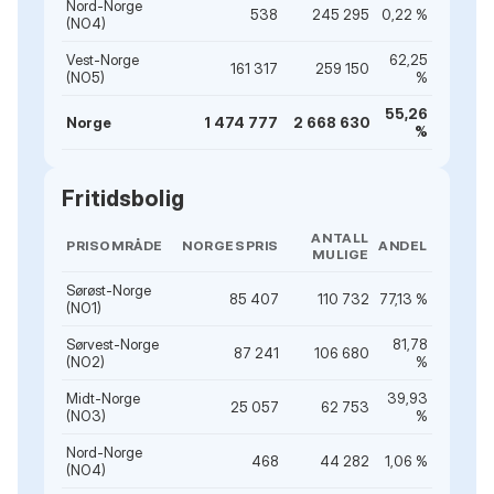
Nord-Norge
538
245 295
0,22 %
(NO4)
Vest-Norge
62,25
161 317
259 150
(NO5)
%
55,26
Norge
1 474 777
2 668 630
%
Fritidsbolig
ANTALL
PRISOMRÅDE
NORGESPRIS
ANDEL
MULIGE
Sørøst-Norge
85 407
110 732
77,13 %
(NO1)
Sørvest-Norge
81,78
87 241
106 680
(NO2)
%
Midt-Norge
39,93
25 057
62 753
(NO3)
%
Nord-Norge
468
44 282
1,06 %
(NO4)