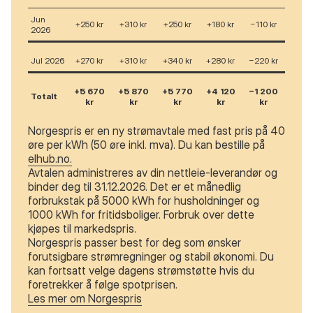
Jun
+250 kr
+310 kr
+250 kr
+180 kr
−110 kr
2026
Jul 2026
+270 kr
+310 kr
+340 kr
+280 kr
−220 kr
+5 670
+5 870
+5 770
+4 120
−1 200
Totalt
kr
kr
kr
kr
kr
Norgespris er en ny strømavtale med fast pris på 40
øre per kWh (50 øre inkl. mva). Du kan bestille på
elhub.no.
Avtalen administreres av din nettleie-leverandør og
binder deg til 31.12.2026. Det er et månedlig
forbrukstak på 5000 kWh for husholdninger og
1000 kWh for fritidsboliger. Forbruk over dette
kjøpes til markedspris.
Norgespris passer best for deg som ønsker
forutsigbare strømregninger og stabil økonomi. Du
kan fortsatt velge dagens strømstøtte hvis du
foretrekker å følge spotprisen.
Les mer om Norgespris