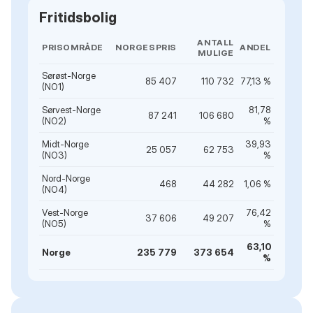
Fritidsbolig
ANTALL
PRISOMRÅDE
NORGESPRIS
ANDEL
MULIGE
Sørøst-Norge
85 407
110 732
77,13 %
(NO1)
Sørvest-Norge
81,78
87 241
106 680
(NO2)
%
Midt-Norge
39,93
25 057
62 753
(NO3)
%
Nord-Norge
468
44 282
1,06 %
(NO4)
Vest-Norge
76,42
37 606
49 207
(NO5)
%
63,10
Norge
235 779
373 654
%