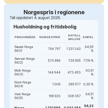
Norgespris i regionene
Tall oppdatert 4. august 2026.
Husholdning og fritidsbolig
ANTALL
PRISOMRÅDE
NORGESPRIS
ANDEL
MULIGE
Sørøst-Norge
64,55
794 797
1 231 342
(NO1)
%
Sørvest-Norge
570 886
739 555
77,19 %
(NO2)
Midt-Norge
30,61
144 944
473 453
(NO3)
%
Nord-Norge
1 006
289 577
0,35 %
(NO4)
Vest-Norge
64,51
198 923
308 357
(NO5)
%
56,23
Norge
1 710 556
3 042 284