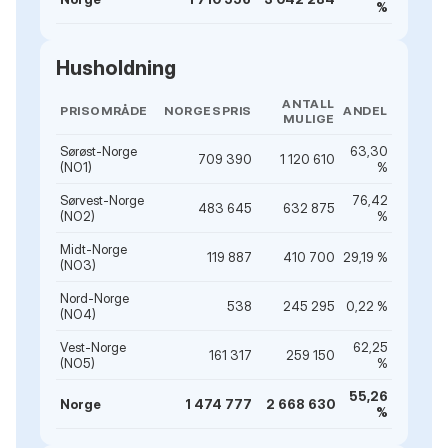
%
Husholdning
ANTALL
PRISOMRÅDE
NORGESPRIS
ANDEL
MULIGE
Sørøst-Norge
63,30
709 390
1 120 610
(NO1)
%
Sørvest-Norge
76,42
483 645
632 875
(NO2)
%
Midt-Norge
119 887
410 700
29,19 %
(NO3)
Nord-Norge
538
245 295
0,22 %
(NO4)
Vest-Norge
62,25
161 317
259 150
(NO5)
%
55,26
Norge
1 474 777
2 668 630
%