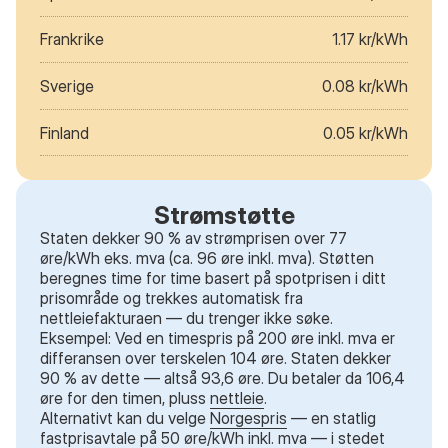
Frankrike
1.17 kr/kWh
Sverige
0.08 kr/kWh
Finland
0.05 kr/kWh
Strømstøtte
Staten dekker 90 % av strømprisen over 77
øre/kWh eks. mva (ca. 96 øre inkl. mva). Støtten
beregnes time for time basert på spotprisen i ditt
prisområde og trekkes automatisk fra
nettleiefakturaen — du trenger ikke søke.
Eksempel: Ved en timespris på 200 øre inkl. mva er
differansen over terskelen 104 øre. Staten dekker
90 % av dette — altså 93,6 øre. Du betaler da 106,4
øre for den timen, pluss
nettleie
.
Alternativt kan du velge
Norgespris
— en statlig
fastprisavtale på 50 øre/kWh inkl. mva — i stedet