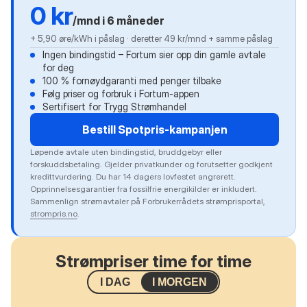
0 kr
/mnd i 6 måneder
+ 5,90 øre/kWh i påslag · deretter 49 kr/mnd + samme påslag
Ingen bindingstid – Fortum sier opp din gamle avtale
for deg
100 % fornøydgaranti med penger tilbake
Følg priser og forbruk i Fortum-appen
Sertifisert for Trygg Strømhandel
Bestill Spotpris-kampanjen
Løpende avtale uten bindingstid, bruddgebyr eller
forskuddsbetaling. Gjelder privatkunder og forutsetter godkjent
kredittvurdering. Du har 14 dagers lovfestet angrerett.
Opprinnelsesgarantier fra fossilfrie energikilder er inkludert.
Sammenlign strømavtaler på Forbrukerrådets strømprisportal,
strompris.no
.
Strømpriser time for time
I DAG
I MORGEN