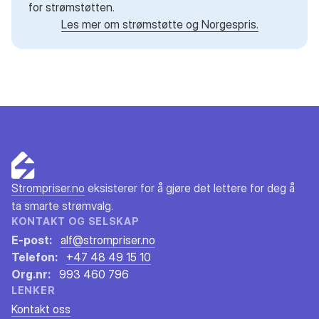
for strømstøtten.
Les mer om strømstøtte og Norgespris.
Strompriser.no
eksisterer for å gjøre det lettere for deg å
ta smarte strømvalg.
KONTAKT OG SELSKAP
E-post:
alf@strompriser.no
Telefon:
+47 48 49 15 10
Org.nr:
993 460 796
LENKER
Kontakt oss