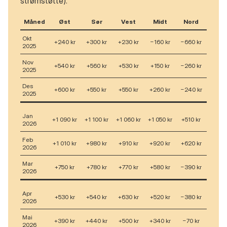
strømstøtte).
Måned
Øst
Sør
Vest
Midt
Nord
Okt
+240 kr
+300 kr
+230 kr
−160 kr
−660 kr
2025
Nov
+540 kr
+560 kr
+530 kr
+150 kr
−260 kr
2025
Des
+600 kr
+550 kr
+550 kr
+260 kr
−240 kr
2025
Jan
+1 090 kr
+1 100 kr
+1 060 kr
+1 050 kr
+510 kr
2026
Feb
+1 010 kr
+980 kr
+910 kr
+920 kr
+620 kr
2026
Mar
+750 kr
+780 kr
+770 kr
+580 kr
−390 kr
2026
Apr
+530 kr
+540 kr
+630 kr
+520 kr
−380 kr
2026
Mai
+390 kr
+440 kr
+500 kr
+340 kr
−70 kr
2026