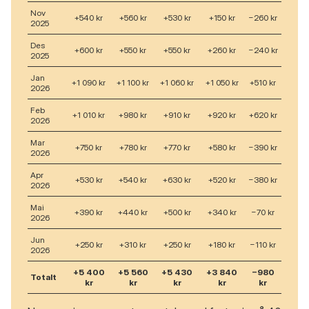
Nov
+540 kr
+560 kr
+530 kr
+150 kr
−260 kr
2025
Des
+600 kr
+550 kr
+550 kr
+260 kr
−240 kr
2025
Jan
+1 090 kr
+1 100 kr
+1 060 kr
+1 050 kr
+510 kr
2026
Feb
+1 010 kr
+980 kr
+910 kr
+920 kr
+620 kr
2026
Mar
+750 kr
+780 kr
+770 kr
+580 kr
−390 kr
2026
Apr
+530 kr
+540 kr
+630 kr
+520 kr
−380 kr
2026
Mai
+390 kr
+440 kr
+500 kr
+340 kr
−70 kr
2026
Jun
+250 kr
+310 kr
+250 kr
+180 kr
−110 kr
2026
+5 400
+5 560
+5 430
+3 840
−980
Totalt
kr
kr
kr
kr
kr