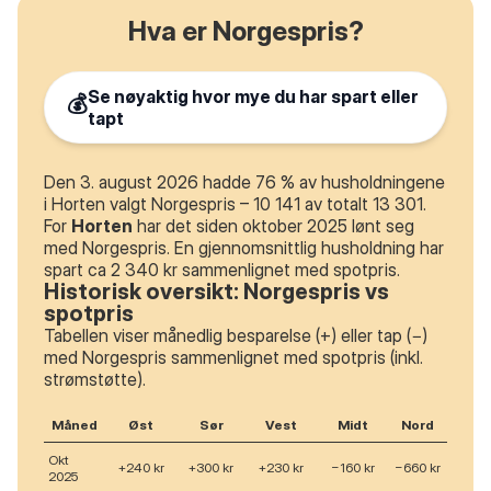
Hva er Norgespris?
Se nøyaktig hvor mye du har spart eller
💰
tapt
Den 3. august 2026 hadde 76 % av husholdningene
i Horten valgt Norgespris – 10 141 av totalt 13 301.
For
Horten
har det siden oktober 2025 lønt seg
med Norgespris. En gjennomsnittlig husholdning har
spart ca 2 340 kr sammenlignet med spotpris.
Historisk oversikt: Norgespris vs
spotpris
Tabellen viser månedlig besparelse (+) eller tap (−)
med Norgespris sammenlignet med spotpris (inkl.
strømstøtte).
Måned
Øst
Sør
Vest
Midt
Nord
Okt
+240 kr
+300 kr
+230 kr
−160 kr
−660 kr
2025