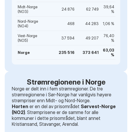
Midt-Norge
39,64
24 876
62 749
(NO3)
%
Nord-Norge
468
44 283
1,06 %
(NO4)
Vest-Norge
76,40
37 594
49 207
(NO5)
%
63,03
Norge
235 516
373 641
%
Strømregionene i Norge
Norge er delt inn i fem strømregioner. De tre
strømregionene i Sør-Norge har vanligvis høyere
strømpriser enn Midt- og Nord-Norge.
Horten
er en del av prisområdet
Sørvest-Norge
(NO2)
. Strømprisene er de samme for alle
kommuner i dette prisområdet
, blant annet
Kristiansand, Stavanger, Arendal
.