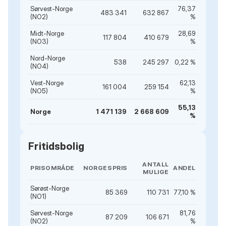
Sørvest-Norge
76,37
483 341
632 867
(NO2)
%
Midt-Norge
28,69
117 804
410 679
(NO3)
%
Nord-Norge
538
245 297
0,22 %
(NO4)
Vest-Norge
62,13
161 004
259 154
(NO5)
%
55,13
Norge
1 471 139
2 668 609
%
Fritidsbolig
ANTALL
PRISOMRÅDE
NORGESPRIS
ANDEL
MULIGE
Sørøst-Norge
85 369
110 731
77,10 %
(NO1)
Sørvest-Norge
81,76
87 209
106 671
(NO2)
%