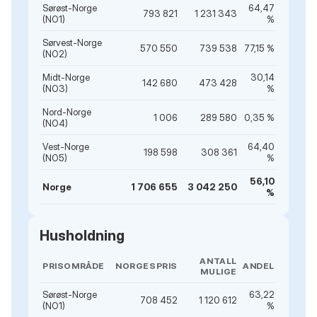
Sørøst-Norge
64,47
793 821
1 231 343
(NO1)
%
Sørvest-Norge
570 550
739 538
77,15 %
(NO2)
Midt-Norge
30,14
142 680
473 428
(NO3)
%
Nord-Norge
1 006
289 580
0,35 %
(NO4)
Vest-Norge
64,40
198 598
308 361
(NO5)
%
56,10
Norge
1 706 655
3 042 250
%
Husholdning
ANTALL
PRISOMRÅDE
NORGESPRIS
ANDEL
MULIGE
Sørøst-Norge
63,22
708 452
1 120 612
(NO1)
%