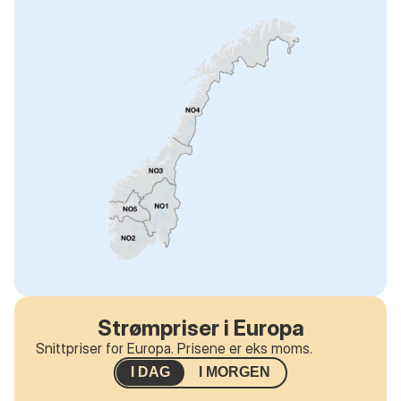
Strømpriser i Europa
Snittpriser for Europa. Prisene er eks moms.
I DAG
I MORGEN