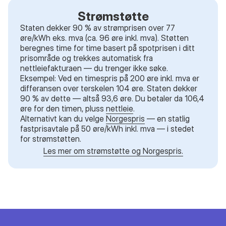
Strømstøtte
Staten dekker 90 % av strømprisen over 77
øre/kWh eks. mva (ca. 96 øre inkl. mva). Støtten
beregnes time for time basert på spotprisen i ditt
prisområde og trekkes automatisk fra
nettleiefakturaen — du trenger ikke søke.
Eksempel: Ved en timespris på 200 øre inkl. mva er
differansen over terskelen 104 øre. Staten dekker
90 % av dette — altså 93,6 øre. Du betaler da 106,4
øre for den timen, pluss
nettleie
.
Alternativt kan du velge
Norgespris
— en statlig
fastprisavtale på 50 øre/kWh inkl. mva — i stedet
for strømstøtten.
Les mer om strømstøtte og Norgespris.