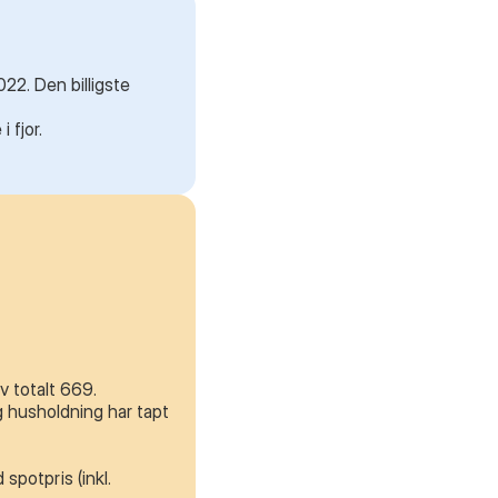
22. Den billigste
 fjor.
v totalt 669.
g husholdning har tapt
spotpris (inkl.