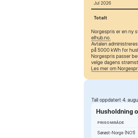
Jul 2026
Totalt
Norgespris er en ny s
elhub.no.
Avtalen administreres 
på 5000 kWh for husho
Norgespris passer bes
velge dagens strømstø
Les mer om Norgespr
Tall oppdatert 4. aug
Husholdning og
PRISOMRÅDE
Sørøst-Norge (NO1)