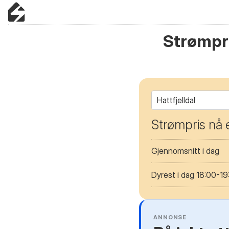
Strømpri
Hattfjelldal
Strømpris nå 
Gjennomsnitt i dag
Dyrest i dag 18:00-19
ANNONSE