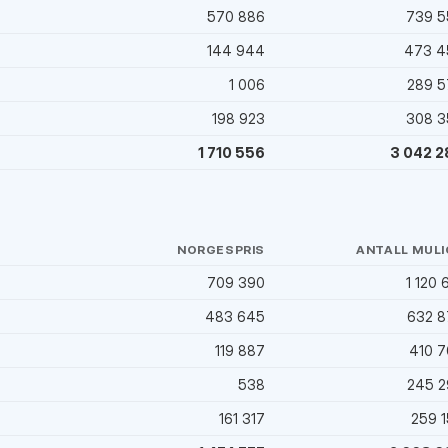
)
570 886
739 5
144 944
473 4
1 006
289 5
198 923
308 3
1 710 556
3 042 2
NORGESPRIS
ANTALL MULI
709 390
1 120 
)
483 645
632 8
119 887
410 
538
245 2
161 317
259 