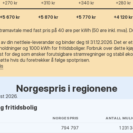
+270 kr
+310 kr
+340 kr
+280 kr
+5 670 kr
+5 870 kr
+5 770 kr
+4 120 kr
trømavtale med fast pris på 40 øre per kWh (50 øre inkl. mva). Du
av din nettleie-leverandør og binder deg til 31.12.2026. Det er e
ldninger og 1000 kWh for fritidsboliger. Forbruk over dette kjøp
t for deg som ønsker forutsigbare strømregninger og stabil øko
tte hvis du foretrekker å følge spotprisen.
is
Norgespris i regionene
ust 2026.
 fritidsbolig
NORGESPRIS
ANTALL MULI
794 797
1 231 