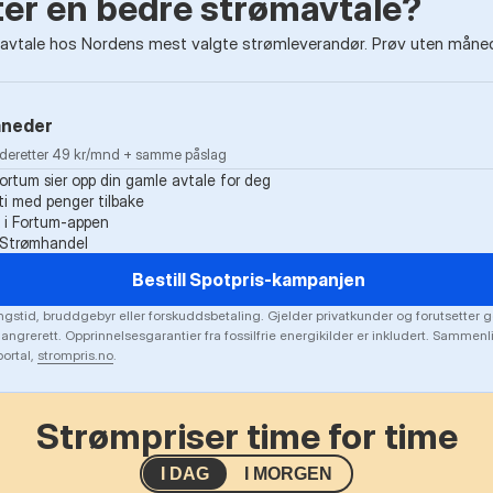
tter en bedre strømavtale?
vtale hos Nordens mest valgte strømleverandør. Prøv uten måneds
åneder
· deretter 49 kr/mnd + samme påslag
Fortum sier opp din gamle avtale for deg
i med penger tilbake
k i Fortum-appen
g Strømhandel
Bestill Spotpris-kampanjen
gstid, bruddgebyr eller forskuddsbetaling. Gjelder privatkunder og forutsetter g
 angrerett. Opprinnelsesgarantier fra fossilfrie energikilder er inkludert. Sammen
ortal,
strompris.no
.
Strømpriser time for time
I DAG
I MORGEN