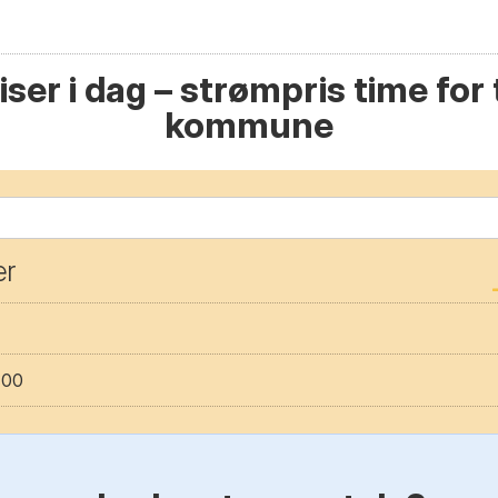
ser i dag – strømpris time for t
kommune
er
:00