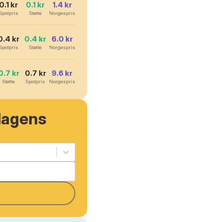
0.1
kr
0.1
kr
1.4
kr
Spotpris
Støtte
Norgespris
0.4
kr
0.4
kr
6.0
kr
Spotpris
Støtte
Norgespris
0.7
kr
0.7
kr
9.6
kr
Støtte
Spotpris
Norgespris
dagens