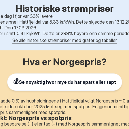
Historiske strømpriser
dag i fjor var 33% lavere.
nsinne i Hattfjelldal var 5.33 kr/kWh. Dette skjedde den 13.12.20
h. Den 17.03.2026.
r er i snitt 0.41 kr/kWh. Dette er 299% høyere enn samme periode i
Se alle historiske strømpriser med grafer og tabeller
Hva er Norgespris?
💰
Se nøyaktig hvor mye du har spart eller tapt
dde 0 % av husholdningene i Hattfjelldal valgt Norgespris – 0 a
et siden oktober 2025 lønt seg med spotpris. En gjennomsnittli
spris sammenlignet med spotpris.
ikt: Norgespris vs spotpris
ig besparelse (+) eller tap (−) med Norgespris sammenlignet med 