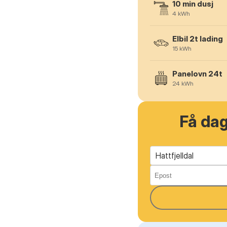
10 min dusj
4
kWh
Elbil 2t lading
15
kWh
Panelovn 24t
24
kWh
Få da
Hattfjelldal