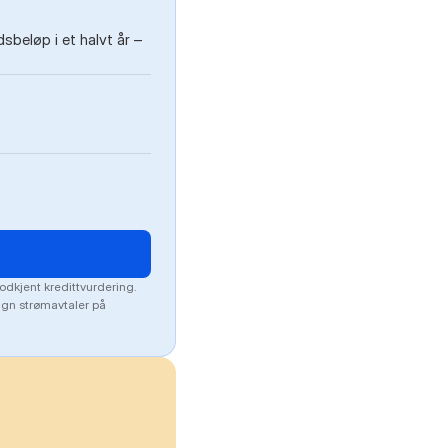
beløp i et halvt år –
odkjent kredittvurdering.
lign strømavtaler på