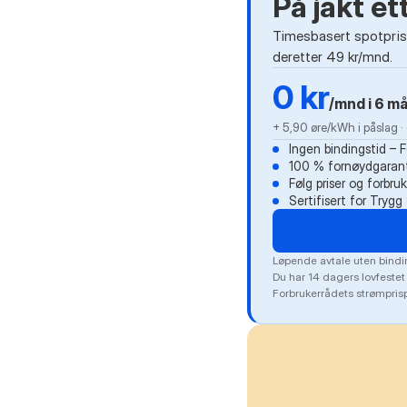
På jakt e
Timesbasert spotprisa
deretter 49 kr/mnd.
0 kr
/mnd i 6 m
+ 5,90 øre/kWh i påslag 
Ingen bindingstid – 
100 % fornøydgarant
Følg priser og forbru
Sertifisert for Tryg
Løpende avtale uten bindin
Du har 14 dagers lovfestet
Forbrukerrådets strømprisp