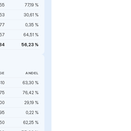
55
77,19 %
53
30,61 %
77
0,35 %
57
64,51 %
84
56,23 %
GE
ANDEL
610
63,30 %
75
76,42 %
700
29,19 %
95
0,22 %
150
62,25 %