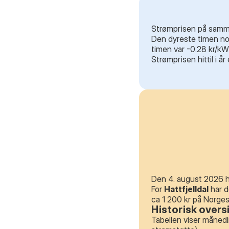
Strømprisen på samme 
Den dyreste timen noe
timen var -0.28 kr/kW
Strømprisen hittil i å
Den 4. august 2026 ha
For
Hattfjelldal
har d
ca 1 200 kr på Norge
Historisk overs
Tabellen viser månedl