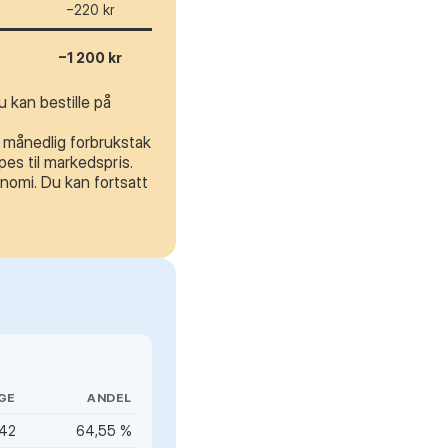
−220 kr
−1 200 kr
 kan bestille på
t månedlig forbrukstak
es til markedspris.
nomi. Du kan fortsatt
GE
ANDEL
342
64,55 %