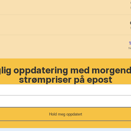
N
glig oppdatering med morgen
strømpriser på epost
Hold meg oppdatert