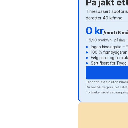
På jakt e
Timesbasert spotprisa
deretter 49 kr/mnd.
0 kr
/mnd i 6 m
+ 5,90 øre/kWh i påslag 
Ingen bindingstid – 
100 % fornøydgarant
Følg priser og forbru
Sertifisert for Tryg
Løpende avtale uten bindin
Du har 14 dagers lovfestet
Forbrukerrådets strømprisp