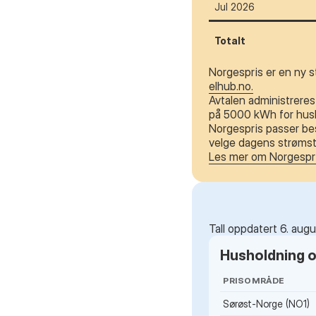
Jul 2026
Totalt
Norgespris er en ny s
elhub.no.
Avtalen administreres 
på 5000 kWh for husho
Norgespris passer bes
velge dagens strømstø
Les mer om Norgespr
Tall oppdatert 6. aug
Husholdning og
PRISOMRÅDE
Sørøst-Norge (NO1)