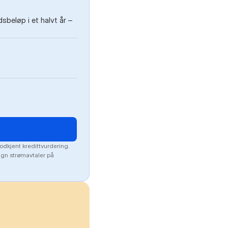
beløp i et halvt år –
odkjent kredittvurdering.
lign strømavtaler på