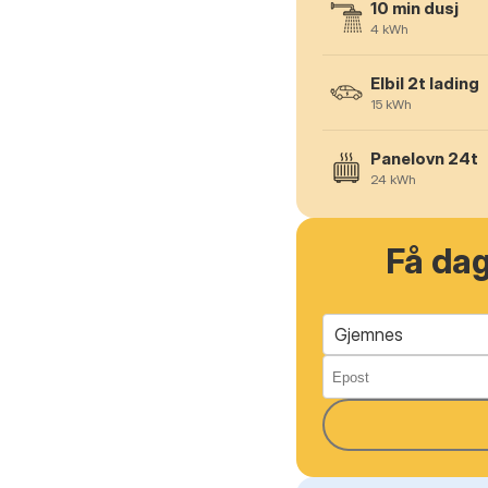
10 min dusj
4
kWh
Elbil 2t lading
15
kWh
Panelovn 24t
24
kWh
Få da
Gjemnes