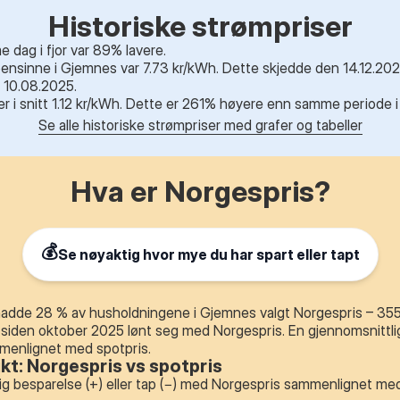
Historiske strømpriser
dag i fjor var 89% lavere.
nsinne i Gjemnes var 7.73 kr/kWh. Dette skjedde den 14.12.2022
 10.08.2025.
r er i snitt 1.12 kr/kWh. Dette er 261% høyere enn samme periode i 
Se alle historiske strømpriser med grafer og tabeller
Hva er Norgespris?
💰
Se nøyaktig hvor mye du har spart eller tapt
adde 28 % av husholdningene i Gjemnes valgt Norgespris – 355 a
 siden oktober 2025 lønt seg med Norgespris. En gjennomsnittli
mmenlignet med spotpris.
ikt: Norgespris vs spotpris
ig besparelse (+) eller tap (−) med Norgespris sammenlignet med 