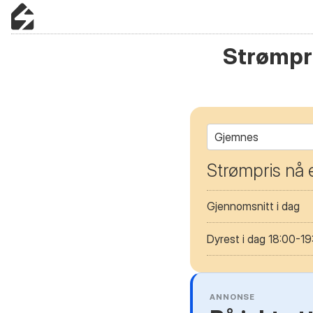
Strømpri
Gjemnes
Strømpris nå 
Gjennomsnitt i dag
Dyrest i dag 18:00-19
ANNONSE