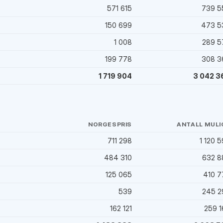
)
571 615
739 5
150 699
473 5
1 008
289 5
199 778
308 3
1 719 904
3 042 3
NORGESPRIS
ANTALL MULI
711 298
1 120 
)
484 310
632 8
125 065
410 7
539
245 2
162 121
259 1