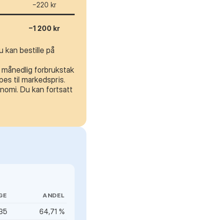
−220 kr
−1 200 kr
 kan bestille på
t månedlig forbrukstak
es til markedspris.
nomi. Du kan fortsatt
GE
ANDEL
335
64,71 %