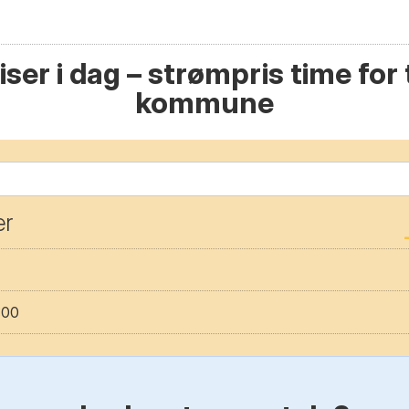
ser i dag – strømpris time for t
kommune
er
:00