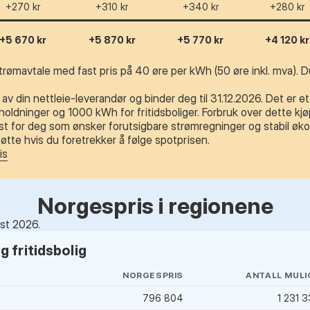
+270 kr
+310 kr
+340 kr
+280 kr
+5 670 kr
+5 870 kr
+5 770 kr
+4 120 kr
trømavtale med fast pris på 40 øre per kWh (50 øre inkl. mva). Du
av din nettleie-leverandør og binder deg til 31.12.2026. Det er e
ldninger og 1000 kWh for fritidsboliger. Forbruk over dette kjøp
t for deg som ønsker forutsigbare strømregninger og stabil øko
tte hvis du foretrekker å følge spotprisen.
is
Norgespris i regionene
ust 2026.
 fritidsbolig
NORGESPRIS
ANTALL MULI
796 804
1 231 