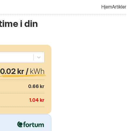
Hjem
Artikler
ime i din
0.02 kr /
kWh
0.66 kr
1.04 kr