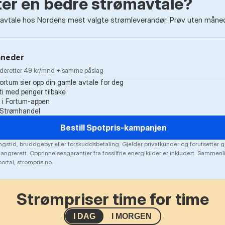
tter en bedre strømavtale?
vtale hos Nordens mest valgte strømleverandør. Prøv uten måneds
åneder
· deretter 49 kr/mnd + samme påslag
Fortum sier opp din gamle avtale for deg
i med penger tilbake
k i Fortum-appen
g Strømhandel
Bestill Spotpris-kampanjen
gstid, bruddgebyr eller forskuddsbetaling. Gjelder privatkunder og forutsetter g
 angrerett. Opprinnelsesgarantier fra fossilfrie energikilder er inkludert. Sammen
ortal,
strompris.no
.
Strømpriser time for time
I DAG
I MORGEN