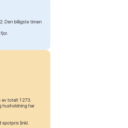
. Den billigste timen
fjor.
v totalt 1 273.
g husholdning har
spotpris (inkl.