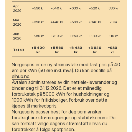
Apr
+530 kr
+540 kr
+630 kr
+520 kr
−380 kr
2026
Mai
+390 kr
+440 kr
+500 kr
+340 kr
−70 kr
2026
Jun
+250 kr
+310 kr
+250 kr
+180 kr
−110 kr
2026
+5 400
+5 560
+5 430
+3 840
−980
Totalt
kr
kr
kr
kr
kr
Norgespris er en ny strømavtale med fast pris på 40
øre per kWh (50 øre inkl. mva). Du kan bestille på
elhub.no.
Avtalen administreres av din nettleie-leverandør og
binder deg til 31.12.2026. Det er et månedlig
forbrukstak på 5000 kWh for husholdninger og
1000 kWh for fritidsboliger. Forbruk over dette
kjøpes til markedspris.
Norgespris passer best for deg som ønsker
forutsigbare strømregninger og stabil økonomi. Du
kan fortsatt velge dagens strømstøtte hvis du
foretrekker å følge spotprisen.