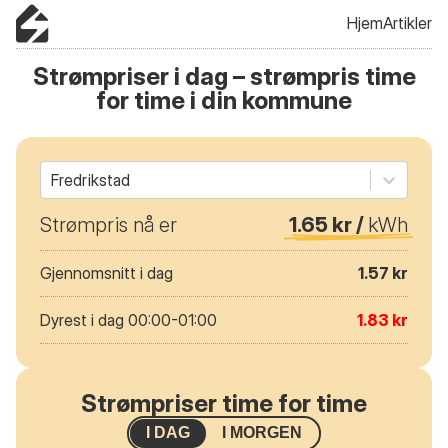
Hjem
Artikler
Strømpriser i dag – strømpris time
for time i din kommune
Fredrikstad
Strømpris nå er
1.65 kr /
kWh
Gjennomsnitt i dag
1.57 kr
Dyrest i dag 00:00-01:00
1.83 kr
Strømpriser time for time
I DAG
I MORGEN