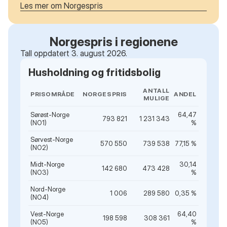
Les mer om Norgespris
Norgespris i regionene
Tall oppdatert 3. august 2026.
Husholdning og fritidsbolig
ANTALL
PRISOMRÅDE
NORGESPRIS
ANDEL
MULIGE
Sørøst-Norge
64,47
793 821
1 231 343
(NO1)
%
Sørvest-Norge
570 550
739 538
77,15 %
(NO2)
Midt-Norge
30,14
142 680
473 428
(NO3)
%
Nord-Norge
1 006
289 580
0,35 %
(NO4)
Vest-Norge
64,40
198 598
308 361
(NO5)
%