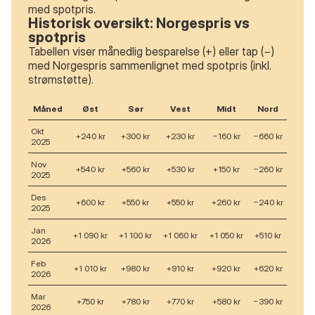
med spotpris.
Historisk oversikt: Norgespris vs
spotpris
Tabellen viser månedlig besparelse (+) eller tap (−)
med Norgespris sammenlignet med spotpris (inkl.
strømstøtte).
Måned
Øst
Sør
Vest
Midt
Nord
Okt
+240 kr
+300 kr
+230 kr
−160 kr
−660 kr
2025
Nov
+540 kr
+560 kr
+530 kr
+150 kr
−260 kr
2025
Des
+600 kr
+550 kr
+550 kr
+260 kr
−240 kr
2025
Jan
+1 090 kr
+1 100 kr
+1 060 kr
+1 050 kr
+510 kr
2026
Feb
+1 010 kr
+980 kr
+910 kr
+920 kr
+620 kr
2026
Mar
+750 kr
+780 kr
+770 kr
+580 kr
−390 kr
2026