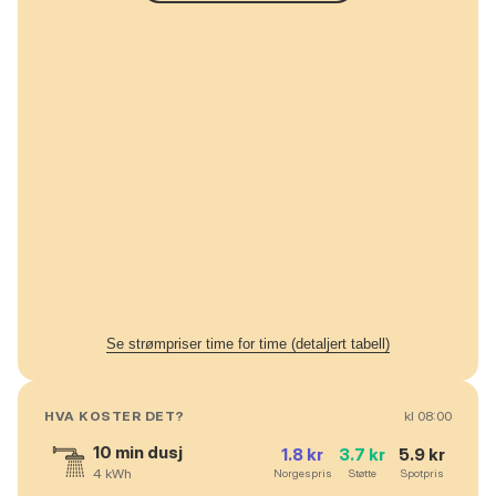
Se strømpriser time for time (detaljert tabell)
HVA KOSTER DET?
kl
08
:00
10 min dusj
1.8
kr
3.7
kr
5.9
kr
4
kWh
Norgespris
Støtte
Spotpris