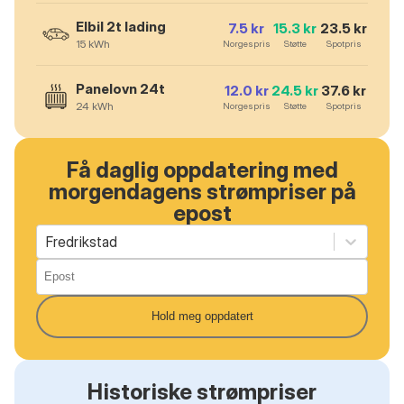
Elbil 2t lading
7.5
kr
15.3
kr
23.5
kr
15
kWh
Norgespris
Støtte
Spotpris
Panelovn 24t
12.0
kr
24.5
kr
37.6
kr
24
kWh
Norgespris
Støtte
Spotpris
Få daglig oppdatering med
morgendagens strømpriser på
epost
Fredrikstad
Hold meg oppdatert
Historiske strømpriser