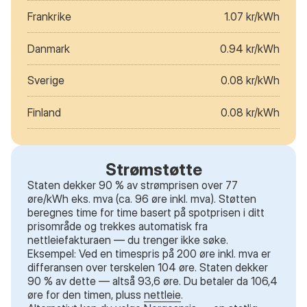
Frankrike
1.07 kr/kWh
Danmark
0.94 kr/kWh
Sverige
0.08 kr/kWh
Finland
0.08 kr/kWh
Strømstøtte
Staten dekker 90 % av strømprisen over 77
øre/kWh eks. mva (ca. 96 øre inkl. mva). Støtten
beregnes time for time basert på spotprisen i ditt
prisområde og trekkes automatisk fra
nettleiefakturaen — du trenger ikke søke.
Eksempel: Ved en timespris på 200 øre inkl. mva er
differansen over terskelen 104 øre. Staten dekker
90 % av dette — altså 93,6 øre. Du betaler da 106,4
øre for den timen, pluss
nettleie
.