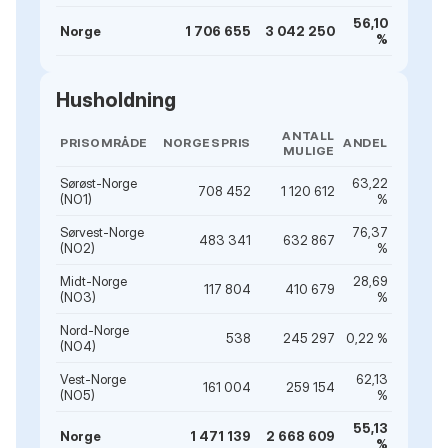
56,10
Norge
1 706 655
3 042 250
%
Husholdning
ANTALL
PRISOMRÅDE
NORGESPRIS
ANDEL
MULIGE
Sørøst-Norge
63,22
708 452
1 120 612
(NO1)
%
Sørvest-Norge
76,37
483 341
632 867
(NO2)
%
Midt-Norge
28,69
117 804
410 679
(NO3)
%
Nord-Norge
538
245 297
0,22 %
(NO4)
Vest-Norge
62,13
161 004
259 154
(NO5)
%
55,13
Norge
1 471 139
2 668 609
%