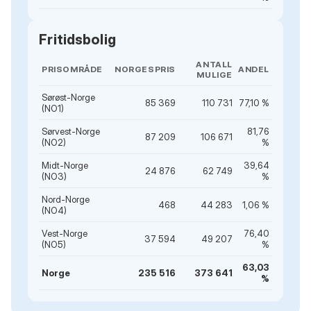
Fritidsbolig
ANTALL
PRISOMRÅDE
NORGESPRIS
ANDEL
MULIGE
Sørøst-Norge
85 369
110 731
77,10 %
(NO1)
Sørvest-Norge
81,76
87 209
106 671
(NO2)
%
Midt-Norge
39,64
24 876
62 749
(NO3)
%
Nord-Norge
468
44 283
1,06 %
(NO4)
Vest-Norge
76,40
37 594
49 207
(NO5)
%
63,03
Norge
235 516
373 641
%