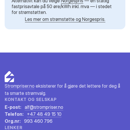
Alternativt kan du velge
Norgespris
— en statlig
fastprisavtale på 50 øre/kWh inkl. mva — i stedet
for strømstøtten.
Les mer om strømstøtte og Norgespris.
Strompriser.no
eksisterer for å gjøre det lettere for deg å
ta smarte strømvalg.
KONTAKT OG SELSKAP
E-post:
alf@strompriser.no
Telefon:
+47 48 49 15 10
Org.nr:
993 460 796
LENKER