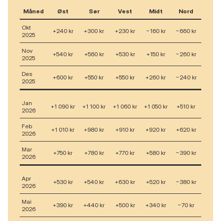
Måned
Øst
Sør
Vest
Midt
Nord
Okt
+240 kr
+300 kr
+230 kr
−160 kr
−660 kr
2025
Nov
+540 kr
+560 kr
+530 kr
+150 kr
−260 kr
2025
Des
+600 kr
+550 kr
+550 kr
+260 kr
−240 kr
2025
Jan
+1 090 kr
+1 100 kr
+1 060 kr
+1 050 kr
+510 kr
2026
Feb
+1 010 kr
+980 kr
+910 kr
+920 kr
+620 kr
2026
Mar
+750 kr
+780 kr
+770 kr
+580 kr
−390 kr
2026
Apr
+530 kr
+540 kr
+630 kr
+520 kr
−380 kr
2026
Mai
+390 kr
+440 kr
+500 kr
+340 kr
−70 kr
2026