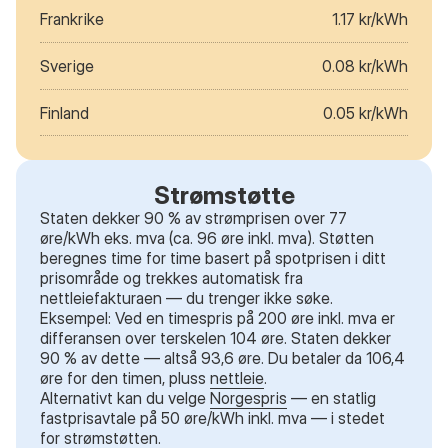
Frankrike
1.17 kr/kWh
Sverige
0.08 kr/kWh
Finland
0.05 kr/kWh
Strømstøtte
Staten dekker 90 % av strømprisen over 77
øre/kWh eks. mva (ca. 96 øre inkl. mva). Støtten
beregnes time for time basert på spotprisen i ditt
prisområde og trekkes automatisk fra
nettleiefakturaen — du trenger ikke søke.
Eksempel: Ved en timespris på 200 øre inkl. mva er
differansen over terskelen 104 øre. Staten dekker
90 % av dette — altså 93,6 øre. Du betaler da 106,4
øre for den timen, pluss
nettleie
.
Alternativt kan du velge
Norgespris
— en statlig
fastprisavtale på 50 øre/kWh inkl. mva — i stedet
for strømstøtten.