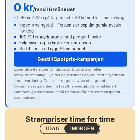
0 kr
/mnd i 6 måneder
+ 5,90 øre/kWh i påslag · deretter 49 kr/mnd + samme påslag
Ingen bindingstid – Fortum sier opp din gamle avtale
for deg
100 % fornøydgaranti med penger tilbake
Følg priser og forbruk i Fortum-appen
Sertifisert for Trygg Strømhandel
Bestill Spotpris-kampanjen
Løpende avtale uten bindingstid, bruddgebyr eller
forskuddsbetaling. Gjelder privatkunder og forutsetter godkjent
kredittvurdering. Du har 14 dagers lovfestet angrerett.
Opprinnelsesgarantier fra fossilfrie energikilder er inkludert.
Sammenlign strømavtaler på Forbrukerrådets strømprisportal,
strompris.no
.
Strømpriser time for time
I DAG
I MORGEN