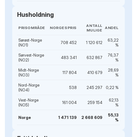
Husholdning
ANTALL
PRISOMRÅDE
NORGESPRIS
ANDEL
MULIGE
Sørøst-Norge
63,22
708 452
1 120 612
(NO1)
%
Sørvest-Norge
76,37
483 341
632 867
(NO2)
%
Midt-Norge
28,69
117 804
410 679
(NO3)
%
Nord-Norge
538
245 297
0,22 %
(NO4)
Vest-Norge
62,13
161 004
259 154
(NO5)
%
55,13
Norge
1 471 139
2 668 609
%