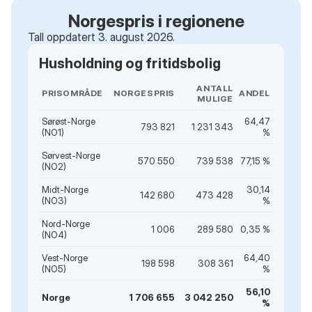
Norgespris i regionene
Tall oppdatert 3. august 2026.
Husholdning og fritidsbolig
ANTALL
PRISOMRÅDE
NORGESPRIS
ANDEL
MULIGE
Sørøst-Norge
64,47
793 821
1 231 343
(NO1)
%
Sørvest-Norge
570 550
739 538
77,15 %
(NO2)
Midt-Norge
30,14
142 680
473 428
(NO3)
%
Nord-Norge
1 006
289 580
0,35 %
(NO4)
Vest-Norge
64,40
198 598
308 361
(NO5)
%
56,10
Norge
1 706 655
3 042 250
%