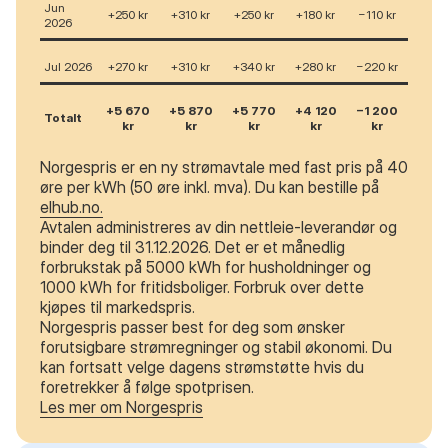
Jun
+250 kr
+310 kr
+250 kr
+180 kr
−110 kr
2026
Jul 2026
+270 kr
+310 kr
+340 kr
+280 kr
−220 kr
+5 670
+5 870
+5 770
+4 120
−1 200
Totalt
kr
kr
kr
kr
kr
Norgespris er en ny strømavtale med fast pris på 40
øre per kWh (50 øre inkl. mva). Du kan bestille på
elhub.no.
Avtalen administreres av din nettleie-leverandør og
binder deg til 31.12.2026. Det er et månedlig
forbrukstak på 5000 kWh for husholdninger og
1000 kWh for fritidsboliger. Forbruk over dette
kjøpes til markedspris.
Norgespris passer best for deg som ønsker
forutsigbare strømregninger og stabil økonomi. Du
kan fortsatt velge dagens strømstøtte hvis du
foretrekker å følge spotprisen.
Les mer om Norgespris