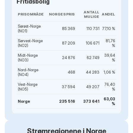
Fritidsbolig
ANTALL
PRISOMRÅDE
NORGESPRIS
ANDEL
MULIGE
Sørøst-Norge
85 369
110 731
77,10 %
(NO1)
Sørvest-Norge
81,76
87 209
106 671
(NO2)
%
Midt-Norge
39,64
24 876
62 749
(NO3)
%
Nord-Norge
468
44 283
1,06 %
(NO4)
Vest-Norge
76,40
37 594
49 207
(NO5)
%
63,03
Norge
235 516
373 641
%
Strømregionene i Norge