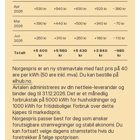
Apr
+530 kr
+540 kr
+630 kr
+520 kr
−380 kr
2026
Mai
+390 kr
+440 kr
+500 kr
+340 kr
−70 kr
2026
Jun
+250 kr
+310 kr
+250 kr
+180 kr
−110 kr
2026
+5 400
+5 560
+5 430
+3 840
−980
Totalt
kr
kr
kr
kr
kr
Norgespris er en ny strømavtale med fast pris på 40
øre per kWh (50 øre inkl. mva). Du kan bestille på
elhub.no.
Avtalen administreres av din nettleie-leverandør og
binder deg til 31.12.2026. Det er et månedlig
forbrukstak på 5000 kWh for husholdninger og
1000 kWh for fritidsboliger. Forbruk over dette
kjøpes til markedspris.
Norgespris passer best for deg som ønsker
forutsigbare strømregninger og stabil økonomi. Du
kan fortsatt velge dagens strømstøtte hvis du
foretrekker å følge spotprisen.