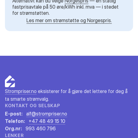
Alternativt kan du velge
Norgespris
— en statlig
fastprisavtale på 50 øre/kWh inkl. mva — i stedet
for strømstøtten.
Les mer om strømstøtte og Norgespris.
Strompriser.no
eksisterer for å gjøre det lettere for deg å
ta smarte strømvalg.
KONTAKT OG SELSKAP
E-post:
alf@strompriser.no
Telefon:
+47 48 49 15 10
Org.nr:
993 460 796
LENKER