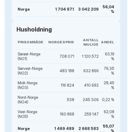
56,04
Norge
1 704 871
3 042 209
%
Husholdning
ANTALL
PRISOMRÅDE
NORGESPRIS
ANDEL
MULIGE
Sørøst-Norge
63,19
708 071
1 120 572
(NO1)
%
Sørvest-Norge
76,35
483 188
632 866
(NO2)
%
Midt-Norge
28,45
116 824
410 692
(NO3)
%
Nord-Norge
538
245 306
0,22 %
(NO4)
Vest-Norge
62,08
160 868
259 147
(NO5)
%
55,07
Norge
1 469 489
2 668 583
%