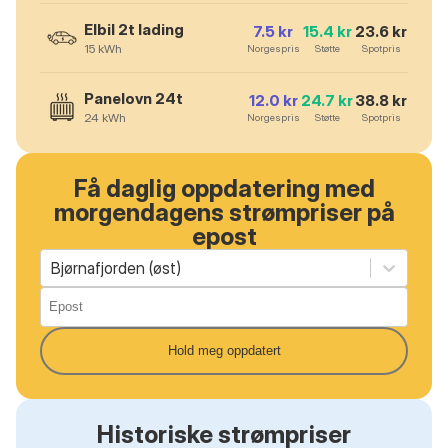
Elbil 2t lading
7.5
kr
15.4
kr
23.6
kr
15
kWh
Norgespris
Støtte
Spotpris
Panelovn 24t
12.0
kr
24.7
kr
38.8
kr
24
kWh
Norgespris
Støtte
Spotpris
Få daglig oppdatering med
morgendagens strømpriser på
epost
Bjørnafjorden (øst)
Hold meg oppdatert
Historiske strømpriser