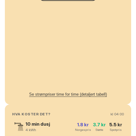
Se strømpriser time for time (detaljert tabell)
HVA KOSTER DET?
kl
04
:00
10 min dusj
1.8
kr
3.7
kr
5.5
kr
4
kWh
Norgespris
Støtte
Spotpris