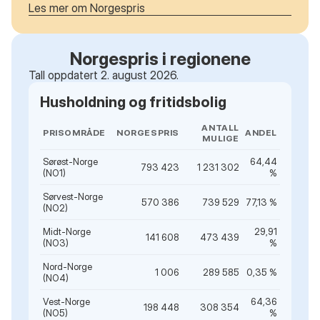
Les mer om Norgespris
Norgespris i regionene
Tall oppdatert 2. august 2026.
Husholdning og fritidsbolig
ANTALL
PRISOMRÅDE
NORGESPRIS
ANDEL
MULIGE
Sørøst-Norge
64,44
793 423
1 231 302
(NO1)
%
Sørvest-Norge
570 386
739 529
77,13 %
(NO2)
Midt-Norge
29,91
141 608
473 439
(NO3)
%
Nord-Norge
1 006
289 585
0,35 %
(NO4)
Vest-Norge
64,36
198 448
308 354
(NO5)
%