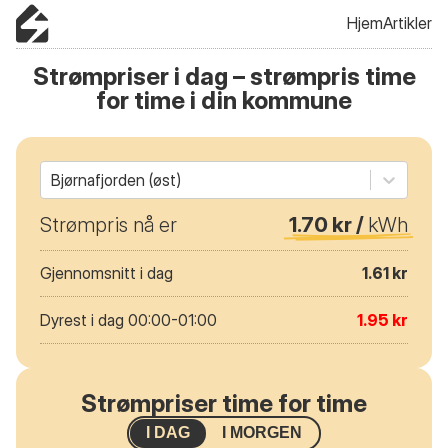
Hjem
Artikler
Strømpriser i dag – strømpris time
for time i din kommune
Bjørnafjorden (øst)
Strømpris nå er
1.70 kr /
kWh
Gjennomsnitt i dag
1.61 kr
Dyrest i dag 00:00-01:00
1.95 kr
Strømpriser time for time
I DAG
I MORGEN