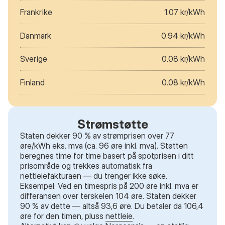
Frankrike
1.07 kr/kWh
Danmark
0.94 kr/kWh
Sverige
0.08 kr/kWh
Finland
0.08 kr/kWh
Strømstøtte
Staten dekker 90 % av strømprisen over 77
øre/kWh eks. mva (ca. 96 øre inkl. mva). Støtten
beregnes time for time basert på spotprisen i ditt
prisområde og trekkes automatisk fra
nettleiefakturaen — du trenger ikke søke.
Eksempel: Ved en timespris på 200 øre inkl. mva er
differansen over terskelen 104 øre. Staten dekker
90 % av dette — altså 93,6 øre. Du betaler da 106,4
øre for den timen, pluss
nettleie
.