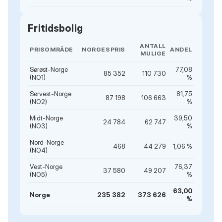
Fritidsbolig
ANTALL
PRISOMRÅDE
NORGESPRIS
ANDEL
MULIGE
Sørøst-Norge
77,08
85 352
110 730
(NO1)
%
Sørvest-Norge
81,75
87 198
106 663
(NO2)
%
Midt-Norge
39,50
24 784
62 747
(NO3)
%
Nord-Norge
468
44 279
1,06 %
(NO4)
Vest-Norge
76,37
37 580
49 207
(NO5)
%
63,00
Norge
235 382
373 626
%