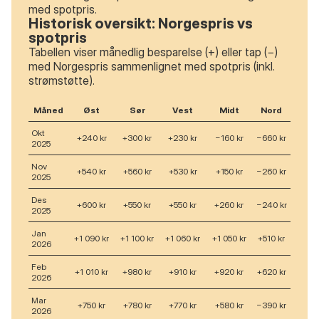
med spotpris.
Historisk oversikt: Norgespris vs
spotpris
Tabellen viser månedlig besparelse (+) eller tap (−)
med Norgespris sammenlignet med spotpris (inkl.
strømstøtte).
Måned
Øst
Sør
Vest
Midt
Nord
Okt
+240 kr
+300 kr
+230 kr
−160 kr
−660 kr
2025
Nov
+540 kr
+560 kr
+530 kr
+150 kr
−260 kr
2025
Des
+600 kr
+550 kr
+550 kr
+260 kr
−240 kr
2025
Jan
+1 090 kr
+1 100 kr
+1 060 kr
+1 050 kr
+510 kr
2026
Feb
+1 010 kr
+980 kr
+910 kr
+920 kr
+620 kr
2026
Mar
+750 kr
+780 kr
+770 kr
+580 kr
−390 kr
2026