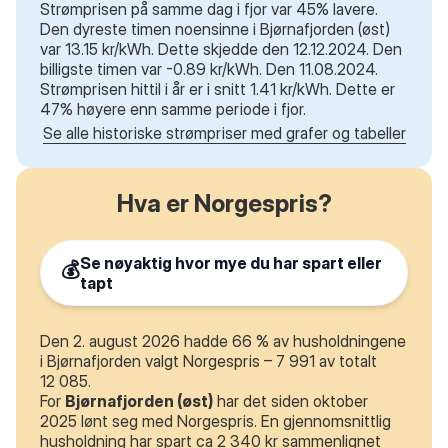
Strømprisen på samme dag i fjor var 45% lavere.
Den dyreste timen noensinne i Bjørnafjorden (øst)
var 13.15 kr/kWh. Dette skjedde den 12.12.2024. Den
billigste timen var -0.89 kr/kWh. Den 11.08.2024.
Strømprisen hittil i år er i snitt 1.41 kr/kWh. Dette er
47% høyere enn samme periode i fjor.
Se alle historiske strømpriser med grafer og tabeller
Hva er Norgespris?
Se nøyaktig hvor mye du har spart eller
💰
tapt
Den 2. august 2026 hadde 66 % av husholdningene
i Bjørnafjorden valgt Norgespris – 7 991 av totalt
12 085.
For
Bjørnafjorden (øst)
har det siden oktober
2025 lønt seg med Norgespris. En gjennomsnittlig
husholdning har spart ca 2 340 kr sammenlignet