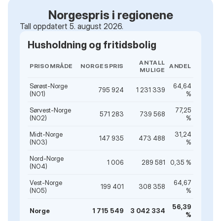
Norgespris i regionene
Tall oppdatert 5. august 2026.
Husholdning og fritidsbolig
ANTALL
PRISOMRÅDE
NORGESPRIS
ANDEL
MULIGE
Sørøst-Norge
64,64
795 924
1 231 339
(NO1)
%
Sørvest-Norge
77,25
571 283
739 568
(NO2)
%
Midt-Norge
31,24
147 935
473 488
(NO3)
%
Nord-Norge
1 006
289 581
0,35 %
(NO4)
Vest-Norge
64,67
199 401
308 358
(NO5)
%
56,39
Norge
1 715 549
3 042 334
%