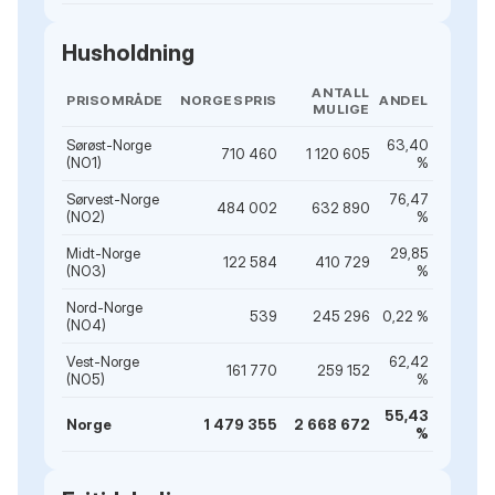
Husholdning
ANTALL
PRISOMRÅDE
NORGESPRIS
ANDEL
MULIGE
Sørøst-Norge
63,40
710 460
1 120 605
(NO1)
%
Sørvest-Norge
76,47
484 002
632 890
(NO2)
%
Midt-Norge
29,85
122 584
410 729
(NO3)
%
Nord-Norge
539
245 296
0,22 %
(NO4)
Vest-Norge
62,42
161 770
259 152
(NO5)
%
55,43
Norge
1 479 355
2 668 672
%