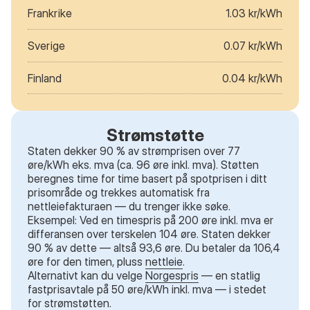
Frankrike
1.03 kr/kWh
Sverige
0.07 kr/kWh
Finland
0.04 kr/kWh
Strømstøtte
Staten dekker 90 % av strømprisen over 77
øre/kWh eks. mva (ca. 96 øre inkl. mva). Støtten
beregnes time for time basert på spotprisen i ditt
prisområde og trekkes automatisk fra
nettleiefakturaen — du trenger ikke søke.
Eksempel: Ved en timespris på 200 øre inkl. mva er
differansen over terskelen 104 øre. Staten dekker
90 % av dette — altså 93,6 øre. Du betaler da 106,4
øre for den timen, pluss
nettleie
.
Alternativt kan du velge
Norgespris
— en statlig
fastprisavtale på 50 øre/kWh inkl. mva — i stedet
for strømstøtten.