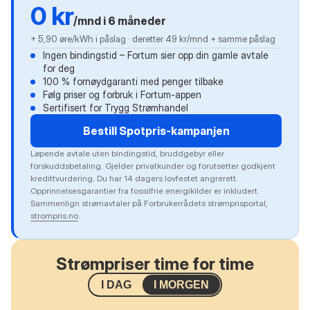
0 kr
/mnd i 6 måneder
+ 5,90 øre/kWh i påslag · deretter 49 kr/mnd + samme påslag
Ingen bindingstid – Fortum sier opp din gamle avtale
for deg
100 % fornøydgaranti med penger tilbake
Følg priser og forbruk i Fortum-appen
Sertifisert for Trygg Strømhandel
Bestill Spotpris-kampanjen
Løpende avtale uten bindingstid, bruddgebyr eller
forskuddsbetaling. Gjelder privatkunder og forutsetter godkjent
kredittvurdering. Du har 14 dagers lovfestet angrerett.
Opprinnelsesgarantier fra fossilfrie energikilder er inkludert.
Sammenlign strømavtaler på Forbrukerrådets strømprisportal,
strompris.no
.
Strømpriser time for time
I DAG
I MORGEN