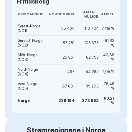
Fritidsbolig
ANTALL
PRISOMRÅDE
NORGESPRIS
ANDEL
MULIGE
Sørøst-Norge
85 464
110 734
77,18 %
(NO1)
Sørvest-Norge
81,82
87 281
106 678
(NO2)
%
Midt-Norge
40,39
25 351
62 759
(NO3)
%
Nord-Norge
467
44 285
1,05 %
(NO4)
Vest-Norge
76,48
37 631
49 206
(NO5)
%
63,21
Norge
236 194
373 662
%
Strømregionene i Norge