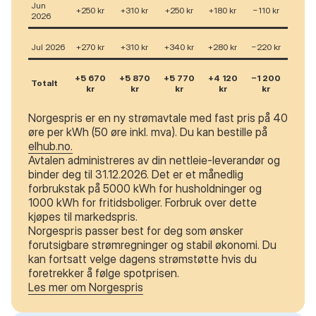
Jun
+250 kr
+310 kr
+250 kr
+180 kr
−110 kr
2026
Jul 2026
+270 kr
+310 kr
+340 kr
+280 kr
−220 kr
+5 670
+5 870
+5 770
+4 120
−1 200
Totalt
kr
kr
kr
kr
kr
Norgespris er en ny strømavtale med fast pris på 40
øre per kWh (50 øre inkl. mva). Du kan bestille på
elhub.no.
Avtalen administreres av din nettleie-leverandør og
binder deg til 31.12.2026. Det er et månedlig
forbrukstak på 5000 kWh for husholdninger og
1000 kWh for fritidsboliger. Forbruk over dette
kjøpes til markedspris.
Norgespris passer best for deg som ønsker
forutsigbare strømregninger og stabil økonomi. Du
kan fortsatt velge dagens strømstøtte hvis du
foretrekker å følge spotprisen.
Les mer om Norgespris