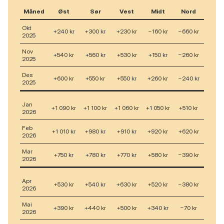
Måned
Øst
Sør
Vest
Midt
Nord
Okt
+240 kr
+300 kr
+230 kr
−160 kr
−660 kr
2025
Nov
+540 kr
+560 kr
+530 kr
+150 kr
−260 kr
2025
Des
+600 kr
+550 kr
+550 kr
+260 kr
−240 kr
2025
Jan
+1 090 kr
+1 100 kr
+1 060 kr
+1 050 kr
+510 kr
2026
Feb
+1 010 kr
+980 kr
+910 kr
+920 kr
+620 kr
2026
Mar
+750 kr
+780 kr
+770 kr
+580 kr
−390 kr
2026
Apr
+530 kr
+540 kr
+630 kr
+520 kr
−380 kr
2026
Mai
+390 kr
+440 kr
+500 kr
+340 kr
−70 kr
2026