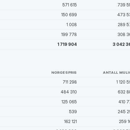
)
571 615
739 5
150 699
473 5
1 008
289 5
199 778
308 3
1 719 904
3 042 3
NORGESPRIS
ANTALL MULI
711 298
1 120 
)
484 310
632 8
125 065
410 7
539
245 2
162 121
259 1