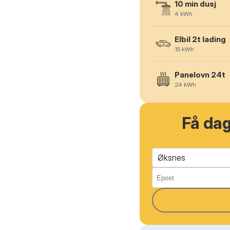
10 min dusj
4
kWh
Elbil 2t lading
15
kWh
Panelovn 24t
24
kWh
Få da
Øksnes