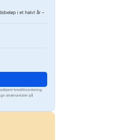
beløp i et halvt år –
odkjent kredittvurdering.
lign strømavtaler på