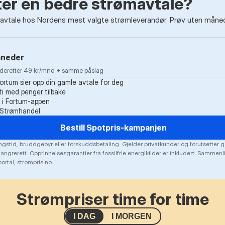
tter en bedre strømavtale?
vtale hos Nordens mest valgte strømleverandør. Prøv uten måneds
åneder
· deretter 49 kr/mnd + samme påslag
Fortum sier opp din gamle avtale for deg
i med penger tilbake
k i Fortum-appen
g Strømhandel
Bestill Spotpris-kampanjen
gstid, bruddgebyr eller forskuddsbetaling. Gjelder privatkunder og forutsetter g
 angrerett. Opprinnelsesgarantier fra fossilfrie energikilder er inkludert. Sammen
ortal,
strompris.no
.
Strømpriser time for time
I DAG
I MORGEN