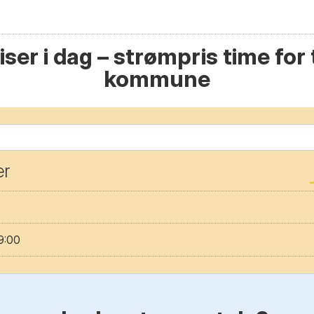
ser i dag – strømpris time for t
kommune
er
9:00