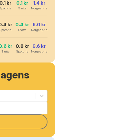
0.1
kr
0.1
kr
1.4
kr
Spotpris
Støtte
Norgespris
0.4
kr
0.4
kr
6.0
kr
Spotpris
Støtte
Norgespris
0.6
kr
0.6
kr
9.6
kr
Støtte
Spotpris
Norgespris
dagens