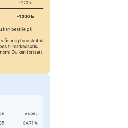
−220 kr
−1 200 kr
 kan bestille på
t månedlig forbrukstak
es til markedspris.
nomi. Du kan fortsatt
GE
ANDEL
335
64,71 %