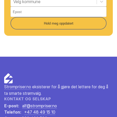
Velg kommune
Hold meg oppdatert
Strompriser.no
eksisterer for å gjøre det lettere for deg å
ta smarte strømvalg.
KONTAKT OG SELSKAP
E-post:
alf@strompriser.no
Telefon:
+47 48 49 15 10