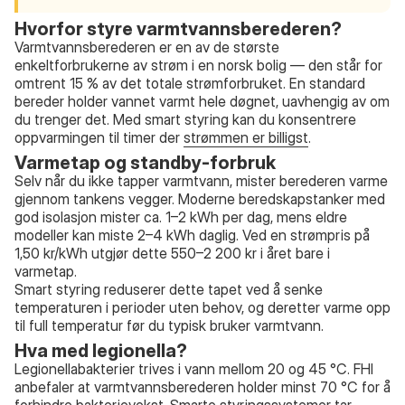
Hvorfor styre varmtvannsberederen?
Varmtvannsberederen er en av de største
enkeltforbrukerne av strøm i en norsk bolig — den står for
omtrent 15 % av det totale strømforbruket. En standard
bereder holder vannet varmt hele døgnet, uavhengig av om
du trenger det. Med smart styring kan du konsentrere
oppvarmingen til timer der
strømmen er billigst
.
Varmetap og standby-forbruk
Selv når du ikke tapper varmtvann, mister berederen varme
gjennom tankens vegger. Moderne beredskapstanker med
god isolasjon mister ca. 1–2 kWh per dag, mens eldre
modeller kan miste 2–4 kWh daglig. Ved en strømpris på
1,50 kr/kWh utgjør dette 550–2 200 kr i året bare i
varmetap.
Smart styring reduserer dette tapet ved å senke
temperaturen i perioder uten behov, og deretter varme opp
til full temperatur før du typisk bruker varmtvann.
Hva med legionella?
Legionellabakterier trives i vann mellom 20 og 45 °C. FHI
anbefaler at varmtvannsberederen holder minst 70 °C for å