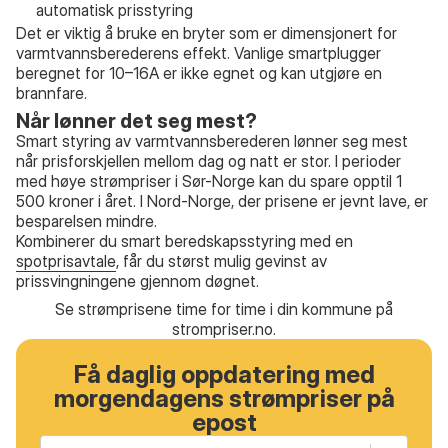
automatisk prisstyring
Det er viktig å bruke en bryter som er dimensjonert for
varmtvannsberederens effekt. Vanlige smartplugger
beregnet for 10–16A er ikke egnet og kan utgjøre en
brannfare.
Når lønner det seg mest?
Smart styring av varmtvannsberederen lønner seg mest
når prisforskjellen mellom dag og natt er stor. I perioder
med høye strømpriser i Sør-Norge kan du spare opptil 1
500 kroner i året. I Nord-Norge, der prisene er jevnt lave, er
besparelsen mindre.
Kombinerer du smart beredskapsstyring med en
spotprisavtale
, får du størst mulig gevinst av
prissvingningene gjennom døgnet.
Se strømprisene time for time i din kommune på
strompriser.no
.
Få daglig oppdatering med
morgendagens strømpriser på
epost