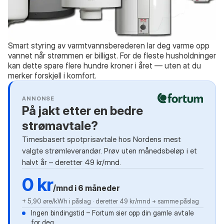
Smart styring av varmtvannsberederen lar deg varme opp
vannet når strømmen er billigst. For de fleste husholdninger
kan dette spare flere hundre kroner i året — uten at du
merker forskjell i komfort.
ANNONSE
På jakt etter en bedre
strømavtale?
Timesbasert spotprisavtale hos Nordens mest
valgte strømleverandør. Prøv uten månedsbeløp i et
halvt år – deretter 49 kr/mnd.
0 kr
/mnd i 6 måneder
+ 5,90 øre/kWh i påslag · deretter 49 kr/mnd + samme påslag
Ingen bindingstid – Fortum sier opp din gamle avtale
for deg