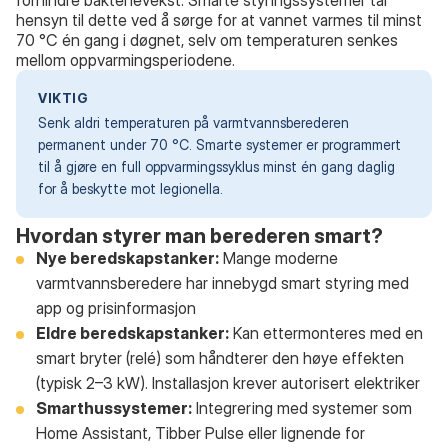
forhindre bakterievekst. Smarte styringssystemer tar
hensyn til dette ved å sørge for at vannet varmes til minst
70 °C én gang i døgnet, selv om temperaturen senkes
mellom oppvarmingsperiodene.
VIKTIG
Senk aldri temperaturen på varmtvannsberederen
permanent under 70 °C. Smarte systemer er programmert
til å gjøre en full oppvarmingssyklus minst én gang daglig
for å beskytte mot legionella.
Hvordan styrer man berederen smart?
Nye beredskapstanker:
Mange moderne
varmtvannsberedere har innebygd smart styring med
app og prisinformasjon
Eldre beredskapstanker:
Kan ettermonteres med en
smart bryter (relé) som håndterer den høye effekten
(typisk 2–3 kW). Installasjon krever autorisert elektriker
Smarthussystemer:
Integrering med systemer som
Home Assistant, Tibber Pulse eller lignende for