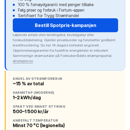
100 % fornøydgaranti med penger tilbake
Følg priser og forbruk i Fortum-appen
Sertifisert for Trygg Strømhandel
Bestill Spotpris-kampanjen
Løpende avtale uten bindingstid, bruddgebyr eller
forskuddsbetaling. Gjelder privatkunder og forutsetter godkjent
kredittvurdering. Du har 14 dagers lovfestet angrerett.
Opprinnelsesgarantier fra fossilfrie energikilder er inkludert.
Sammenlign strømavtaler på Forbrukerrådets strømprisportal,
strompris.no
.
ANDEL AV STRØMFORBRUK
~15 % av total
VARMETAP (MODERNE)
1–2 kWh/dag
SPART VED SMART STYRING
500–1 500 kr/år
ANBEFALT TEMPERATUR
Minst 70 °C (legionella)