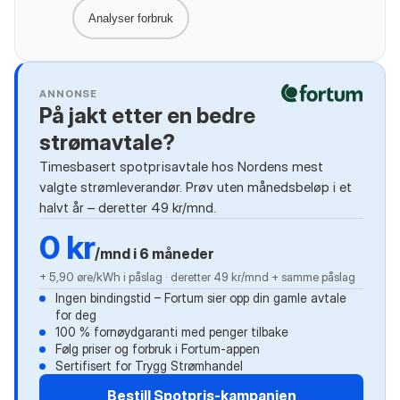
Analyser forbruk
ANNONSE
På jakt etter en bedre
strømavtale?
Timesbasert spotprisavtale hos Nordens mest
valgte strømleverandør. Prøv uten månedsbeløp i et
halvt år – deretter 49 kr/mnd.
0 kr
/mnd i 6 måneder
+ 5,90 øre/kWh i påslag · deretter 49 kr/mnd + samme påslag
Ingen bindingstid – Fortum sier opp din gamle avtale
for deg
100 % fornøydgaranti med penger tilbake
Følg priser og forbruk i Fortum-appen
Sertifisert for Trygg Strømhandel
Bestill Spotpris-kampanjen