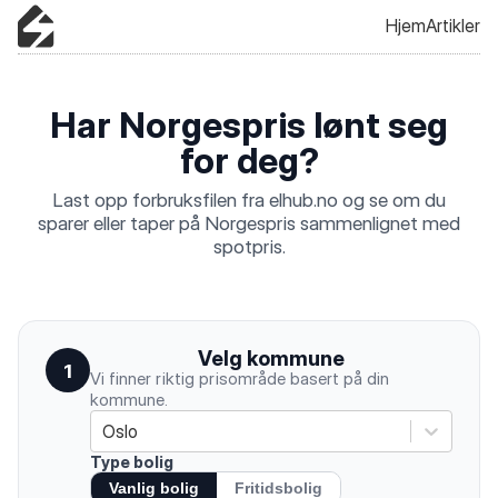
Hjem
Artikler
Har Norgespris lønt seg
for deg?
Last opp forbruksfilen fra elhub.no og se om du
sparer eller taper på Norgespris sammenlignet med
spotpris.
Velg kommune
1
Vi finner riktig prisområde basert på din
kommune.
Oslo
Type bolig
Vanlig bolig
Fritidsbolig