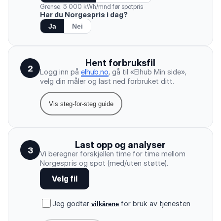
Grense: 5 000 kWh/mnd før spotpris
Har du Norgespris i dag?
Ja
Nei
Hent forbruksfil
2
Logg inn på
elhub.no
, gå til «Elhub Min side»,
velg din måler og last ned forbruket ditt.
Vis steg-for-steg guide
Last opp og analyser
3
Vi beregner forskjellen time for time mellom
Norgespris og spot (med/uten støtte).
Velg fil
Jeg godtar
for bruk av tjenesten
vilkårene