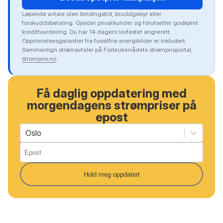
Løpende avtale uten bindingstid, bruddgebyr eller
forskuddsbetaling. Gjelder privatkunder og forutsetter godkjent
kredittvurdering. Du har 14 dagers lovfestet angrerett.
Opprinnelsesgarantier fra fossilfrie energikilder er inkludert.
Sammenlign strømavtaler på Forbrukerrådets strømprisportal,
strompris.no
.
Få daglig oppdatering med
morgendagens strømpriser på
epost
Oslo
Hold meg oppdatert