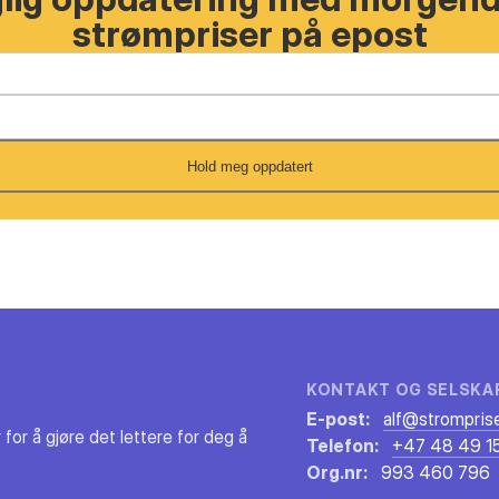
strømpriser på epost
Hold meg oppdatert
KONTAKT OG SELSKA
E-post:
alf@stromprise
 for å gjøre det lettere for deg å
Telefon:
+47 48 49 15
Org.nr:
993 460 796