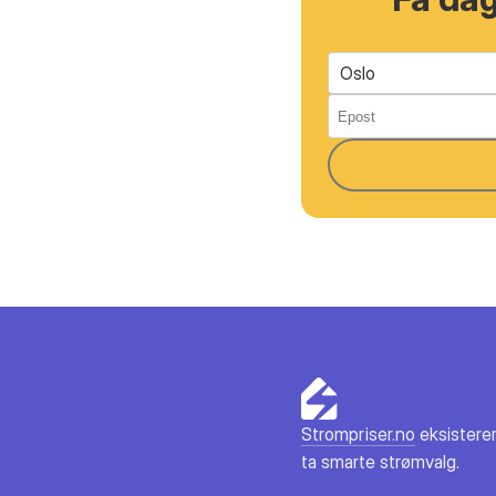
Oslo
Strompriser.no
eksisterer
ta smarte strømvalg.