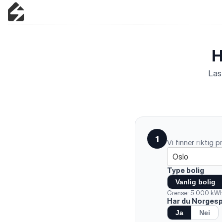
H
Las
1
Vi finner riktig
Oslo
Type bolig
Vanlig bolig
Grense: 5 000 kWh/
Har du Norgesp
Ja
Nei