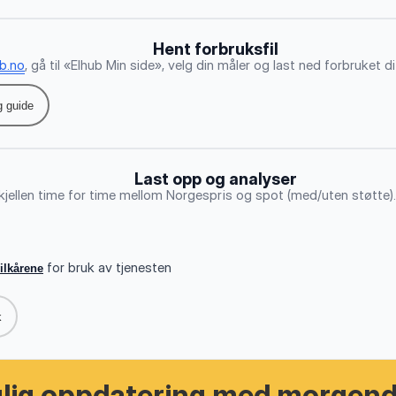
Hent forbruksfil
b.no
, gå til «Elhub Min side», velg din måler og last ned forbruket di
g guide
Last opp og analyser
kjellen time for time mellom Norgespris og spot (med/uten støtte).
for bruk av tjenesten
ilkårene
k
glig oppdatering med morgen