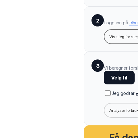
2
Logg inn på
elhu
Vis steg-for-ste
3
Vi beregner fors
Velg fil
Jeg godtar
v
Analyser forbru
Få da