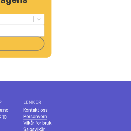
P
LENKER
r.no
Kontakt oss
Personvern
 10
Vilkår for bruk
Salgsvilkår