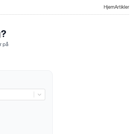
Hjem
Artikler
g?
r på