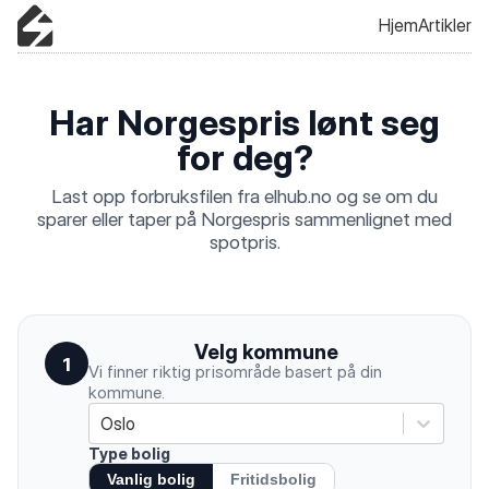
Hjem
Artikler
Har Norgespris lønt seg
for deg?
Last opp forbruksfilen fra elhub.no og se om du
sparer eller taper på Norgespris sammenlignet med
spotpris.
Velg kommune
1
Vi finner riktig prisområde basert på din
kommune.
Oslo
Type bolig
Vanlig bolig
Fritidsbolig