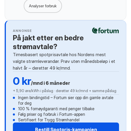
Analyser forbruk
ANNONSE
På jakt etter en bedre
strømavtale?
Timesbasert spotprisavtale hos Nordens mest
valgte strømleverandør. Prøv uten månedsbeløp i et
halvt år – deretter 49 kr/mnd.
0 kr
/mnd i 6 måneder
+ 5,90 øre/kWh i påslag · deretter 49 kr/mnd + samme påslag
Ingen bindingstid – Fortum sier opp din gamle avtale
for deg
100 % fornøydgaranti med penger tilbake
Følg priser og forbruk i Fortum-appen
Sertifisert for Trygg Strømhandel
Bestill Spotpris-kampanjen