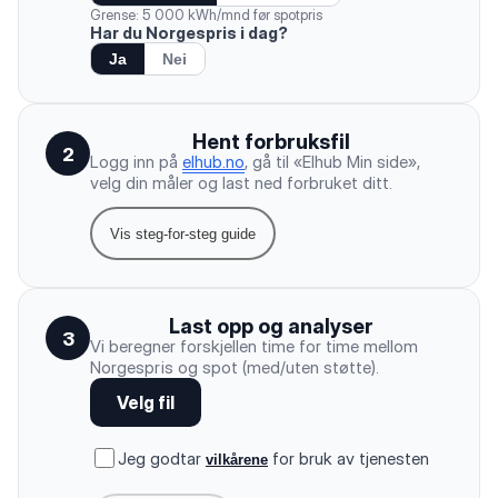
Grense: 5 000 kWh/mnd før spotpris
Har du Norgespris i dag?
Ja
Nei
Hent forbruksfil
2
Logg inn på
elhub.no
, gå til «Elhub Min side»,
velg din måler og last ned forbruket ditt.
Vis steg-for-steg guide
Last opp og analyser
3
Vi beregner forskjellen time for time mellom
Norgespris og spot (med/uten støtte).
Velg fil
Jeg godtar
for bruk av tjenesten
vilkårene