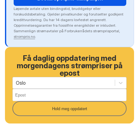
Løpende avtale uten bindingstid, bruddgebyr eller
forskuddsbetaling. Gjelder privatkunder og forutsetter godkjent
kredittvurdering. Du har 14 dagers lovfestet angrerett.
Opprinnelsesgarantier fra fossilfrie energikilder er inkludert.
Sammenlign strømavtaler på Forbrukerrådets strømprisportal,
strompris.no
.
Få daglig oppdatering med
morgendagens strømpriser på
epost
Oslo
Hold meg oppdatert