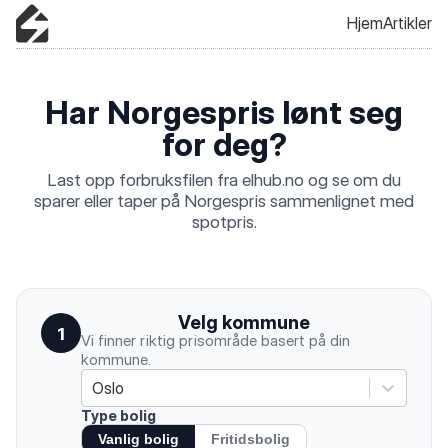
Hjem
Artikler
Har Norgespris lønt seg
for deg?
Last opp forbruksfilen fra elhub.no og se om du
sparer eller taper på Norgespris sammenlignet med
spotpris.
Velg kommune
1
Vi finner riktig prisområde basert på din
kommune.
Oslo
Type bolig
Vanlig bolig
Fritidsbolig