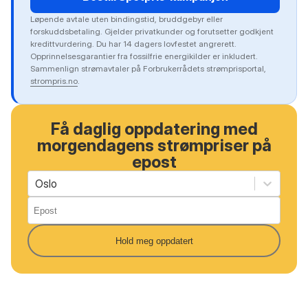
Løpende avtale uten bindingstid, bruddgebyr eller
forskuddsbetaling. Gjelder privatkunder og forutsetter godkjent
kredittvurdering. Du har 14 dagers lovfestet angrerett.
Opprinnelsesgarantier fra fossilfrie energikilder er inkludert.
Sammenlign strømavtaler på Forbrukerrådets strømprisportal,
strompris.no
.
Få daglig oppdatering med
morgendagens strømpriser på
epost
Oslo
Hold meg oppdatert