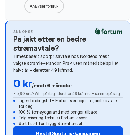
Analyser forbruk
ANNONSE
På jakt etter en bedre
strømavtale?
Timesbasert spotprisavtale hos Nordens mest
valgte strømleverandør. Prøv uten månedsbeløp i et
halvt år – deretter 49 kr/mnd.
0 kr
/mnd i 6 måneder
+ 5,90 øre/kWh i påslag · deretter 49 kr/mnd + samme påslag
Ingen bindingstid – Fortum sier opp din gamle avtale
for deg
100 % fornøydgaranti med penger tilbake
Følg priser og forbruk i Fortum-appen
Sertifisert for Trygg Strømhandel
Bestill Spotpris-kampanjen