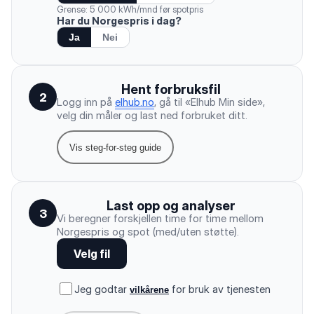
Grense: 5 000 kWh/mnd før spotpris
Har du Norgespris i dag?
Ja
Nei
Hent forbruksfil
2
Logg inn på
elhub.no
, gå til «Elhub Min side»,
velg din måler og last ned forbruket ditt.
Vis steg-for-steg guide
Last opp og analyser
3
Vi beregner forskjellen time for time mellom
Norgespris og spot (med/uten støtte).
Velg fil
Jeg godtar
for bruk av tjenesten
vilkårene